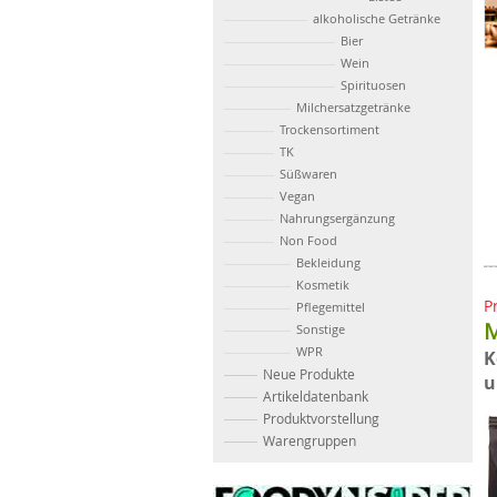
alkoholische Getränke
Bier
Wein
Spirituosen
Milchersatzgetränke
Trockensortiment
TK
Süßwaren
Vegan
Nahrungsergänzung
Non Food
Bekleidung
Kosmetik
P
Pflegemittel
M
Sonstige
WPR
K
Neue Produkte
u
Artikeldatenbank
Produktvorstellung
Warengruppen