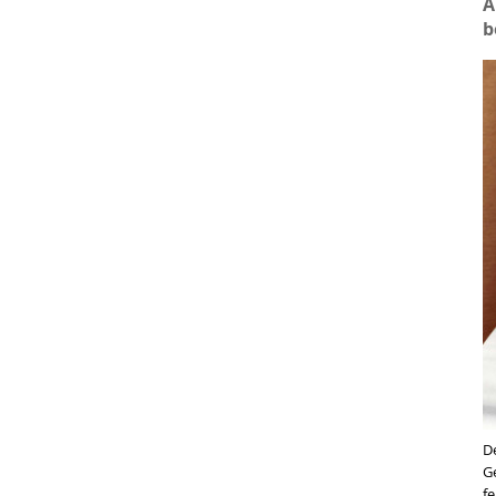
A
b
D
G
f