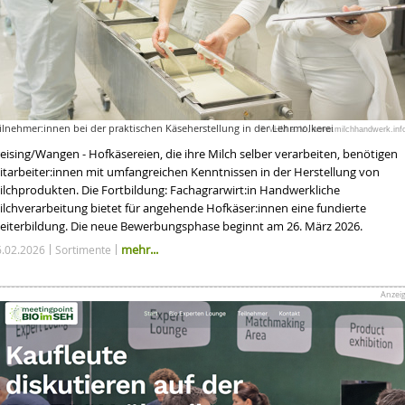
ilnehmer:innen bei der praktischen Käseherstellung in der Lehrmolkerei
© VHM e. V., www.milchhandwerk.inf
eising/Wangen - Hofkäsereien, die ihre Milch selber verarbeiten, benötigen
itarbeiter:innen mit umfangreichen Kenntnissen in der Herstellung von
ilchprodukten. Die Fortbildung: Fachagrarwirt:in Handwerkliche
ilchverarbeitung bietet für angehende Hofkäser:innen eine fundierte
eiterbildung. Die neue Bewerbungsphase beginnt am 26. März 2026.
mehr...
6.02.2026
Sortimente
Anzei