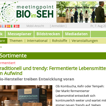
Mobil-Ansicht
[ Anmelden ]
Fr, 7. Aug 2
ek
Messeplaner
Bildstrecken
Mediadaten
are
Themen
International
Rohstoffe
Veranstaltungen
ex
Sortimente
ermentiert
raditionell und trendy: Fermentierte Lebensmitte
m Aufwind
io-Hersteller treiben Entwicklung voran
Ob Kombucha, Kefir oder Tempeh:
Der Markt fermentierter
Lebensmittel entwickelt sich
kontinuierlich weiter und wartet mi
immer neuen Trends auf. Neben