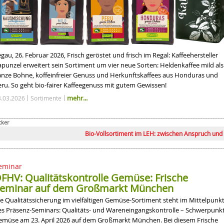
gau, 26. Februar 2026, Frisch geröstet und frisch im Regal: Kaffeehersteller
apunzel erweitert sein Sortiment um vier neue Sorten: Heldenkaffee mild als
anze Bohne, koffeinfreier Genuss und Herkunftskaffees aus Honduras und
eru. So geht bio-fairer Kaffeegenuss mit gutem Gewissen!
mehr...
3.03.2026
Sortimente
cker
en wir über die Dürre sprechen
Bio-Vollsortiment im LEH: zwischen Anspruch und Realität
tät
hrt werden
eminar
FHV: Qualitätskontrolle Gemüse: Frische
eminar auf dem Großmarkt München
ie Qualitätssicherung im vielfältigen Gemüse-Sortiment steht im Mittelpunk
es Präsenz-Seminars: Qualitäts- und Wareneingangskontrolle – Schwerpunk
emüse am 23. April 2026 auf dem Großmarkt München. Bei diesem Frische