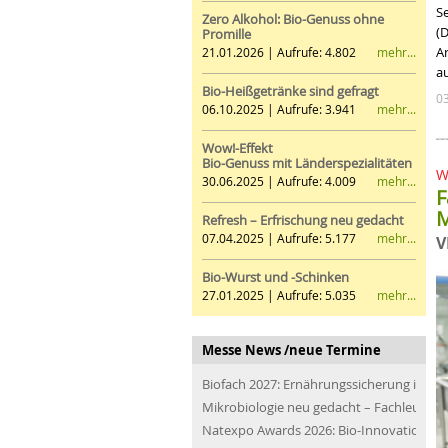
S
Zero Alkohol: Bio-Genuss ohne
(
Promille
Ar
mehr...
21.01.2026 | Aufrufe: 4.802
a
Bio-Heißgetränke sind gefragt
0
mehr...
06.10.2025 | Aufrufe: 3.941
Wow!-Effekt
Bio-Genuss mit Länderspezialitäten
W
mehr...
30.06.2025 | Aufrufe: 4.009
F
M
Refresh – Erfrischung neu gedacht
mehr...
07.04.2025 | Aufrufe: 5.177
V
Bio-Wurst und -Schinken
mehr...
27.01.2025 | Aufrufe: 5.035
Messe News /neue Termine
Biofach 2027: Ernährungssicherung im Bli
Mikrobiologie neu gedacht – Fachleute de
Natexpo Awards 2026: Bio-Innovationen f