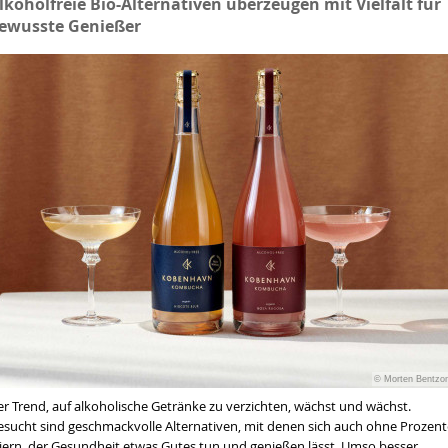
lkoholfreie Bio-Alternativen überzeugen mit Vielfalt für
ewusste Genießer
© Morten Bentzo
er Trend, auf alkoholische Getränke zu verzichten, wächst und wächst.
esucht sind geschmackvolle Alternativen, mit denen sich auch ohne Prozent
eiern, der Gesundheit etwas Gutes tun und genießen lässt. Umso besser,