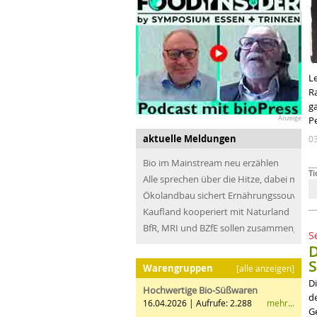
Le
R
g
Anzeige
P
aktuelle Meldungen
0
Bio im Mainstream neu erzählen
Ti
Alle sprechen über die Hitze, dabei müss
Ökolandbau sichert Ernährungssouveräni
Kaufland kooperiert mit Naturland
BfR, MRI und BZfE sollen zusammengefü
S
D
S
Warengruppen
[alle anzeigen]
D
Hochwertige Bio-Süßwaren
d
mehr...
16.04.2026 | Aufrufe: 2.288
G