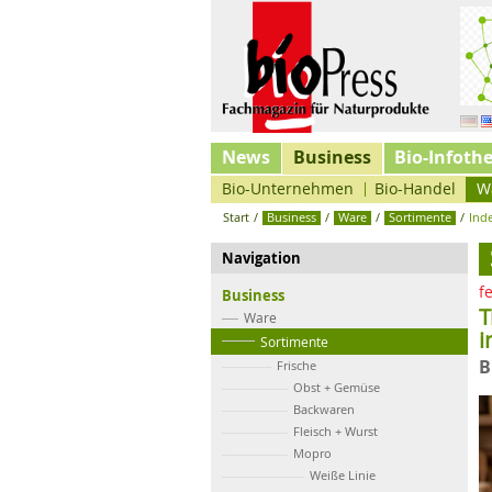
News
Business
Bio-Infoth
Bio-Unternehmen
Bio-Handel
W
Start
/
Business
/
Ware
/
Sortimente
/
Ind
Navigation
f
Business
T
Ware
i
Sortimente
B
Frische
Obst + Gemüse
Backwaren
Fleisch + Wurst
Mopro
Weiße Linie