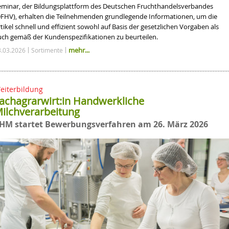
eminar, der Bildungsplattform des Deutschen Fruchthandelsverbandes
DFHV), erhalten die Teilnehmenden grundlegende Informationen, um die
tikel schnell und effizient sowohl auf Basis der gesetzlichen Vorgaben als
uch gemäß der Kundenspezifikationen zu beurteilen.
mehr...
3.03.2026
Sortimente
eiterbildung
achagrarwirt:in Handwerkliche
ilchverarbeitung
HM startet Bewerbungsverfahren am 26. März 2026
ck
r Branche treffen
ür alle