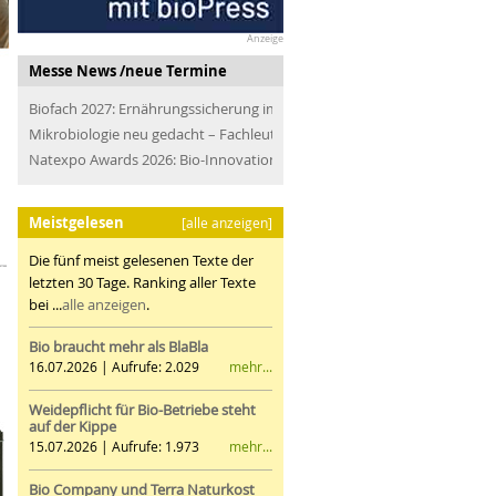
Anzeige
Messe News /neue Termine
Biofach 2027: Ernährungssicherung im Blick
Mikrobiologie neu gedacht – Fachleute der Branche treffen
Natexpo Awards 2026: Bio-Innovationen für alle
Meistgelesen
[alle anzeigen]
Die fünf meist gelesenen Texte der
letzten 30 Tage. Ranking aller Texte
bei ...
alle anzeigen
.
Bio braucht mehr als BlaBla
mehr...
16.07.2026 | Aufrufe: 2.029
Weidepflicht für Bio-Betriebe steht
auf der Kippe
mehr...
15.07.2026 | Aufrufe: 1.973
Bio Company und Terra Naturkost