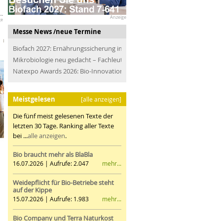
Anzeige
ge
Messe News /neue Termine
Biofach 2027: Ernährungssicherung im Blick
Mikrobiologie neu gedacht – Fachleute der Branche treffen
Natexpo Awards 2026: Bio-Innovationen für alle
Meistgelesen
[alle anzeigen]
Die fünf meist gelesenen Texte der
letzten 30 Tage. Ranking aller Texte
bei ...
alle anzeigen
.
Bio braucht mehr als BlaBla
mehr...
16.07.2026 | Aufrufe: 2.047
Weidepflicht für Bio-Betriebe steht
auf der Kippe
mehr...
15.07.2026 | Aufrufe: 1.983
Bio Company und Terra Naturkost