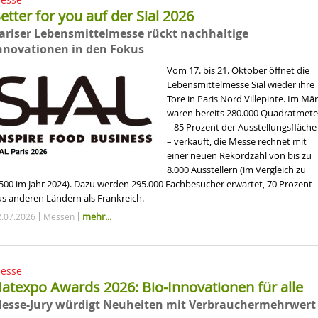
etter for you auf der Sial 2026
ariser Lebensmittelmesse rückt nachhaltige
nnovationen in den Fokus
Vom 17. bis 21. Oktober öffnet die
Lebensmittelmesse Sial wieder ihre
Tore in Paris Nord Villepinte. Im Mä
waren bereits 280.000 Quadratmete
– 85 Prozent der Ausstellungsfläche
– verkauft, die Messe rechnet mit
einer neuen Rekordzahl von bis zu
8.000 Ausstellern (im Vergleich zu
.500 im Jahr 2024). Dazu werden 295.000 Fachbesucher erwartet, 70 Prozent
us anderen Ländern als Frankreich.
mehr...
2.07.2026
Messen
esse
atexpo Awards 2026: Bio-Innovationen für alle
esse-Jury würdigt Neuheiten mit Verbrauchermehrwert