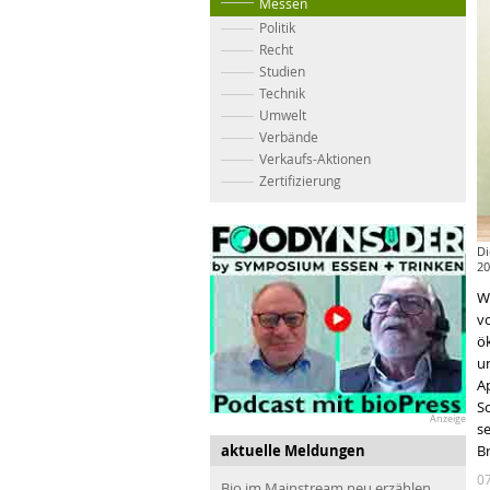
Messen
Politik
Recht
Studien
Technik
Umwelt
Verbände
Verkaufs-Aktionen
Zertifizierung
Di
20
W
vo
ö
u
A
S
Anzeige
s
aktuelle Meldungen
B
0
Bio im Mainstream neu erzählen