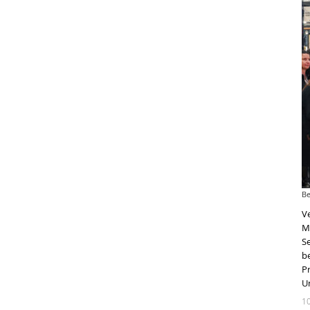
Be
V
M
S
b
P
U
1