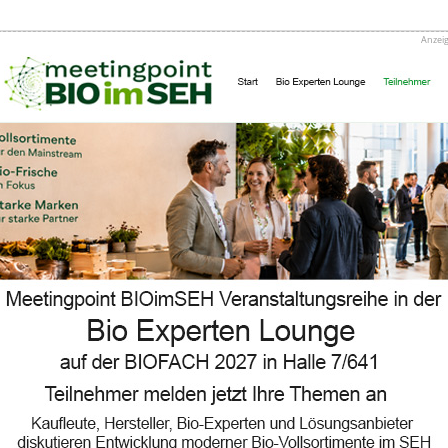
en wir über die Dürre sprechen
Anzei
tät
hrt werden