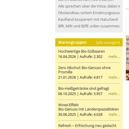
Alle sprechen über die Hitze, dabei müss
Ökolandbau sichert Ernährungssouveräni
Kaufland kooperiert mit Naturland
BfR, MRI und BZfE sollen zusammengefü
Warengruppen
[alle anzeigen]
Hochwertige Bio-Süßwaren
mehr...
16.04.2026 | Aufrufe: 2.302
Zero Alkohol: Bio-Genuss ohne
Promille
mehr...
21.01.2026 | Aufrufe: 4.817
Bio-Heißgetränke sind gefragt
mehr...
06.10.2025 | Aufrufe: 3.957
Wow!-Effekt
Bio-Genuss mit Länderspezialitäten
mehr...
30.06.2025 | Aufrufe: 4.028
Refresh – Erfrischung neu gedacht