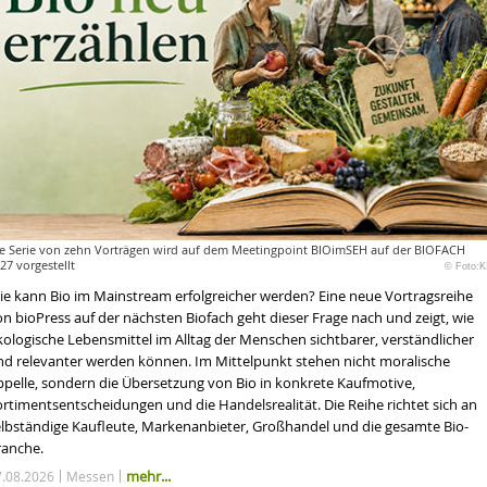
e Serie von zehn Vorträgen wird auf dem Meetingpoint BIOimSEH auf der BIOFACH
27 vorgestellt
© Foto:K
ie kann Bio im Mainstream erfolgreicher werden? Eine neue Vortragsreihe
n bioPress auf der nächsten Biofach geht dieser Frage nach und zeigt, wie
kologische Lebensmittel im Alltag der Menschen sichtbarer, verständlicher
nd relevanter werden können. Im Mittelpunkt stehen nicht moralische
ppelle, sondern die Übersetzung von Bio in konkrete Kaufmotive,
ortimentsentscheidungen und die Handelsrealität. Die Reihe richtet sich an
elbständige Kaufleute, Markenanbieter, Großhandel und die gesamte Bio-
ranche.
mehr...
7.08.2026
Messen