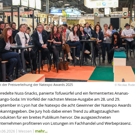
i der Preisverleihung der Natexpo Awards 2025
© Nicolas Rode
eredelte Nuss-Snacks, panierte Tofuwürfel und ein fermentiertes Ananas-
ango-Soda: Im Vorfeld der nächsten Messe-Ausgabe am 28. und 29.
eptember in Lyon hat die Natexpo die acht Gewinner der Natexpo Awards
ekanntgegeben. Die Jury hob dabei einen Trend zu alltagstauglichen
rodukten für ein breites Publikum hervor. Die ausgezeichneten
nternehmen profitieren von Listungen im Fachhandel und Werbepräsenz.
mehr...
0.06.2026
Messen