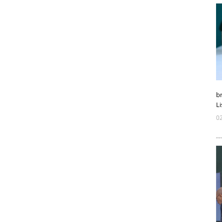
b
L
0