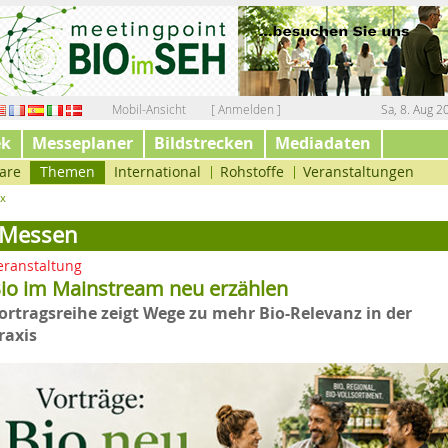
Mobil-Ansicht
[ Anmelden ]
Sa, 8. Aug 2
ek
Messeplaner
Bildstrecken
Mediadaten
are
Themen
International
Rohstoffe
Veranstaltungen
ex
Messen
eranstaltung
io im Mainstream neu erzählen
ortragsreihe zeigt Wege zu mehr Bio-Relevanz in der
raxis