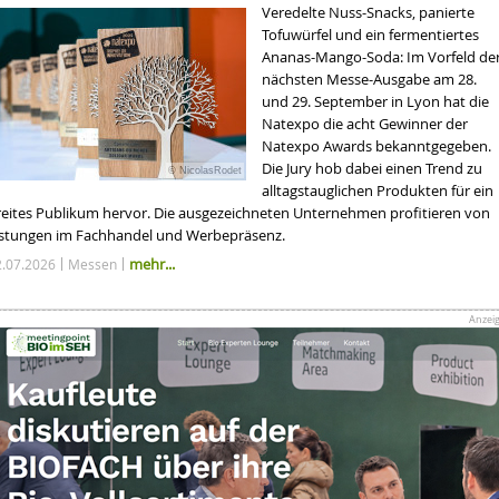
Veredelte Nuss-Snacks, panierte
Tofuwürfel und ein fermentiertes
Ananas-Mango-Soda: Im Vorfeld de
nächsten Messe-Ausgabe am 28.
und 29. September in Lyon hat die
Natexpo die acht Gewinner der
Natexpo Awards bekanntgegeben.
Die Jury hob dabei einen Trend zu
© NicolasRodet
alltagstauglichen Produkten für ein
reites Publikum hervor. Die ausgezeichneten Unternehmen profitieren von
istungen im Fachhandel und Werbepräsenz.
mehr...
2.07.2026
Messen
Anzei