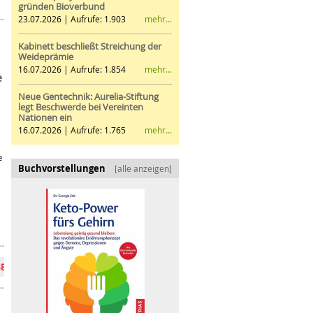
gründen Bioverbund
mehr...
23.07.2026 | Aufrufe: 1.903
Kabinett beschließt Streichung der
Weideprämie
mehr...
16.07.2026 | Aufrufe: 1.854
e
Neue Gentechnik: Aurelia-Stiftung
legt Beschwerde bei Vereinten
Nationen ein
mehr...
16.07.2026 | Aufrufe: 1.765
e
Buchvorstellungen
[alle anzeigen]
Vision 50 Prozent Bio im LEH?
Biofach 2026: zwischen Vision un