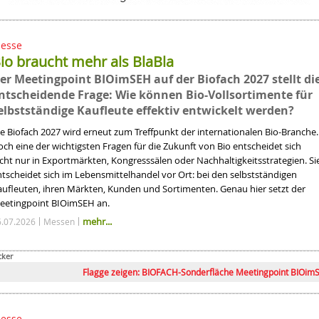
esse
io braucht mehr als BlaBla
er Meetingpoint BIOimSEH auf der Biofach 2027 stellt di
ntscheidende Frage: Wie können Bio-Vollsortimente für
ck
elbstständige Kaufleute effektiv entwickelt werden?
r Branche treffen
ie Biofach 2027 wird erneut zum Treffpunkt der internationalen Bio-Branche.
ür alle
ch eine der wichtigsten Fragen für die Zukunft von Bio entscheidet sich
icht nur in Exportmärkten, Kongresssälen oder Nachhaltigkeitsstrategien. Si
ntscheidet sich im Lebensmittelhandel vor Ort: bei den selbstständigen
aufleuten, ihren Märkten, Kunden und Sortimenten. Genau hier setzt der
eetingpoint BIOimSEH an.
mehr...
6.07.2026
Messen
cker
Flagge zeigen: BIOFACH-Sonderfläche Meetingpoint BIOimSEH
esse