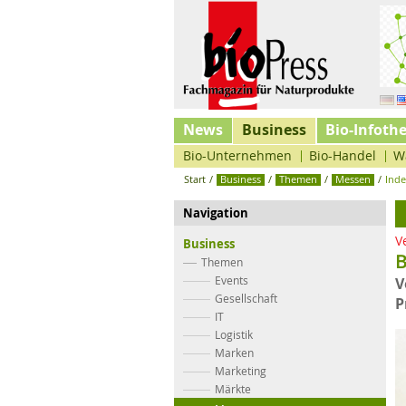
News
Business
Bio-Infoth
Bio-Unternehmen
Bio-Handel
W
Start
/
Business
/
Themen
/
Messen
/
Ind
Navigation
V
Business
B
Themen
Events
V
Gesellschaft
P
IT
Logistik
Marken
Marketing
Märkte