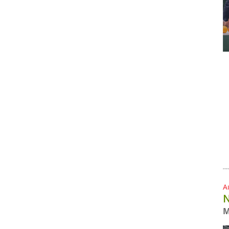
A
N
M