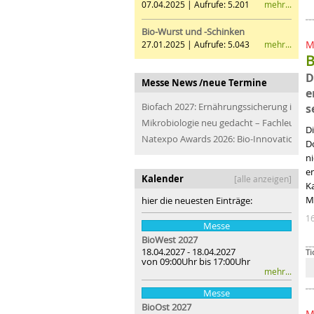
mehr...
07.04.2025 | Aufrufe: 5.201
Bio-Wurst und -Schinken
M
mehr...
27.01.2025 | Aufrufe: 5.043
B
D
Messe News /neue Termine
e
Biofach 2027: Ernährungssicherung im Bli
s
Mikrobiologie neu gedacht – Fachleute de
D
Natexpo Awards 2026: Bio-Innovationen f
Do
n
e
Kalender
[alle anzeigen]
K
M
hier die neuesten Einträge:
1
Messe
BioWest 2027
18.04.2027 - 18.04.2027
Ti
von 09:00Uhr bis 17:00Uhr
mehr...
Messe
BioOst
2027
M