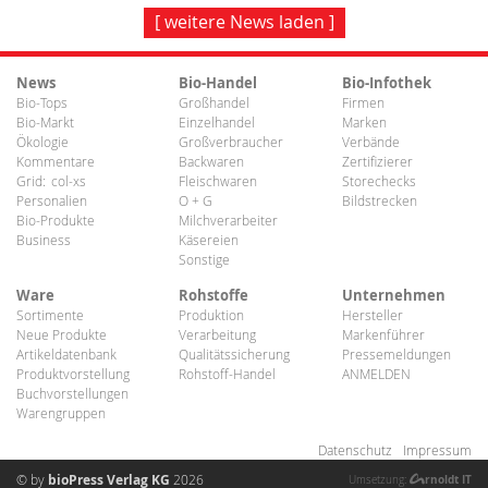
[ weitere News laden ]
News
Bio-Handel
Bio-Infothek
Bio-Tops
Großhandel
Firmen
Bio-Markt
Einzelhandel
Marken
Ökologie
Großverbraucher
Verbände
Kommentare
Backwaren
Zertifizierer
Grid:
col-xs
Fleischwaren
Storechecks
Personalien
O + G
Bildstrecken
Bio-Produkte
Milchverarbeiter
Business
Käsereien
Sonstige
Ware
Rohstoffe
Unternehmen
Sortimente
Produktion
Hersteller
Neue Produkte
Verarbeitung
Markenführer
Artikeldatenbank
Qualitätssicherung
Pressemeldungen
Produktvorstellung
Rohstoff-Handel
ANMELDEN
Buchvorstellungen
Warengruppen
Datenschutz
Impressum
© by
bioPress Verlag KG
2026
rnoldt IT
Umsetzung: