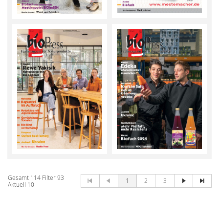
Gesamt
114
Filter
93
1
2
3
Aktuell
10