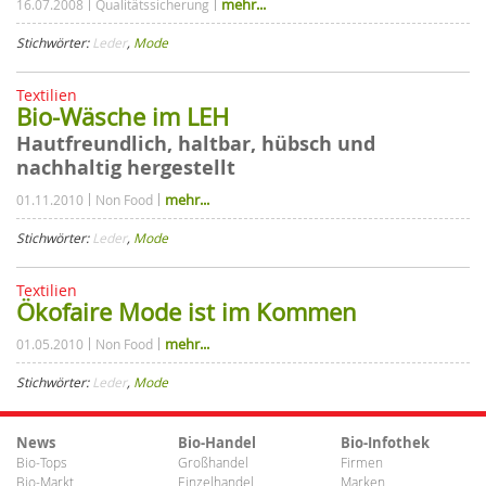
mehr...
16.07.2008
Qualitätssicherung
Stichwörter:
Leder
,
Mode
Textilien
Bio-Wäsche im LEH
Hautfreundlich, haltbar, hübsch und
nachhaltig hergestellt
mehr...
01.11.2010
Non Food
Stichwörter:
Leder
,
Mode
Textilien
Ökofaire Mode ist im Kommen
mehr...
01.05.2010
Non Food
Stichwörter:
Leder
,
Mode
News
Bio-Handel
Bio-Infothek
Bio-Tops
Großhandel
Firmen
Bio-Markt
Einzelhandel
Marken