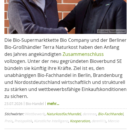
© Ludwig Niethammer
Die Bio-Supermarktkette Bio Company und der Berliner
Bio-Großhändler Terra Naturkost haben den Anfang
des Jahres angekündigten
Zusammenschluss
vollzogen. Unter der neu gegründeten Bioverbund SE
bündeln sie künftig ihre Kräfte. Ziel ist es, den
unabhängigen Bio-Fachhandel in Berlin, Brandenburg
und Nordostdeutschland wirtschaftlich und strukturell
zu stärken und wettbewerbsfähige Einkaufskonditionen
zu sichern.
mehr...
23.07.2026
Bio-Handel
Stichwörter:
Wettbewerb
,
Naturkostfachhandel
,
dennree
,
Bio-Fachhandel
,
Preis
,
Preispolitik
,
Künstliche Intelligenz
,
Kooperation
,
denn\\\'s
,
Mercio