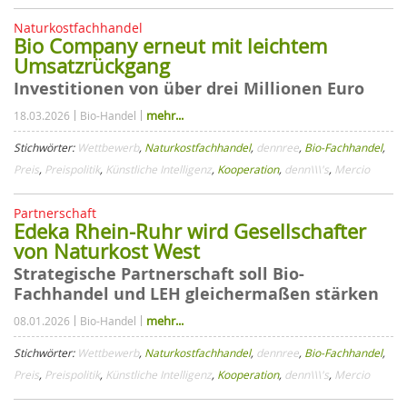
Naturkostfachhandel
Bio Company erneut mit leichtem
Umsatzrückgang
Investitionen von über drei Millionen Euro
mehr...
18.03.2026
Bio-Handel
Stichwörter:
Wettbewerb
,
Naturkostfachhandel
,
dennree
,
Bio-Fachhandel
,
Preis
,
Preispolitik
,
Künstliche Intelligenz
,
Kooperation
,
denn\\\'s
,
Mercio
Partnerschaft
Edeka Rhein-Ruhr wird Gesellschafter
von Naturkost West
Strategische Partnerschaft soll Bio-
Fachhandel und LEH gleichermaßen stärken
mehr...
08.01.2026
Bio-Handel
Stichwörter:
Wettbewerb
,
Naturkostfachhandel
,
dennree
,
Bio-Fachhandel
,
Preis
,
Preispolitik
,
Künstliche Intelligenz
,
Kooperation
,
denn\\\'s
,
Mercio