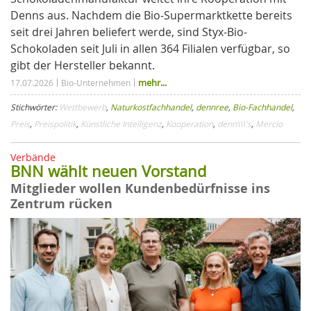
Denns aus. Nachdem die Bio-Supermarktkette bereits
seit drei Jahren beliefert werde, sind Styx-Bio-
Schokoladen seit Juli in allen 364 Filialen verfügbar, so
gibt der Hersteller bekannt.
mehr...
17.07.2026
Bio-Unternehmen
Stichwörter:
Wettbewerb
,
Naturkostfachhandel
,
dennree
,
Bio-Fachhandel
,
Preis
,
Preispolitik
,
Künstliche Intelligenz
,
Kooperation
,
denn\\\'s
,
Mercio
Verbände
BNN wählt neuen Vorstand
Mitglieder wollen Kundenbedürfnisse ins
Zentrum rücken