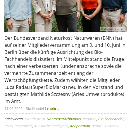
© Manuela Clemens
Der Bundesverband Naturkost Naturwaren (BNN) hat
auf seiner Mitgliederversammlung am 9. und 10. Juni in
Berlin über die künftige Ausrichtung des Bio-
Fachhandels diskutiert. Im Mittelpunkt stand die Frage
nach einer verbesserten Kundenansprache sowie die
vermehrte Zusammenarbeit entlang der
Wertschöpfungskette. Zudem wählten die Mitglieder
Luca Radau (SuperBioMarkt) neu in den Vorstand und
bestätigten Mathilde Szczesny (Aries Umweltprodukte)
im Amt.
mehr...
11.06.2026
Bio-Handel
Stichwörter:
Wettbewerb
,
Naturkostfachhandel
,
dennree
,
Bio-Fachhandel
,
Preis
,
Preispolitik
,
Künstliche Intelligenz
,
Kooperation
,
denn\\\'s
,
Mercio