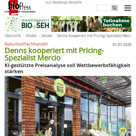
zur Desktop-Ansicht
Übersicht
Inhalte
Details
Denns kooperiert mit Pricing-Spezialist Mercio
Naturkostfachhandel
01.07.2026
Denns kooperiert mit Pricing-
Spezialist Mercio
KI-gestützte Preisanalyse soll Wettbewerbsfähigkeit
stärken