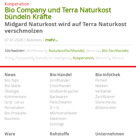
Kooperation
Bio Company und Terra Naturkost
bündeln Kräfte
Midgard Naturkost wird auf Terra Naturkost
verschmolzen
mehr...
07.01.2026
Business
Stichwörter:
Wettbewerb
,
Naturkostfachhandel
,
dennree
,
Bio-Fachhandel
,
Preis
,
Preispolitik
,
Künstliche Intelligenz
,
Kooperation
,
denn\\\'s
,
Mercio
News
Bio-Handel
Bio-Infothek
Bio-Tops
Großhandel
Firmen
Bio-Markt
Einzelhandel
Marken
Ökologie
Großverbraucher
Verbände
Kommentare
Backwaren
Zertifizierer
Grid:
col-xs
Fleischwaren
Storechecks
Personalien
O + G
Bildstrecken
Bio-Produkte
Milchverarbeiter
Business
Käsereien
Sonstige
Ware
Rohstoffe
Unternehmen