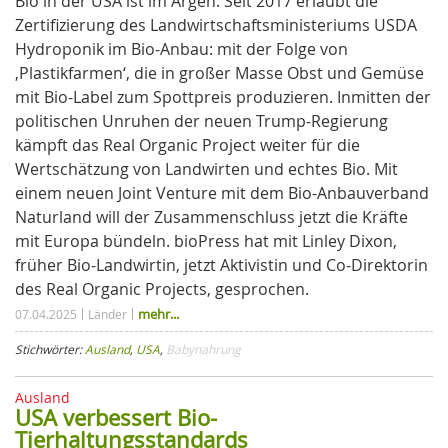
Bio in der USA ist im Argen. Seit 2017 erlaubt die
Zertifizierung des Landwirtschaftsministeriums USDA
Hydroponik im Bio-Anbau: mit der Folge von
‚Plastikfarmen‘, die in großer Masse Obst und Gemüse
mit Bio-Label zum Spottpreis produzieren. Inmitten der
politischen Unruhen der neuen Trump-Regierung
kämpft das Real Organic Project weiter für die
Wertschätzung von Landwirten und echtes Bio. Mit
einem neuen Joint Venture mit dem Bio-Anbauverband
Naturland will der Zusammenschluss jetzt die Kräfte
mit Europa bündeln. bioPress hat mit Linley Dixon,
früher Bio-Landwirtin, jetzt Aktivistin und Co-Direktorin
des Real Organic Projects, gesprochen.
mehr...
07.04.2025
Länder
Stichwörter:
Ausland
,
USA
,
Babynahrung
Ausland
USA verbessert Bio-
Tierhaltungsstandards