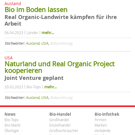
Ausland
Bio im Boden lassen
Real Organic-Landwirte kämpfen für ihre
Arbeit
mehr...
06.04.2023
Länder
Stichwörter:
Ausland
,
USA
,
Babynahrung
USA
Naturland und Real Organic Project
kooperieren
Joint Venture geplant
mehr...
20.02.2023
Bio-Tops
Stichwörter:
Ausland
,
USA
,
Babynahrung
News
Bio-Handel
Bio-Infothek
Bio-Tops
Großhandel
Firmen
Bio-Markt
Einzelhandel
Marken
Ökologie
Großverbraucher
Verbände