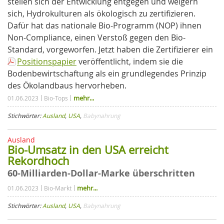
stellen sich der Entwicklung entgegen und weigern
sich, Hydrokulturen als ökologisch zu zertifizieren.
Dafür hat das nationale Bio-Programm (NOP) ihnen
Non-Compliance, einen Verstoß gegen den Bio-
Standard, vorgeworfen. Jetzt haben die Zertifizierer ein
Positionspapier
veröffentlicht, indem sie die
Bodenbewirtschaftung als ein grundlegendes Prinzip
des Ökolandbaus hervorheben.
mehr...
01.06.2023
Bio-Tops
Stichwörter:
Ausland
,
USA
,
Babynahrung
Ausland
Bio-Umsatz in den USA erreicht
Rekordhoch
60-Milliarden-Dollar-Marke überschritten
mehr...
01.06.2023
Bio-Markt
Stichwörter:
Ausland
,
USA
,
Babynahrung