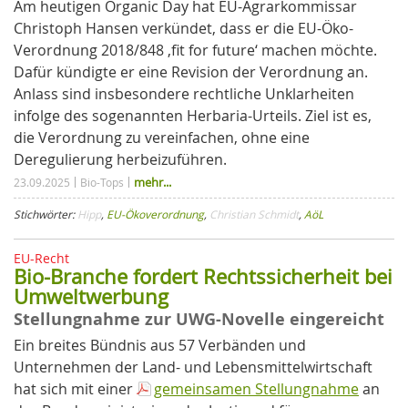
Am heutigen Organic Day hat EU-Agrarkommissar
Christoph Hansen verkündet, dass er die EU-Öko-
Verordnung 2018/848 ‚fit for future‘ machen möchte.
Dafür kündigte er eine Revision der Verordnung an.
Anlass sind insbesondere rechtliche Unklarheiten
infolge des sogenannten Herbaria-Urteils. Ziel ist es,
die Verordnung zu vereinfachen, ohne eine
Deregulierung herbeizuführen.
mehr...
23.09.2025
Bio-Tops
Stichwörter:
Hipp
,
EU-Ökoverordnung
,
Christian Schmidt
,
AöL
EU-Recht
Bio-Branche fordert Rechtssicherheit bei
Umweltwerbung
Stellungnahme zur UWG-Novelle eingereicht
Ein breites Bündnis aus 57 Verbänden und
Unternehmen der Land- und Lebensmittelwirtschaft
hat sich mit einer
gemeinsamen Stellungnahme
an