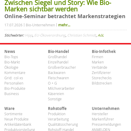
Zwischen Siegel und Story: Wie Bio-
Marken sichtbar werden
Online-Seminar betrachtet Markenstrategien
mehr...
17.07.2026
Bio-Unternehmen
Stichwörter:
Hipp
,
EU-Ökoverordnung
,
Christian Schmidt
,
AöL
News
Bio-Handel
Bio-Infothek
Bio-Tops
Großhandel
Firmen
Bio-Markt
Einzelhandel
Marken
Ökologie
Großverbraucher
Verbände
Kommentare
Backwaren
Zertifizierer
Grid:
col-xs
Fleischwaren
Storechecks
Personalien
O + G
Bildstrecken
Bio-Produkte
Milchverarbeiter
Business
Käsereien
Sonstige
Ware
Rohstoffe
Unternehmen
Sortimente
Produktion
Hersteller
Neue Produkte
Verarbeitung
Markenführer
Artikeldatenbank
Qualitätssicherung
Pressemeldungen
Produktvorstellung
Rohstoff-Handel
ANMELDEN