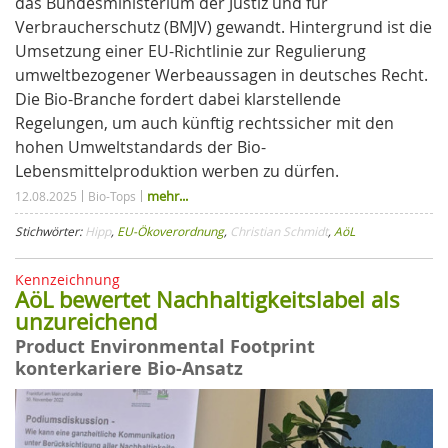
das Bundesministerium der Justiz und für
Verbraucherschutz (BMJV) gewandt. Hintergrund ist die
Umsetzung einer EU-Richtlinie zur Regulierung
umweltbezogener Werbeaussagen in deutsches Recht.
Die Bio-Branche fordert dabei klarstellende
Regelungen, um auch künftig rechtssicher mit den
hohen Umweltstandards der Bio-
Lebensmittelproduktion werben zu dürfen.
mehr...
12.08.2025
Bio-Tops
Stichwörter:
Hipp
,
EU-Ökoverordnung
,
Christian Schmidt
,
AöL
Kennzeichnung
AöL bewertet Nachhaltigkeitslabel als
unzureichend
Product Environmental Footprint
konterkariere Bio-Ansatz