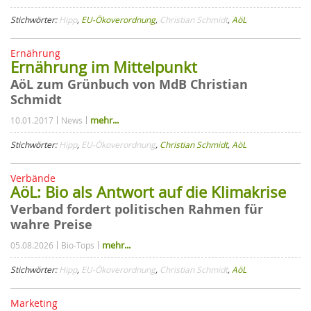
Stichwörter:
Hipp
,
EU-Ökoverordnung
,
Christian Schmidt
,
AöL
Ernährung
Ernährung im Mittelpunkt
AöL zum Grünbuch von MdB Christian
Schmidt
mehr...
10.01.2017
News
Stichwörter:
Hipp
,
EU-Ökoverordnung
,
Christian Schmidt
,
AöL
Verbände
AöL: Bio als Antwort auf die Klimakrise
Verband fordert politischen Rahmen für
wahre Preise
mehr...
05.08.2026
Bio-Tops
Stichwörter:
Hipp
,
EU-Ökoverordnung
,
Christian Schmidt
,
AöL
Marketing