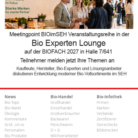
News
Bio-Handel
Bio-Infothek
Bio-Tops
Großhandel
Firmen
Bio-Markt
Einzelhandel
Marken
Ökologie
Großverbraucher
Verbände
Kommentare
Backwaren
Zertifizierer
Grid:
col-xs
Fleischwaren
Storechecks
Personalien
O + G
Bildstrecken
Bio-Produkte
Milchverarbeiter