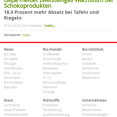
Schokoprodukten
18,4 Prozent mehr Absatz bei Tafeln und
Riegeln
mehr...
07.02.2025
Bio-Produkte
Stichwörter:
Gepa
News
Bio-Handel
Bio-Infothek
Bio-Tops
Großhandel
Firmen
Bio-Markt
Einzelhandel
Marken
Ökologie
Großverbraucher
Verbände
Kommentare
Backwaren
Zertifizierer
Grid:
col-xs
Fleischwaren
Storechecks
Personalien
O + G
Bildstrecken
Bio-Produkte
Milchverarbeiter
Business
Käsereien
Sonstige
Ware
Rohstoffe
Unternehmen
Sortimente
Produktion
Hersteller
Neue Produkte
Verarbeitung
Markenführer
Artikeldatenbank
Qualitätssicherung
Pressemeldungen