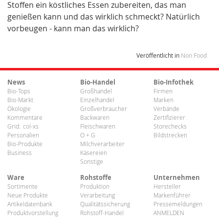
Stoffen ein köstliches Essen zubereiten, das man
genießen kann und das wirklich schmeckt? Natürlich
vorbeugen - kann man das wirklich?
Veröffentlicht in
Non Food
News
Bio-Handel
Bio-Infothek
Bio-Tops
Großhandel
Firmen
Bio-Markt
Einzelhandel
Marken
Ökologie
Großverbraucher
Verbände
Kommentare
Backwaren
Zertifizierer
Grid:
col-xs
Fleischwaren
Storechecks
Personalien
O + G
Bildstrecken
Bio-Produkte
Milchverarbeiter
Business
Käsereien
Sonstige
Ware
Rohstoffe
Unternehmen
Sortimente
Produktion
Hersteller
Neue Produkte
Verarbeitung
Markenführer
Artikeldatenbank
Qualitätssicherung
Pressemeldungen
Produktvorstellung
Rohstoff-Handel
ANMELDEN