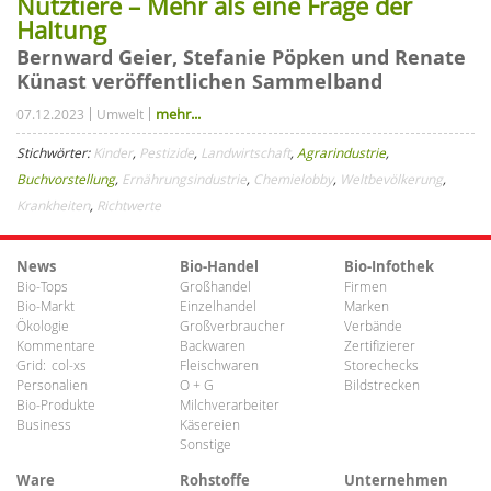
Nutztiere – Mehr als eine Frage der
Haltung
Bernward Geier, Stefanie Pöpken und Renate
Künast veröffentlichen Sammelband
mehr...
07.12.2023
Umwelt
Stichwörter:
Kinder
,
Pestizide
,
Landwirtschaft
,
Agrarindustrie
,
Buchvorstellung
,
Ernährungsindustrie
,
Chemielobby
,
Weltbevölkerung
,
Krankheiten
,
Richtwerte
News
Bio-Handel
Bio-Infothek
Bio-Tops
Großhandel
Firmen
Bio-Markt
Einzelhandel
Marken
Ökologie
Großverbraucher
Verbände
Kommentare
Backwaren
Zertifizierer
Grid:
col-xs
Fleischwaren
Storechecks
Personalien
O + G
Bildstrecken
Bio-Produkte
Milchverarbeiter
Business
Käsereien
Sonstige
Ware
Rohstoffe
Unternehmen