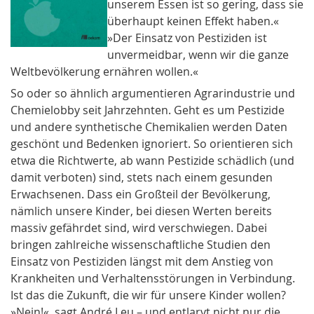
unserem Essen ist so gering, dass sie
überhaupt keinen Effekt haben.«
»Der Einsatz von Pestiziden ist
unvermeidbar, wenn wir die ganze
Weltbevölkerung ernähren wollen.«
So oder so ähnlich argumentieren Agrarindustrie und
Chemielobby seit Jahrzehnten. Geht es um Pestizide
und andere synthetische Chemikalien werden Daten
geschönt und Bedenken ignoriert. So orientieren sich
etwa die Richtwerte, ab wann Pestizide schädlich (und
damit verboten) sind, stets nach einem gesunden
Erwachsenen. Dass ein Großteil der Bevölkerung,
nämlich unsere Kinder, bei diesen Werten bereits
massiv gefährdet sind, wird verschwiegen. Dabei
bringen zahlreiche wissenschaftliche Studien den
Einsatz von Pestiziden längst mit dem Anstieg von
Krankheiten und Verhaltensstörungen in Verbindung.
Ist das die Zukunft, die wir für unsere Kinder wollen?
»Nein!«, sagt André Leu – und entlarvt nicht nur die