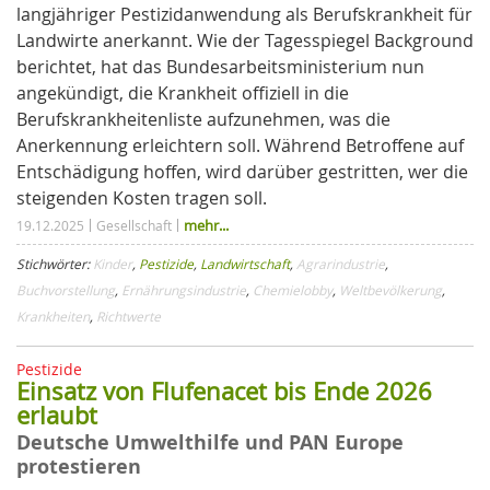
langjähriger Pestizidanwendung als Berufskrankheit für
Landwirte anerkannt. Wie der Tagesspiegel Background
berichtet, hat das Bundesarbeitsministerium nun
angekündigt, die Krankheit offiziell in die
Berufskrankheitenliste aufzunehmen, was die
Anerkennung erleichtern soll. Während Betroffene auf
Entschädigung hoffen, wird darüber gestritten, wer die
steigenden Kosten tragen soll.
mehr...
19.12.2025
Gesellschaft
Stichwörter:
Kinder
,
Pestizide
,
Landwirtschaft
,
Agrarindustrie
,
Buchvorstellung
,
Ernährungsindustrie
,
Chemielobby
,
Weltbevölkerung
,
Krankheiten
,
Richtwerte
Pestizide
Einsatz von Flufenacet bis Ende 2026
erlaubt
Deutsche Umwelthilfe und PAN Europe
protestieren