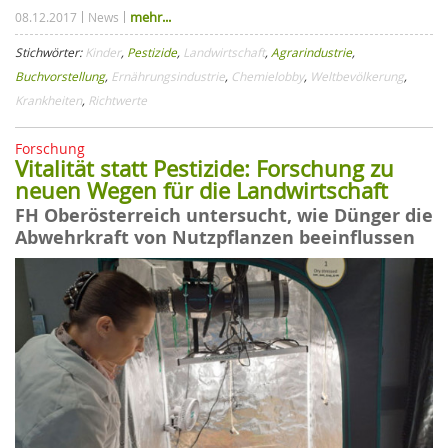
mehr...
08.12.2017
News
Stichwörter:
Kinder
,
Pestizide
,
Landwirtschaft
,
Agrarindustrie
,
Buchvorstellung
,
Ernährungsindustrie
,
Chemielobby
,
Weltbevölkerung
,
Krankheiten
,
Richtwerte
Forschung
Vitalität statt Pestizide: Forschung zu
neuen Wegen für die Landwirtschaft
FH Oberösterreich untersucht, wie Dünger die
Abwehrkraft von Nutzpflanzen beeinflussen