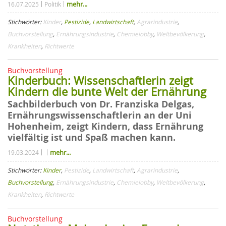
mehr...
16.07.2025
Politik
Stichwörter:
Kinder
,
Pestizide
,
Landwirtschaft
,
Agrarindustrie
,
Buchvorstellung
,
Ernährungsindustrie
,
Chemielobby
,
Weltbevölkerung
,
Krankheiten
,
Richtwerte
Buchvorstellung
Kinderbuch: Wissenschaftlerin zeigt
Kindern die bunte Welt der Ernährung
Sachbilderbuch von Dr. Franziska Delgas,
Ernährungswissenschaftlerin an der Uni
Hohenheim, zeigt Kindern, dass Ernährung
vielfältig ist und Spaß machen kann.
mehr...
19.03.2024
Stichwörter:
Kinder
,
Pestizide
,
Landwirtschaft
,
Agrarindustrie
,
Buchvorstellung
,
Ernährungsindustrie
,
Chemielobby
,
Weltbevölkerung
,
Krankheiten
,
Richtwerte
Buchvorstellung