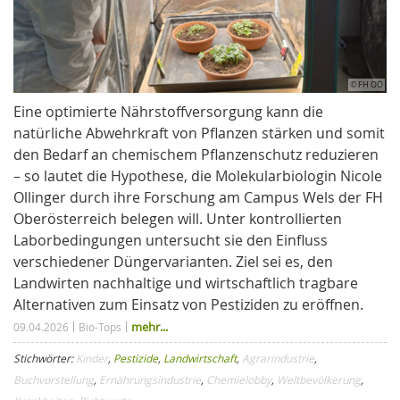
© FH OÖ
Eine optimierte Nährstoffversorgung kann die
natürliche Abwehrkraft von Pflanzen stärken und somit
den Bedarf an chemischem Pflanzenschutz reduzieren
– so lautet die Hypothese, die Molekularbiologin Nicole
Ollinger durch ihre Forschung am Campus Wels der FH
Oberösterreich belegen will. Unter kontrollierten
Laborbedingungen untersucht sie den Einfluss
verschiedener Düngervarianten. Ziel sei es, den
Landwirten nachhaltige und wirtschaftlich tragbare
Alternativen zum Einsatz von Pestiziden zu eröffnen.
mehr...
09.04.2026
Bio-Tops
Stichwörter:
Kinder
,
Pestizide
,
Landwirtschaft
,
Agrarindustrie
,
Buchvorstellung
,
Ernährungsindustrie
,
Chemielobby
,
Weltbevölkerung
,