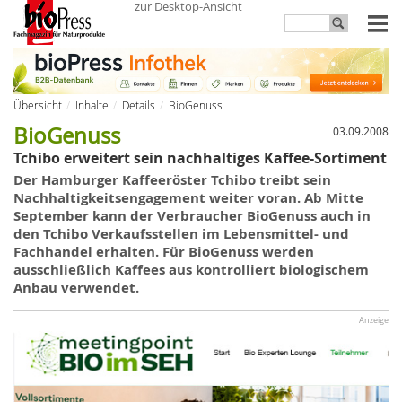
zur Desktop-Ansicht
Übersicht
Inhalte
Details
BioGenuss
BioGenuss
03.09.2008
Tchibo erweitert sein nachhaltiges Kaffee-Sortiment
Der Hamburger
Kaffee
röster
Tchibo
treibt sein
Nachhaltigkeitsengagement weiter voran.
Ab
Mitte
September kann der Verbraucher BioGenuss auch in
den Tchibo Verkaufsstellen im Lebensmittel- und
Fachhandel erhalten. Für
BioGenuss
werden
ausschließlich Kaffees aus kontrolliert biologischem
Anbau verwendet.
Anzeige