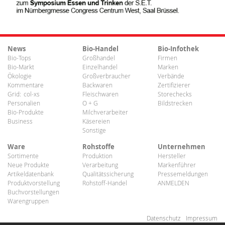
News
Bio-Handel
Bio-Infothek
Bio-Tops
Großhandel
Firmen
Bio-Markt
Einzelhandel
Marken
Ökologie
Großverbraucher
Verbände
Kommentare
Backwaren
Zertifizierer
Grid:
col-xs
Fleischwaren
Storechecks
Personalien
O + G
Bildstrecken
Bio-Produkte
Milchverarbeiter
Business
Käsereien
Sonstige
Ware
Rohstoffe
Unternehmen
Sortimente
Produktion
Hersteller
Neue Produkte
Verarbeitung
Markenführer
Artikeldatenbank
Qualitätssicherung
Pressemeldungen
Produktvorstellung
Rohstoff-Handel
ANMELDEN
Buchvorstellungen
Warengruppen
Datenschutz
Impressum