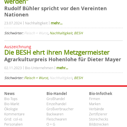
werden“
Rudolf Bühler spricht vor den Vereinten
Nationen
mehr...
23.07.2024
Nachhaltigkeit
Stichwörter:
Fleisch + Wurst
,
Nachhaltigkeit
,
BESH
Auszeichnung
Die BESH ehrt ihren Metzgermeister
Agrarkulturpreis Hohenlohe für Dieter Mayer
mehr...
02.11.2023
Bio-Unternehmen
Stichwörter:
Fleisch + Wurst
,
Nachhaltigkeit
,
BESH
News
Bio-Handel
Bio-Infothek
Bio-Tops
Großhandel
Firmen
Bio-Markt
Einzelhandel
Marken
Ökologie
Großverbraucher
Verbände
Kommentare
Backwaren
Zertifizierer
Grid:
col-xs
Fleischwaren
Storechecks
Personalien
O + G
Bildstrecken