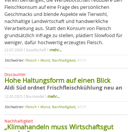
Verein bemängelt, die Werbebotschaft reduziere den
Fleischkonsum auf eine Frage des persönlichen
Geschmacks und blende Aspekte wie Tierwohl,
nachhaltige Landwirtschaft und handwerkliche
Verarbeitung aus. Statt den Konsum von Fleisch
grundsätzlich infrage zu stellen, plädiert Slowfood für
weniger, dafür hochwertig erzeugtes Fleisch.
mehr...
22.07.2026
Gesellschaft
Stichwörter:
Fleisch + Wurst
,
Nachhaltigkeit
,
BESH
Discounter
Hohe Haltungsform auf einen Blick
Aldi Süd ordnet Frischfleischkühlung neu an
mehr...
12.05.2025
Bio-Handel
Stichwörter:
Fleisch + Wurst
,
Nachhaltigkeit
,
BESH
Nachhaltigkeit
„Klimahandeln muss Wirtschaftsgut