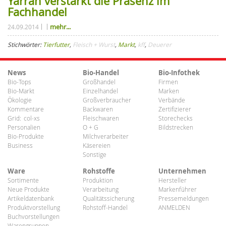
Yarrah verstärkt die Präsenz im
Fachhandel
mehr...
24.09.2014
Stichwörter:
Tierfutter
,
Fleisch + Wurst
,
Markt
,
kff
,
Deuerer
News
Bio-Handel
Bio-Infothek
Bio-Tops
Großhandel
Firmen
Bio-Markt
Einzelhandel
Marken
Ökologie
Großverbraucher
Verbände
Kommentare
Backwaren
Zertifizierer
Grid:
col-xs
Fleischwaren
Storechecks
Personalien
O + G
Bildstrecken
Bio-Produkte
Milchverarbeiter
Business
Käsereien
Sonstige
Ware
Rohstoffe
Unternehmen
Sortimente
Produktion
Hersteller
Neue Produkte
Verarbeitung
Markenführer
Artikeldatenbank
Qualitätssicherung
Pressemeldungen
Produktvorstellung
Rohstoff-Handel
ANMELDEN
Buchvorstellungen
Warengruppen