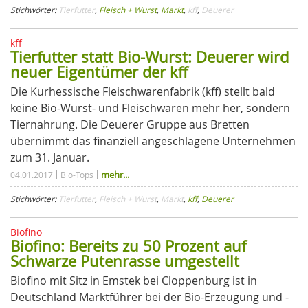
Stichwörter:
Tierfutter
,
Fleisch + Wurst
,
Markt
,
kff
,
Deuerer
kff
Tierfutter statt Bio-Wurst: Deuerer wird
neuer Eigentümer der kff
Die Kurhessische Fleischwarenfabrik (kff) stellt bald
keine Bio-Wurst- und Fleischwaren mehr her, sondern
Tiernahrung. Die Deuerer Gruppe aus Bretten
übernimmt das finanziell angeschlagene Unternehmen
zum 31. Januar.
mehr...
04.01.2017
Bio-Tops
Stichwörter:
Tierfutter
,
Fleisch + Wurst
,
Markt
,
kff
,
Deuerer
Biofino
Biofino: Bereits zu 50 Prozent auf
Schwarze Putenrasse umgestellt
Biofino mit Sitz in Emstek bei Cloppenburg ist in
Deutschland Marktführer bei der Bio-Erzeugung und -