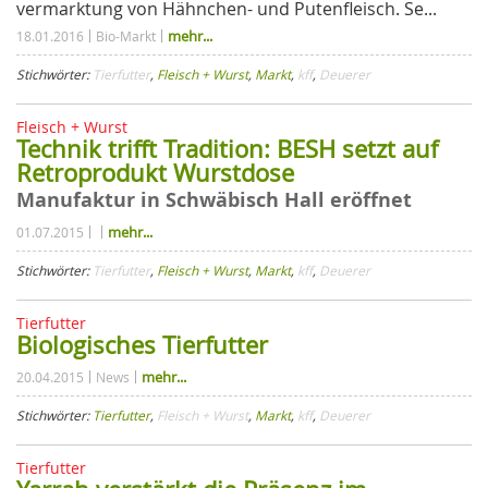
vermarktung von Hähnchen- und Putenfleisch. Se...
mehr...
18.01.2016
Bio-Markt
Stichwörter:
Tierfutter
,
Fleisch + Wurst
,
Markt
,
kff
,
Deuerer
Fleisch + Wurst
Technik trifft Tradition: BESH setzt auf
Retroprodukt Wurstdose
Manufaktur in Schwäbisch Hall eröffnet
mehr...
01.07.2015
Stichwörter:
Tierfutter
,
Fleisch + Wurst
,
Markt
,
kff
,
Deuerer
Tierfutter
Biologisches Tierfutter
mehr...
20.04.2015
News
Stichwörter:
Tierfutter
,
Fleisch + Wurst
,
Markt
,
kff
,
Deuerer
Tierfutter