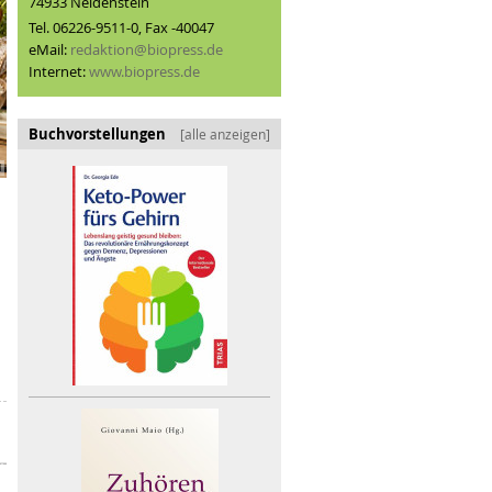
74933 Neidenstein
Tel. 06226-9511-0, Fax -40047
eMail:
redaktion@biopress.de
Internet:
www.biopress.de
Buchvorstellungen
[alle anzeigen]
I