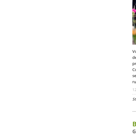
V
d
p
C
s
r
1
St
B
G