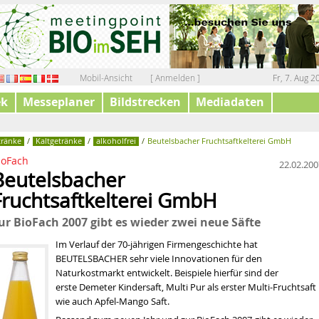
Mobil-Ansicht
[ Anmelden ]
Fr, 7. Aug 2
ek
Messeplaner
Bildstrecken
Mediadaten
tränke
/
Kaltgetränke
/
alkoholfrei
/
Beutelsbacher Fruchtsaftkelterei GmbH
ioFach
22.02.200
Beutelsbacher
Fruchtsaftkelterei GmbH
ur BioFach 2007 gibt es wieder zwei neue Säfte
Im Verlauf der 70-jährigen Firmengeschichte hat
BEUTELSBACHER sehr viele Innovationen für den
Naturkostmarkt entwickelt. Beispiele hierfür sind der
erste Demeter Kindersaft, Multi Pur als erster Multi-Fruchtsaft
wie auch Apfel-Mango Saft.