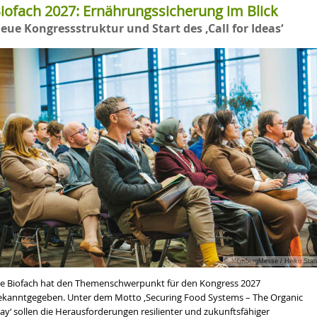
iofach 2027: Ernährungssicherung im Blick
eue Kongressstruktur und Start des ‚Call for Ideas‘
© NürnbergMesse / Heiko Stah
ie Biofach hat den Themenschwerpunkt für den Kongress 2027
ekanntgegeben. Unter dem Motto ‚Securing Food Systems – The Organic
ay‘ sollen die Herausforderungen resilienter und zukunftsfähiger