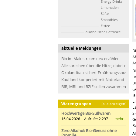
Energy Drinks
Limonaden
Säfte,
Smoothies
Eistee
alkoholische Getränke
aktuelle Meldungen
D
A
Bio im Mainstream neu erzählen
A
Alle sprechen über die Hitze, dabei müss
Bi
Ökolandbau sichert Ernährungssouveräni
u
Kaufland kooperiert mit Naturland
B
BfR, MRI und BZfE sollen zusammengefü
G
l
L
Warengruppen
[alle anzeigen]
L
Hochwertige Bio-Süßwaren
S
mehr...
16.04.2026 | Aufrufe: 2.297
G
Ro
Zero Alkohol: Bio-Genuss ohne
Al
Promille