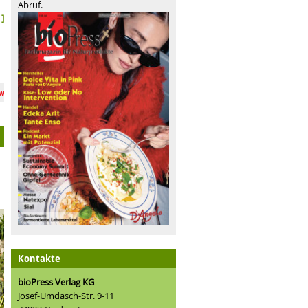
Abruf.
]
Bio-Vollsortiment im LEH: zwischen Anspruch und Realität
nderfläche Meetingpoint BIOimSEH
Bio in den USA: Integrität bew
Kontakte
bioPress Verlag KG
Josef-Umdasch-Str. 9-11