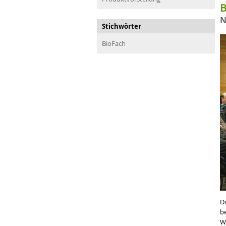
B
N
Stichwörter
BioFach
D
b
W