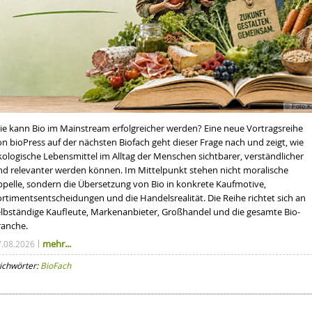
© Foto:K
ie kann Bio im Mainstream erfolgreicher werden? Eine neue Vortragsreihe
n bioPress auf der nächsten Biofach geht dieser Frage nach und zeigt, wie
kologische Lebensmittel im Alltag der Menschen sichtbarer, verständlicher
nd relevanter werden können. Im Mittelpunkt stehen nicht moralische
ppelle, sondern die Übersetzung von Bio in konkrete Kaufmotive,
ortimentsentscheidungen und die Handelsrealität. Die Reihe richtet sich an
elbständige Kaufleute, Markenanbieter, Großhandel und die gesamte Bio-
ranche.
mehr...
7.08.2026
ichwörter:
BioFach