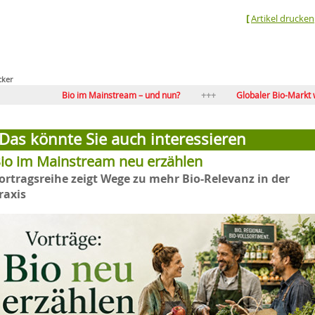
[
Artikel drucken
cker
Bio im Mainstream – und nun?
Globaler Bio-Markt wächst
Vision 50 Prozent Bio im LEH?
Flagge zeigen: BIOFACH-So
Das könnte Sie auch interessieren
io im Mainstream neu erzählen
ortragsreihe zeigt Wege zu mehr Bio-Relevanz in der
raxis