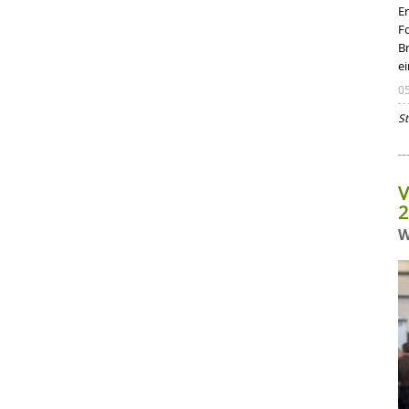
E
F
B
e
0
St
V
2
W