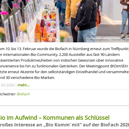
© NürnbergMesse / Thomas Geige
om 10. bis 13. Februar wurde die Biofach in Nürnberg erneut zum Treffpunkt
er internationalen Bio-Community. 2.200 Aussteller aus fast 90 Ländern
räsentierten Produktneuheiten von indischen Gewürzen über innovative
onvenience bis hin zu funktionalen Getränken. Der Meetingpoint BIOimSEH
etzte erneut Akzente für den selbstständigen Einzelhandel und versammelte
und 30 verschiedene Bio-Marken.
mehr...
2.03.2026
ichwörter:
BioFach
io im Aufwind – Kommunen als Schlüssel
roßes Interesse an „Bio Komm’ mit“ auf der BioFach 202