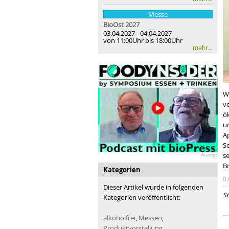
Messe
BioOst
2027
03.04.2027 - 04.04.2027
von 11:00Uhr bis 18:00Uhr
mehr...
W
vo
ö
u
A
S
s
Anzeige
B
Kategorien
0
Dieser Artikel wurde in folgenden
St
Kategorien veröffentlicht:
alkoholfrei
,
Messen
,
Produktvorstellung