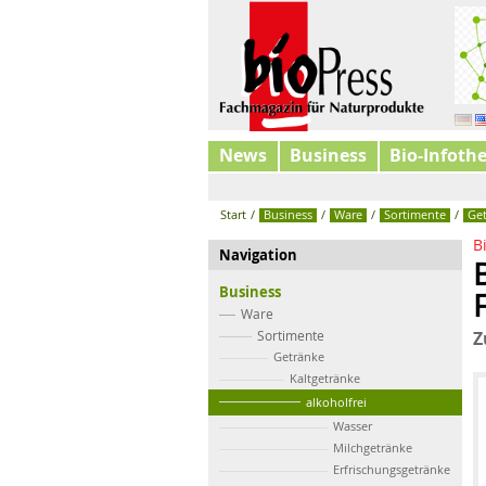
News
Business
Bio-Infoth
Start
/
Business
/
Ware
/
Sortimente
/
Ge
B
Navigation
Business
Ware
Sortimente
Z
Getränke
Kaltgetränke
alkoholfrei
Wasser
Milchgetränke
Erfrischungsgetränke