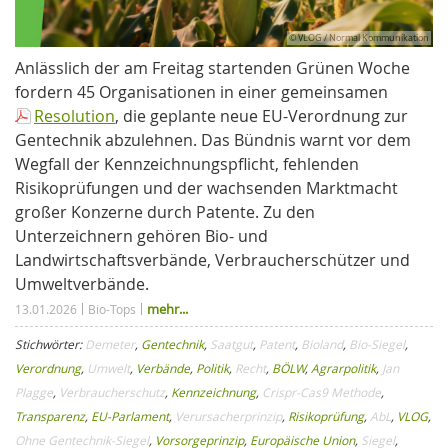
© VLOG / Normal Kommunikation
Anlässlich der am Freitag startenden Grünen Woche
fordern 45 Organisationen in einer gemeinsamen
Resolution
, die geplante neue EU-Verordnung zur
Gentechnik abzulehnen. Das Bündnis warnt vor dem
Wegfall der Kennzeichnungspflicht, fehlenden
Risikoprüfungen und der wachsenden Marktmacht
großer Konzerne durch Patente. Zu den
Unterzeichnern gehören Bio- und
Landwirtschaftsverbände, Verbraucherschützer und
Umweltverbände.
mehr...
13.01.2026
Bio-Tops
Stichwörter:
Demeter
,
Gentechnik
,
Saatgut
,
Patent
,
Bioland
,
Bio-Siegel
,
Verordnung
,
Umwelt
,
Verbände
,
Politik
,
Recht
,
BÖLW
,
Agrarpolitik
,
Jan
Plagge
,
Verbraucherschutz
,
Kennzeichnung
,
Crispr-Cas9 Methode
,
Transparenz
,
EU-Parlament
,
Verursacherprinzip
,
Risikoprüfung
,
AbL
,
VLOG
,
Ohne Gentechnik-Siegel
,
Vorsorgeprinzip
,
Europäische Union
,
Siegel
,