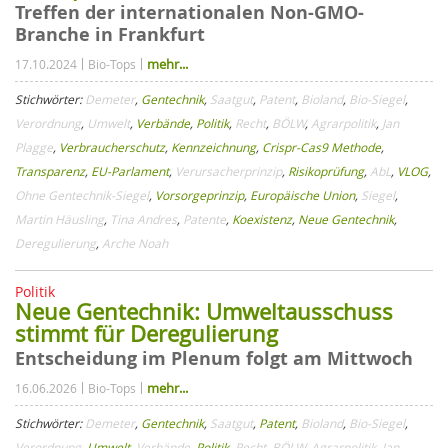
Treffen der internationalen Non-GMO-
Branche in Frankfurt
mehr...
17.10.2024
Bio-Tops
Stichwörter:
Demeter
,
Gentechnik
,
Saatgut
,
Patent
,
Bioland
,
Bio-Siegel
,
Verordnung
,
Umwelt
,
Verbände
,
Politik
,
Recht
,
BÖLW
,
Agrarpolitik
,
Jan
Plagge
,
Verbraucherschutz
,
Kennzeichnung
,
Crispr-Cas9 Methode
,
Transparenz
,
EU-Parlament
,
Verursacherprinzip
,
Risikoprüfung
,
AbL
,
VLOG
,
Ohne Gentechnik-Siegel
,
Vorsorgeprinzip
,
Europäische Union
,
Siegel
,
Martin Häusling
,
Tina Andres
,
Patente
,
Koexistenz
,
Neue Gentechnik
,
Deregulierung
,
Arche Noah
Politik
Neue Gentechnik: Umweltausschuss
stimmt für Deregulierung
Entscheidung im Plenum folgt am Mittwoch
mehr...
16.06.2026
Bio-Tops
Stichwörter:
Demeter
,
Gentechnik
,
Saatgut
,
Patent
,
Bioland
,
Bio-Siegel
,
Verordnung
,
Umwelt
,
Verbände
,
Politik
,
Recht
,
BÖLW
,
Agrarpolitik
,
Jan