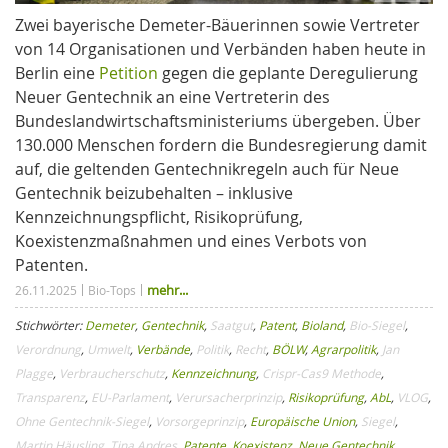
Zwei bayerische Demeter-Bäuerinnen sowie Vertreter
von 14 Organisationen und Verbänden haben heute in
Berlin eine
Petition
gegen die geplante Deregulierung
Neuer Gentechnik an eine Vertreterin des
Bundeslandwirtschaftsministeriums übergeben. Über
130.000 Menschen fordern die Bundesregierung damit
auf, die geltenden Gentechnikregeln auch für Neue
Gentechnik beizubehalten – inklusive
Kennzeichnungspflicht, Risikoprüfung,
Koexistenzmaßnahmen und eines Verbots von
Patenten.
mehr...
26.11.2025
Bio-Tops
Stichwörter:
Demeter
,
Gentechnik
,
Saatgut
,
Patent
,
Bioland
,
Bio-Siegel
,
Verordnung
,
Umwelt
,
Verbände
,
Politik
,
Recht
,
BÖLW
,
Agrarpolitik
,
Jan
Plagge
,
Verbraucherschutz
,
Kennzeichnung
,
Crispr-Cas9 Methode
,
Transparenz
,
EU-Parlament
,
Verursacherprinzip
,
Risikoprüfung
,
AbL
,
VLOG
,
Ohne Gentechnik-Siegel
,
Vorsorgeprinzip
,
Europäische Union
,
Siegel
,
Martin Häusling
,
Tina Andres
,
Patente
,
Koexistenz
,
Neue Gentechnik
,