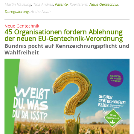
Martin Häusling
,
Tina Andres
,
Patente
,
Koexistenz
,
Neue Gentechnik
,
Deregulierung
,
Arche Noah
Neue Gentechnik
45 Organisationen fordern Ablehnung
der neuen EU-Gentechnik-Verordnung
Bündnis pocht auf Kennzeichnungspflicht und
Wahlfreiheit