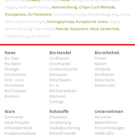
Plagge
,
Verbraucherschutz
,
Kennzeichnung
,
Crispr-Cas9 Methode
,
Transparenz
,
EU-Parlament
,
Verursacherprinzip
,
Risikoprüfung
,
AbL
,
VLOG
,
Ohne Gentechnik-Siegel
,
Vorsorgeprinzip
,
Europäische Union
,
Siegel
,
Martin Häusling
,
Tina Andres
,
Patente
,
Koexistenz
,
Neue Gentechnik
,
Deregulierung
,
Arche Noah
News
Bio-Handel
Bio-Infothek
Bio-Tops
Großhandel
Firmen
Bio-Markt
Einzelhandel
Marken
Ökologie
Großverbraucher
Verbände
Kommentare
Backwaren
Zertifizierer
Grid:
col-xs
Fleischwaren
Storechecks
Personalien
O + G
Bildstrecken
Bio-Produkte
Milchverarbeiter
Business
Käsereien
Sonstige
Ware
Rohstoffe
Unternehmen
Sortimente
Produktion
Hersteller
Neue Produkte
Verarbeitung
Markenführer
Artikeldatenbank
Qualitätssicherung
Pressemeldungen
Produktvorstellung
Rohstoff-Handel
ANMELDEN