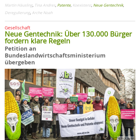
Martin Häusling
,
Tina Andres
,
Patente
,
Koexistenz
,
Neue Gentechnik
,
Deregulierung
,
Arche Noah
Gesellschaft
Neue Gentechnik: Über 130.000 Bürger
fordern klare Regeln
Petition an
Bundeslandwirtschaftsministerium
übergeben
© Nick Jaussi