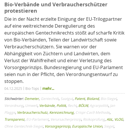
Bio-Verbände und Verbraucherschützer
protestieren
Die in der Nacht erzielte Einigung der EU-Trilogpartner
auf eine weitreichende Deregulierung des
europäischen Gentechnikrechts stößt auf scharfe Kritik
von Bio-Verbänden, Teilen der Landwirtschaft sowie
Verbraucherschützern. Sie warnen vor der
Abhängigkeit von Züchtern und Landwirten, dem
Verlust der Wahlfreiheit und einer Verletzung des
Vorsorgeprinzips. Bundesregierung und EU-Parlament
seien nun in der Pflicht, den Verordnungsentwurf zu
stoppen.
mehr...
04.12.2025
Bio-Tops
Stichwörter:
Demeter
,
Gentechnik
,
Saatgut
,
Patent
,
Bioland
,
Bio-Siegel
,
Verordnung
,
Umwelt
,
Verbände
,
Politik
,
Recht
,
BÖLW
,
Agrarpolitik
,
Jan
Plagge
,
Verbraucherschutz
,
Kennzeichnung
,
Crispr-Cas9 Methode
,
Transparenz
,
EU-Parlament
,
Verursacherprinzip
,
Risikoprüfung
,
AbL
,
VLOG
,
Ohne Gentechnik-Siegel
,
Vorsorgeprinzip
,
Europäische Union
,
Siegel
,