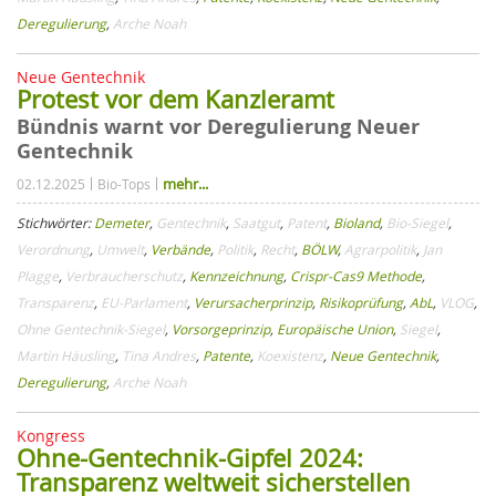
Deregulierung
,
Arche Noah
Neue Gentechnik
Protest vor dem Kanzleramt
Bündnis warnt vor Deregulierung Neuer
Gentechnik
mehr...
02.12.2025
Bio-Tops
Stichwörter:
Demeter
,
Gentechnik
,
Saatgut
,
Patent
,
Bioland
,
Bio-Siegel
,
Verordnung
,
Umwelt
,
Verbände
,
Politik
,
Recht
,
BÖLW
,
Agrarpolitik
,
Jan
Plagge
,
Verbraucherschutz
,
Kennzeichnung
,
Crispr-Cas9 Methode
,
Transparenz
,
EU-Parlament
,
Verursacherprinzip
,
Risikoprüfung
,
AbL
,
VLOG
,
Ohne Gentechnik-Siegel
,
Vorsorgeprinzip
,
Europäische Union
,
Siegel
,
Martin Häusling
,
Tina Andres
,
Patente
,
Koexistenz
,
Neue Gentechnik
,
Deregulierung
,
Arche Noah
Kongress
Ohne-Gentechnik-Gipfel 2024:
Transparenz weltweit sicherstellen