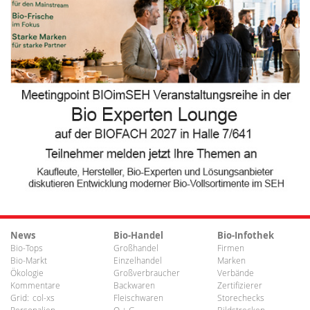
News
Bio-Handel
Bio-Infothek
Bio-Tops
Großhandel
Firmen
Bio-Markt
Einzelhandel
Marken
Ökologie
Großverbraucher
Verbände
Kommentare
Backwaren
Zertifizierer
Grid:
col-xs
Fleischwaren
Storechecks
Personalien
O + G
Bildstrecken