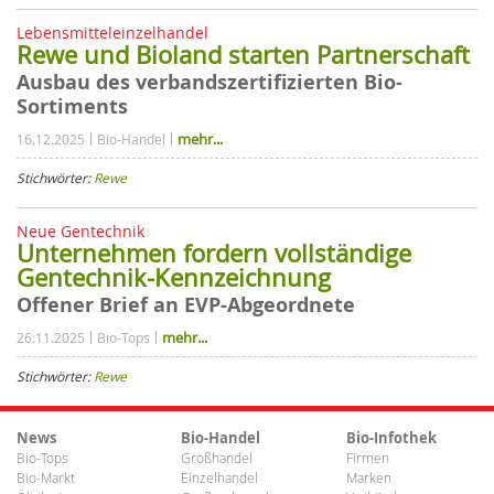
Lebensmitteleinzelhandel
Rewe und Bioland starten Partnerschaft
Ausbau des verbandszertifizierten Bio-
Sortiments
mehr...
16.12.2025
Bio-Handel
Stichwörter:
Rewe
Neue Gentechnik
Unternehmen fordern vollständige
Gentechnik-Kennzeichnung
Offener Brief an EVP-Abgeordnete
mehr...
26.11.2025
Bio-Tops
Stichwörter:
Rewe
News
Bio-Handel
Bio-Infothek
Bio-Tops
Großhandel
Firmen
Bio-Markt
Einzelhandel
Marken