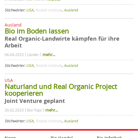
Stichwörter:
USA
,
Rodale Institute
,
Ausland
Ausland
Bio im Boden lassen
Real Organic-Landwirte kämpfen für ihre
Arbeit
mehr...
06.04.2023
Länder
Stichwörter:
USA
,
Rodale Institute
,
Ausland
USA
Naturland und Real Organic Project
kooperieren
Joint Venture geplant
mehr...
20.02.2023
Bio-Tops
Stichwörter:
USA
,
Rodale Institute
,
Ausland
News
Bio-Handel
Bio-Infothek