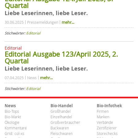
Quartal
Liebe Leserinnen, liebe Leser.
mehr...
30.06.2025
Pressemeldungen
Stichwörter:
Editorial
Editorial
Editorial Ausgabe 123/April 2025, 2.
Quartal
Liebe Leserinnen, liebe Leser.
mehr...
07.04.2025
News
Stichwörter:
Editorial
News
Bio-Handel
Bio-Infothek
Bio-Tops
Großhandel
Firmen
Bio-Markt
Einzelhandel
Marken
Ökologie
Großverbraucher
Verbände
Kommentare
Backwaren
Zertifizierer
Grid:
col-xs
Fleischwaren
Storechecks