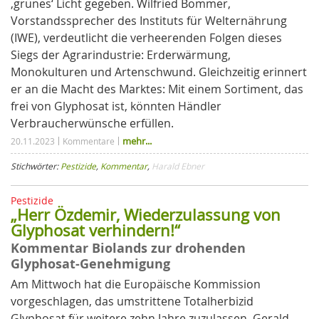
‚grünes‘ Licht gegeben. Wilfried Bommer,
Vorstandssprecher des Instituts für Welternährung
(IWE), verdeutlicht die verheerenden Folgen dieses
Siegs der Agrarindustrie: Erderwärmung,
Monokulturen und Artenschwund. Gleichzeitig erinnert
er an die Macht des Marktes: Mit einem Sortiment, das
frei von Glyphosat ist, könnten Händler
Verbraucherwünsche erfüllen.
mehr...
20.11.2023
Kommentare
Stichwörter:
Pestizide
,
Kommentar
,
Harald Ebner
Pestizide
„Herr Özdemir, Wiederzulassung von
Glyphosat verhindern!“
Kommentar Biolands zur drohenden
Glyphosat-Genehmigung
Am Mittwoch hat die Europäische Kommission
vorgeschlagen, das umstrittene Totalherbizid
Glyphosat für weitere zehn Jahre zuzulassen. Gerald