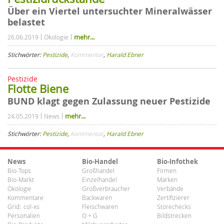
Über ein Viertel untersuchter Mineralwässer
belastet
mehr...
26.06.2019
Ökologie
Stichwörter:
Pestizide
,
Kommentar
,
Harald Ebner
Pestizide
Flotte Biene
BUND klagt gegen Zulassung neuer Pestizide
mehr...
24.05.2019
News
Stichwörter:
Pestizide
,
Kommentar
,
Harald Ebner
News
Bio-Handel
Bio-Infothek
Bio-Tops
Großhandel
Firmen
Bio-Markt
Einzelhandel
Marken
Ökologie
Großverbraucher
Verbände
Kommentare
Backwaren
Zertifizierer
Grid:
col-xs
Fleischwaren
Storechecks
Personalien
O + G
Bildstrecken