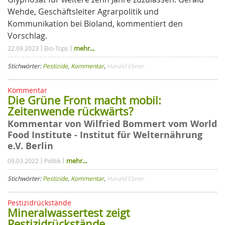
Wehde, Geschäftsleiter Agrarpolitik und
Kommunikation bei Bioland, kommentiert den
Vorschlag.
mehr...
22.09.2023
Bio-Tops
Stichwörter:
Pestizide
,
Kommentar
,
Harald Ebner
Kommentar
Die Grüne Front macht mobil:
Zeitenwende rückwärts?
Kommentar von Wilfried Bommert vom World
Food Institute - Institut für Welternährung
e.V. Berlin
mehr...
09.03.2022
Politik
Stichwörter:
Pestizide
,
Kommentar
,
Harald Ebner
Pestizidrückstände
Mineralwassertest zeigt
Pestizidrückstände