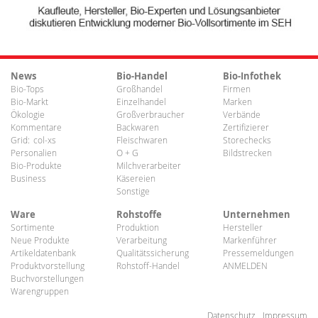
News
Bio-Handel
Bio-Infothek
Bio-Tops
Großhandel
Firmen
Bio-Markt
Einzelhandel
Marken
Ökologie
Großverbraucher
Verbände
Kommentare
Backwaren
Zertifizierer
Grid:
col-xs
Fleischwaren
Storechecks
Personalien
O + G
Bildstrecken
Bio-Produkte
Milchverarbeiter
Business
Käsereien
Sonstige
Ware
Rohstoffe
Unternehmen
Sortimente
Produktion
Hersteller
Neue Produkte
Verarbeitung
Markenführer
Artikeldatenbank
Qualitätssicherung
Pressemeldungen
Produktvorstellung
Rohstoff-Handel
ANMELDEN
Buchvorstellungen
Warengruppen
Datenschutz
Impressum