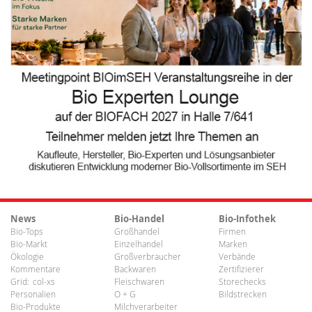
News
Bio-Handel
Bio-Infothek
Bio-Tops
Großhandel
Firmen
Bio-Markt
Einzelhandel
Marken
Ökologie
Großverbraucher
Verbände
Kommentare
Backwaren
Zertifizierer
Grid:
col-xs
Fleischwaren
Storechecks
Personalien
O + G
Bildstrecken
Bio-Produkte
Milchverarbeiter