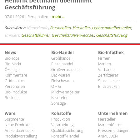
Hendrik Dettmann übernimmt
Geschäftsführung
mehr...
07.01.2026
Personalien
Stichwörter:
Niederlande
,
Personalien
,
Hersteller
,
Lebensmittelhersteller
,
Brinkers
,
Geschäftsführer
,
Geschäftsführerwechsel
,
Geschäftsführung
News
Bio-Handel
Bio-Infothek
Bio-Tops
Großhandel
Firmen
Bio-Markt
Einzelhandel
Marken
Ökologie
Großverbraucher
Verbände
Kommentare
Backwaren
Zertifizierer
Grid:
col-xs
Fleischwaren
Storechecks
Personalien
O + G
Bildstrecken
Bio-Produkte
Milchverarbeiter
Business
Käsereien
Sonstige
Ware
Rohstoffe
Unternehmen
Sortimente
Produktion
Hersteller
Neue Produkte
Verarbeitung
Markenführer
Artikeldatenbank
Qualitätssicherung
Pressemeldungen
Produktvorstellung
Rohstoff-Handel
ANMELDEN