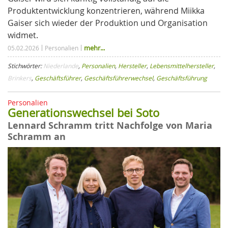
Produktentwicklung konzentrieren, während Miikka
Gaiser sich wieder der Produktion und Organisation
widmet.
mehr...
05.02.2026
Personalien
Stichwörter:
Niederlande
,
Personalien
,
Hersteller
,
Lebensmittelhersteller
,
Brinkers
,
Geschäftsführer
,
Geschäftsführerwechsel
,
Geschäftsführung
Personalien
Generationswechsel bei Soto
Lennard Schramm tritt Nachfolge von Maria
Schramm an