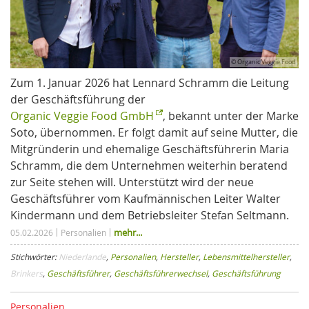
© Organic Veggie Food
Zum 1. Januar 2026 hat Lennard Schramm die Leitung
der Geschäftsführung der
Organic Veggie Food GmbH
, bekannt unter der Marke
Soto, übernommen. Er folgt damit auf seine Mutter, die
Mitgründerin und ehemalige Geschäftsführerin Maria
Schramm, die dem Unternehmen weiterhin beratend
zur Seite stehen will. Unterstützt wird der neue
Geschäftsführer vom Kaufmännischen Leiter Walter
Kindermann und dem Betriebsleiter Stefan Seltmann.
mehr...
05.02.2026
Personalien
Stichwörter:
Niederlande
,
Personalien
,
Hersteller
,
Lebensmittelhersteller
,
Brinkers
,
Geschäftsführer
,
Geschäftsführerwechsel
,
Geschäftsführung
Personalien