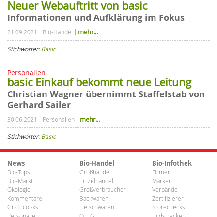
Neuer Webauftritt von basic
Informationen und Aufklärung im Fokus
mehr...
21.09.2021
Bio-Handel
Stichwörter:
Basic
Personalien
basic Einkauf bekommt neue Leitung
Christian Wagner übernimmt Staffelstab von
Gerhard Sailer
mehr...
30.06.2021
Personalien
Stichwörter:
Basic
News
Bio-Handel
Bio-Infothek
Bio-Tops
Großhandel
Firmen
Bio-Markt
Einzelhandel
Marken
Ökologie
Großverbraucher
Verbände
Kommentare
Backwaren
Zertifizierer
Grid:
col-xs
Fleischwaren
Storechecks
Personalien
O + G
Bildstrecken