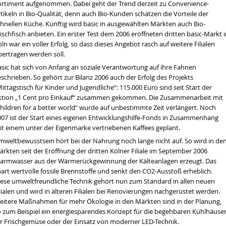
ortiment aufgenommen. Dabei geht der Trend derzeit zu Convenience-
tikeln in Bio-Qualität, denn auch Bio-Kunden schätzen die Vorteile der
chnellen Küche. Künftig wird basic in ausgewählten Märkten auch Bio-
ischfisch anbieten. Ein erster Test dem 2006 eröffneten dritten basic-Markt 
ln war ein voller Erfolg, so dass dieses Angebot rasch auf weitere Filialen
bertragen werden soll.
asic hat sich von Anfang an soziale Verantwortung auf ihre Fahnen
schrieben. So gehört zur Bilanz 2006 auch der Erfolg des Projekts
ittagstisch für Kinder und Jugendliche“: 115.000 Euro sind seit Start der
ktion „1 Cent pro Einkauf“ zusammen gekommen. Die Zusammenarbeit mit
Children for a better world“ wurde auf unbestimmte Zeit verlängert. Noch
007 ist der Start eines eigenen Entwicklungshilfe-Fonds in Zusammenhang
it einem unter der Eigenmarke vertriebenen Kaffees geplant.
mweltbewusstsein hört bei der Nahrung noch lange nicht auf. So wird in de
rkten seit der Eröffnung der dritten Kölner Filiale im September 2006
armwasser aus der Wärmerückgewinnung der Kälteanlagen erzeugt. Das
part wertvolle fossile Brennstoffe und senkt den CO2-Ausstoß erheblich.
iese umweltfreundliche Technik gehört nun zum Standard in allen neuen
lialen und wird in älteren Filialen bei Renovierungen nachgerüstet werden.
eitere Maßnahmen für mehr Ökologie in den Märkten sind in der Planung,
o zum Beispiel ein energiesparendes Konzept für die begehbaren Kühlhäuse
ür Frischgemüse oder der Einsatz von moderner LED-Technik.