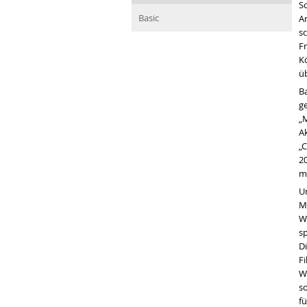
S
Basic
Ar
s
Fr
Kö
ü
B
ge
„M
A
„
2
m
U
Mä
W
s
D
Fi
W
s
f