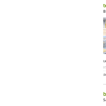
t
B
U
0
St
b
S