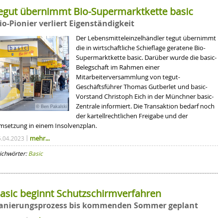
egut übernimmt Bio-Supermarktkette basic
io-Pionier verliert Eigenständigkeit
Der Lebensmitteleinzelhändler tegut übernimmt
die in wirtschaftliche Schieflage geratene Bio-
Supermarktkette basic. Darüber wurde die basic-
Belegschaft im Rahmen einer
Mitarbeiterversammlung von tegut-
Geschäftsführer Thomas Gutberlet und basic-
Vorstand Christoph Eich in der Münchner basic-
Zentrale informiert. Die Transaktion bedarf noch
© Ben Pakalski
der kartellrechtlichen Freigabe und der
msetzung in einem Insolvenzplan.
mehr...
5.04.2023
ichwörter:
Basic
asic beginnt Schutzschirmverfahren
anierungsprozess bis kommenden Sommer geplant