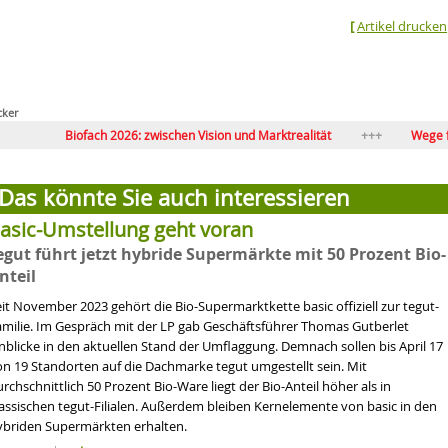
[
Artikel drucken
cker
Biofach 2026: zwischen Vision und Marktrealität
Wege für Bio-Volls
Laborfleisch & Co.: grüne Lösungen?
Bio beginnt beim Ich
Das könnte Sie auch interessieren
asic-Umstellung geht voran
egut führt jetzt hybride Supermärkte mit 50 Prozent Bio-
nteil
it November 2023 gehört die Bio-Supermarktkette basic offiziell zur tegut-
amilie. Im Gespräch mit der LP gab Geschäftsführer Thomas Gutberlet
nblicke in den aktuellen Stand der Umflaggung. Demnach sollen bis April 17
on 19 Standorten auf die Dachmarke tegut umgestellt sein. Mit
rchschnittlich 50 Prozent Bio-Ware liegt der Bio-Anteil höher als in
lassischen tegut-Filialen. Außerdem bleiben Kernelemente von basic in den
ybriden Supermärkten erhalten.