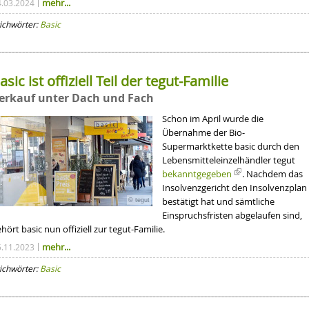
mehr...
4.03.2024
ichwörter:
Basic
asic ist offiziell Teil der tegut-Familie
erkauf unter Dach und Fach
Schon im April wurde die
Übernahme der Bio-
Supermarktkette basic durch den
Lebensmitteleinzelhändler tegut
bekanntgegeben
. Nachdem das
Insolvenzgericht den Insolvenzplan
bestätigt hat und sämtliche
© tegut
Einspruchsfristen abgelaufen sind,
hört basic nun offiziell zur tegut-Familie.
mehr...
5.11.2023
ichwörter:
Basic