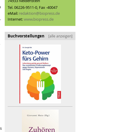
74933 Neidenstein
n
Tel. 06226-9511-0, Fax -40047
eMail:
redaktion@biopress.de
.
Internet:
www.biopress.de
Buchvorstellungen
[alle anzeigen]
b
s