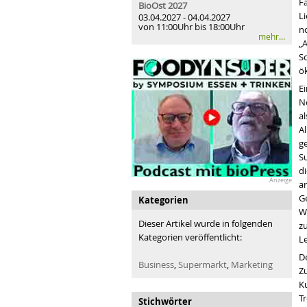
Fa
BioOst
2027
L
03.04.2027 - 04.04.2027
von 11:00Uhr bis 18:00Uhr
n
mehr...
„
S
ö
E
N
al
Al
ge
S
di
Anzeige
ar
G
Kategorien
W
Dieser Artikel wurde in folgenden
z
Kategorien veröffentlicht:
L
De
Business
,
Supermarkt
,
Marketing
Zu
K
T
Stichwörter