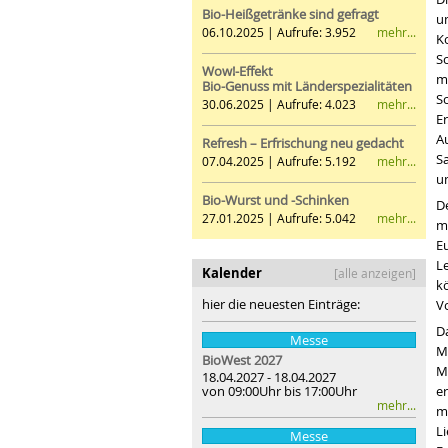
Bio-Heißgetränke sind gefragt
u
mehr...
06.10.2025 | Aufrufe: 3.952
K
Sc
Wow!-Effekt
m
Bio-Genuss mit Länderspezialitäten
S
mehr...
30.06.2025 | Aufrufe: 4.023
Er
A
Refresh – Erfrischung neu gedacht
S
mehr...
07.04.2025 | Aufrufe: 5.192
u
Bio-Wurst und -Schinken
D
mehr...
27.01.2025 | Aufrufe: 5.042
mi
E
L
Kalender
[alle anzeigen]
k
hier die neuesten Einträge:
V
Da
Messe
Mü
BioWest 2027
M
18.04.2027 - 18.04.2027
von 09:00Uhr bis 17:00Uhr
er
mehr...
mi
Li
Messe