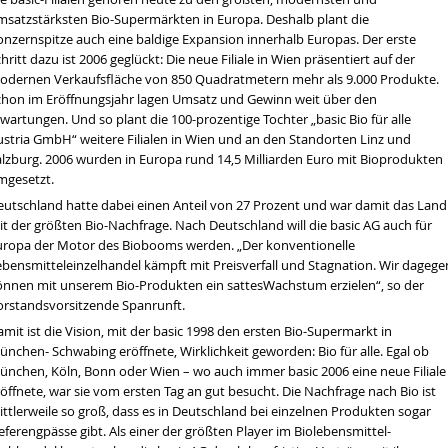
msatzstärksten Bio-Supermärkten in Europa. Deshalb plant die
onzernspitze auch eine baldige Expansion innerhalb Europas. Der erste
hritt dazu ist 2006 geglückt: Die neue Filiale in Wien präsentiert auf der
odernen Verkaufsfläche von 850 Quadratmetern mehr als 9.000 Produkte.
chon im Eröffnungsjahr lagen Umsatz und Gewinn weit über den
wartungen. Und so plant die 100-prozentige Tochter „basic Bio für alle
ustria GmbH“ weitere Filialen in Wien und an den Standorten Linz und
alzburg. 2006 wurden in Europa rund 14,5 Milliarden Euro mit Bioprodukten
mgesetzt.
eutschland hatte dabei einen Anteil von 27 Prozent und war damit das Land
t der größten Bio-Nachfrage. Nach Deutschland will die basic AG auch für
uropa der Motor des Biobooms werden. „Der konventionelle
ebensmitteleinzelhandel kämpft mit Preisverfall und Stagnation. Wir dagege
önnen mit unserem Bio-Produkten ein sattesWachstum erzielen“, so der
orstandsvorsitzende Spanrunft.
mit ist die Vision, mit der basic 1998 den ersten Bio-Supermarkt in
nchen- Schwabing eröffnete, Wirklichkeit geworden: Bio für alle. Egal ob
ünchen, Köln, Bonn oder Wien – wo auch immer basic 2006 eine neue Filiale
öffnete, war sie vom ersten Tag an gut besucht. Die Nachfrage nach Bio ist
ttlerweile so groß, dass es in Deutschland bei einzelnen Produkten sogar
eferengpässe gibt. Als einer der größten Player im Biolebensmittel-