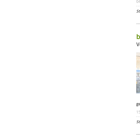
0
St
b
V
ge
1
St