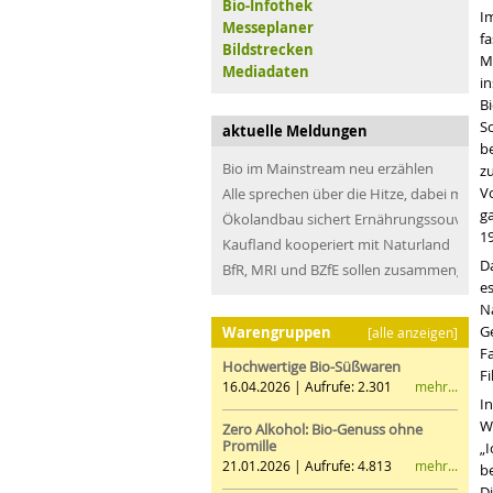
Bio-Infothek
I
Messeplaner
f
Bildstrecken
M
Mediadaten
in
B
Sc
aktuelle Meldungen
b
Bio im Mainstream neu erzählen
zu
V
Alle sprechen über die Hitze, dabei müss
g
Ökolandbau sichert Ernährungssouveräni
1
Kaufland kooperiert mit Naturland
Da
BfR, MRI und BZfE sollen zusammengefü
e
N
G
Warengruppen
[alle anzeigen]
F
Hochwertige Bio-Süßwaren
Fi
mehr...
16.04.2026 | Aufrufe: 2.301
I
W
Zero Alkohol: Bio-Genuss ohne
Promille
„I
mehr...
21.01.2026 | Aufrufe: 4.813
b
D