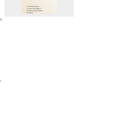
in
n
r