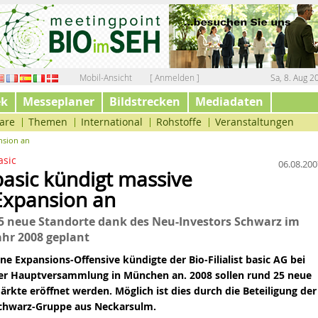
Mobil-Ansicht
[ Anmelden ]
Sa, 8. Aug 2
ek
Messeplaner
Bildstrecken
Mediadaten
are
Themen
International
Rohstoffe
Veranstaltungen
nsion an
asic
06.08.200
basic kündigt massive
Expansion an
5 neue Standorte dank des Neu-Investors Schwarz im
ahr 2008 geplant
ine Expansions-Offensive kündigte der Bio-Filialist
basic AG
bei
er Hauptversammlung in München an. 2008 sollen rund 25 neue
ärkte eröffnet werden. Möglich
ist
dies durch die Beteiligung
der
chwarz-Gruppe aus Neckarsulm.