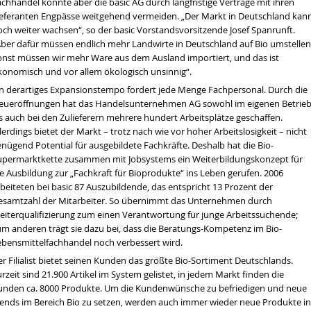
chhandel konnte aber die basic AG durch langfristige Verträge mit ihren
ieferanten Engpässe weitgehend vermeiden. „Der Markt in Deutschland kan
och weiter wachsen“, so der basic Vorstandsvorsitzende Josef Spanrunft.
Aber dafür müssen endlich mehr Landwirte in Deutschland auf Bio umstellen
onst müssen wir mehr Ware aus dem Ausland importiert, und das ist
konomisch und vor allem ökologisch unsinnig“.
in derartiges Expansionstempo fordert jede Menge Fachpersonal. Durch die
eueröffnungen hat das Handelsunternehmen AG sowohl im eigenen Betrie
s auch bei den Zulieferern mehrere hundert Arbeitsplätze geschaffen.
lerdings bietet der Markt – trotz nach wie vor hoher Arbeitslosigkeit – nicht
nügend Potential für ausgebildete Fachkräfte. Deshalb hat die Bio-
upermarktkette zusammen mit Jobsystems ein Weiterbildungskonzept für
e Ausbildung zur „Fachkraft für Bioprodukte“ ins Leben gerufen. 2006
beiteten bei basic 87 Auszubildende, das entspricht 13 Prozent der
esamtzahl der Mitarbeiter. So übernimmt das Unternehmen durch
eiterqualifizierung zum einen Verantwortung für junge Arbeitssuchende;
um anderen trägt sie dazu bei, dass die Beratungs-Kompetenz im Bio-
ebensmittelfachhandel noch verbessert wird.
r Filialist bietet seinen Kunden das größte Bio-Sortiment Deutschlands.
rzeit sind 21.900 Artikel im System gelistet, in jedem Markt finden die
unden ca. 8000 Produkte. Um die Kundenwünsche zu befriedigen und neue
rends im Bereich Bio zu setzen, werden auch immer wieder neue Produkte in