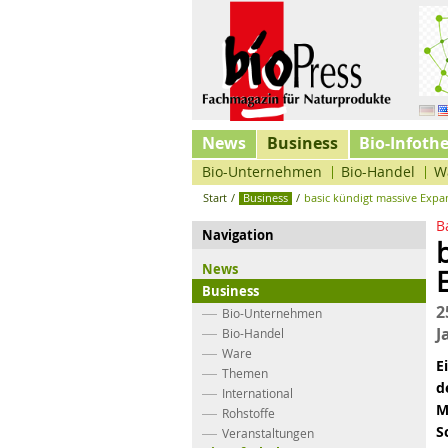
News
Business
Bio-Infoth
Bio-Unternehmen
Bio-Handel
W
Start
/
Business
/
basic kündigt massive Expa
B
Navigation
News
Business
2
Bio-Unternehmen
J
Bio-Handel
Ware
E
Themen
d
International
M
Rohstoffe
S
Veranstaltungen