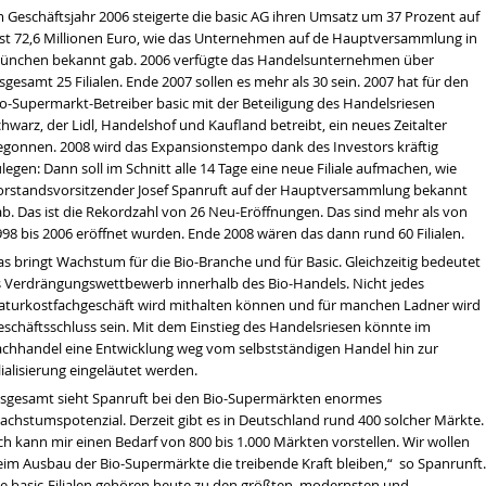
m Geschäftsjahr 2006 steigerte die basic AG ihren Umsatz um 37 Prozent auf
ast 72,6 Millionen Euro, wie das Unternehmen auf de Hauptversammlung in
ünchen bekannt gab. 2006 verfügte das Handelsunternehmen über
sgesamt 25 Filialen. Ende 2007 sollen es mehr als 30 sein. 2007 hat für den
io-Supermarkt-Betreiber basic mit der Beteiligung des Handelsriesen
hwarz, der Lidl, Handelshof und Kaufland betreibt, ein neues Zeitalter
egonnen. 2008 wird das Expansionstempo dank des Investors kräftig
legen: Dann soll im Schnitt alle 14 Tage eine neue Filiale aufmachen, wie
orstandsvorsitzender Josef Spanruft auf der Hauptversammlung bekannt
en wir über die Dürre sprechen
ab. Das ist die Rekordzahl von 26 Neu-Eröffnungen. Das sind mehr als von
tät
998 bis 2006 eröffnet wurden. Ende 2008 wären das dann rund 60 Filialen.
s bringt Wachstum für die Bio-Branche und für Basic. Gleichzeitig bedeutet
hrt werden
s Verdrängungswettbewerb innerhalb des Bio-Handels. Nicht jedes
aturkostfachgeschäft wird mithalten können und für manchen Ladner wird
eschäftsschluss sein. Mit dem Einstieg des Handelsriesen könnte im
achhandel eine Entwicklung weg vom selbstständigen Handel hin zur
lialisierung eingeläutet werden.
nsgesamt sieht Spanruft bei den Bio-Supermärkten enormes
achstumspotenzial. Derzeit gibt es in Deutschland rund 400 solcher Märkte.
ch kann mir einen Bedarf von 800 bis 1.000 Märkten vorstellen. Wir wollen
eim Ausbau der Bio-Supermärkte die treibende Kraft bleiben,“ so Spanrunft.
ie basic-Filialen gehören heute zu den größten, modernsten und