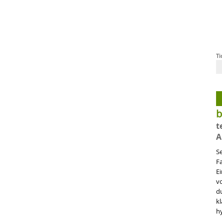
Ti
b
t
A
Se
F
Ei
v
du
k
h