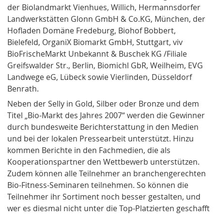
der
Biolandmarkt Vienhues
, Willich,
Hermannsdorfer
Landwerkstätten Glonn
GmbH & Co.KG, München, der
Hofladen
Domäne Fredeburg
, Biohof
Bobbert
,
Bielefeld,
OrganiX Biomarkt
GmbH, Stuttgart,
viv
BioFrischeMarkt
Unbekannt & Buschek KG /Filiale
Greifswalder Str., Berlin,
Biomichl
GbR, Weilheim,
EVG
Landwege
eG, Lübeck sowie
Vierlinden
, Düsseldorf
Benrath.
Neben der Selly in Gold, Silber oder Bronze und dem
Titel „Bio-Markt des Jahres 2007“ werden die Gewinner
durch bundesweite Berichterstattung in den Medien
und bei der lokalen Pressearbeit unterstützt. Hinzu
kommen Berichte in den Fachmedien, die als
Kooperationspartner den Wettbewerb unterstützen.
Zudem können alle Teilnehmer an branchengerechten
Bio-Fitness-Seminaren teilnehmen. So können die
Teilnehmer ihr Sortiment noch besser gestalten, und
wer es diesmal nicht unter die Top-Platzierten geschafft