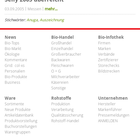
mehr...
03.09.2005
Messen
Stichwörter:
Anuga
,
Auszeichnung
News
Bio-Handel
Bio-Infothek
Bio-Tops
Großhandel
Firmen
Bio-Markt
Einzelhandel
Marken
Ökologie
Großverbraucher
Verbände
Kommentare
Backwaren
Zertifizierer
Grid:
col-xs
Fleischwaren
Storechecks
Personalien
O + G
Bildstrecken
Bio-Produkte
Milchverarbeiter
Business
Käsereien
Sonstige
Ware
Rohstoffe
Unternehmen
Sortimente
Produktion
Hersteller
Neue Produkte
Verarbeitung
Markenführer
Artikeldatenbank
Qualitätssicherung
Pressemeldungen
Produktvorstellung
Rohstoff-Handel
ANMELDEN
Buchvorstellungen
Warengruppen