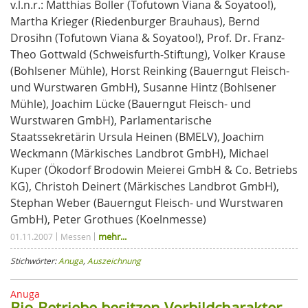
v.l.n.r.: Matthias Boller (Tofutown Viana & Soyatoo!),
Martha Krieger (Riedenburger Brauhaus), Bernd
Drosihn (Tofutown Viana & Soyatoo!), Prof. Dr. Franz-
Theo Gottwald (Schweisfurth-Stiftung), Volker Krause
(Bohlsener Mühle), Horst Reinking (Bauerngut Fleisch-
und Wurstwaren GmbH), Susanne Hintz (Bohlsener
Mühle), Joachim Lücke (Bauerngut Fleisch- und
Wurstwaren GmbH), Parlamentarische
Staatssekretärin Ursula Heinen (BMELV), Joachim
Weckmann (Märkisches Landbrot GmbH), Michael
Kuper (Ökodorf Brodowin Meierei GmbH & Co. Betriebs
KG), Christoh Deinert (Märkisches Landbrot GmbH),
Stephan Weber (Bauerngut Fleisch- und Wurstwaren
GmbH), Peter Grothues (Koelnmesse)
mehr...
01.11.2007
Messen
Stichwörter:
Anuga
,
Auszeichnung
Anuga
Bio-Betriebe besitzen Vorbildcharakter