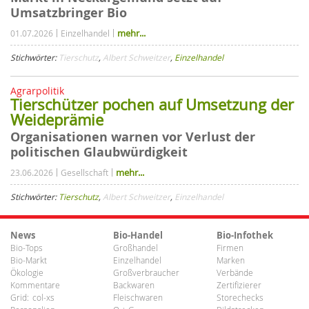
Umsatzbringer Bio
mehr...
01.07.2026
Einzelhandel
Stichwörter:
Tierschutz
,
Albert Schweitzer
,
Einzelhandel
Agrarpolitik
Tierschützer pochen auf Umsetzung der
Weideprämie
Organisationen warnen vor Verlust der
politischen Glaubwürdigkeit
mehr...
23.06.2026
Gesellschaft
Stichwörter:
Tierschutz
,
Albert Schweitzer
,
Einzelhandel
News
Bio-Handel
Bio-Infothek
Bio-Tops
Großhandel
Firmen
Bio-Markt
Einzelhandel
Marken
Ökologie
Großverbraucher
Verbände
Kommentare
Backwaren
Zertifizierer
Grid:
col-xs
Fleischwaren
Storechecks