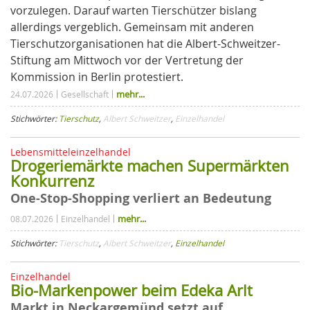
vorzulegen. Darauf warten Tierschützer bislang
allerdings vergeblich. Gemeinsam mit anderen
Tierschutzorganisationen hat die Albert-Schweitzer-
Stiftung am Mittwoch vor der Vertretung der
Kommission in Berlin protestiert.
mehr...
24.07.2026
Gesellschaft
Stichwörter:
Tierschutz
,
Albert Schweitzer
,
Einzelhandel
Lebensmitteleinzelhandel
Drogeriemärkte machen Supermärkten
Konkurrenz
One-Stop-Shopping verliert an Bedeutung
mehr...
08.07.2026
Einzelhandel
Stichwörter:
Tierschutz
,
Albert Schweitzer
,
Einzelhandel
Einzelhandel
Bio-Markenpower beim Edeka Arlt
Markt in Neckargemünd setzt auf