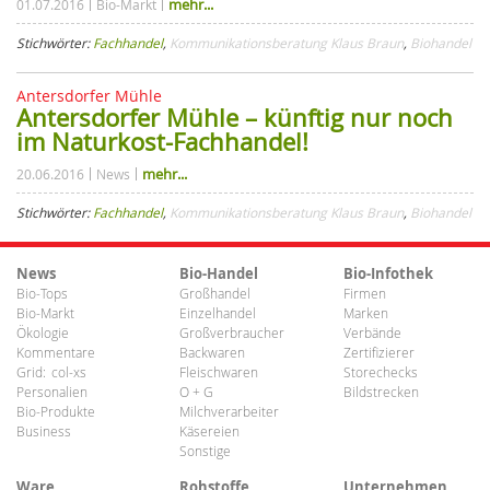
mehr...
01.07.2016
Bio-Markt
Stichwörter:
Fachhandel
,
Kommunikationsberatung Klaus Braun
,
Biohandel
Antersdorfer Mühle
Antersdorfer Mühle – künftig nur noch
im Naturkost-Fachhandel!
mehr...
20.06.2016
News
Stichwörter:
Fachhandel
,
Kommunikationsberatung Klaus Braun
,
Biohandel
News
Bio-Handel
Bio-Infothek
Bio-Tops
Großhandel
Firmen
Bio-Markt
Einzelhandel
Marken
Ökologie
Großverbraucher
Verbände
Kommentare
Backwaren
Zertifizierer
Grid:
col-xs
Fleischwaren
Storechecks
Personalien
O + G
Bildstrecken
Bio-Produkte
Milchverarbeiter
Business
Käsereien
Sonstige
Ware
Rohstoffe
Unternehmen