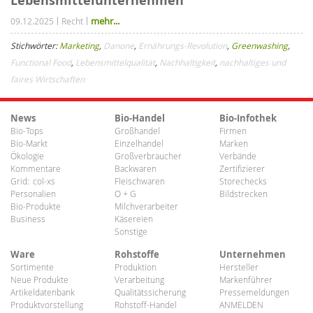
Lebensmittelunternehmen
mehr...
09.12.2025
Recht
Stichwörter:
Marketing
,
Danone
,
Ernährungs-Revolution
,
Greenwashing
,
Functional Food
,
Lebensmittelqualität
,
Nachhaltigkeit
,
nachhaltiges und
faires Wirtschaften
News
Bio-Handel
Bio-Infothek
Bio-Tops
Großhandel
Firmen
Bio-Markt
Einzelhandel
Marken
Ökologie
Großverbraucher
Verbände
Kommentare
Backwaren
Zertifizierer
Grid:
col-xs
Fleischwaren
Storechecks
Personalien
O + G
Bildstrecken
Bio-Produkte
Milchverarbeiter
Business
Käsereien
Sonstige
Ware
Rohstoffe
Unternehmen
Sortimente
Produktion
Hersteller
Neue Produkte
Verarbeitung
Markenführer
Artikeldatenbank
Qualitätssicherung
Pressemeldungen
Produktvorstellung
Rohstoff-Handel
ANMELDEN