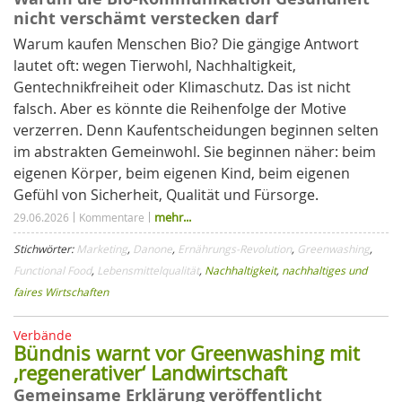
nicht verschämt verstecken darf
Warum kaufen Menschen Bio? Die gängige Antwort
lautet oft: wegen Tierwohl, Nachhaltigkeit,
Gentechnikfreiheit oder Klimaschutz. Das ist nicht
falsch. Aber es könnte die Reihenfolge der Motive
verzerren. Denn Kaufentscheidungen beginnen selten
im abstrakten Gemeinwohl. Sie beginnen näher: beim
eigenen Körper, beim eigenen Kind, beim eigenen
Gefühl von Sicherheit, Qualität und Fürsorge.
mehr...
29.06.2026
Kommentare
Stichwörter:
Marketing
,
Danone
,
Ernährungs-Revolution
,
Greenwashing
,
Functional Food
,
Lebensmittelqualität
,
Nachhaltigkeit
,
nachhaltiges und
faires Wirtschaften
Verbände
Bündnis warnt vor Greenwashing mit
‚regenerativer‘ Landwirtschaft
Gemeinsame Erklärung veröffentlicht