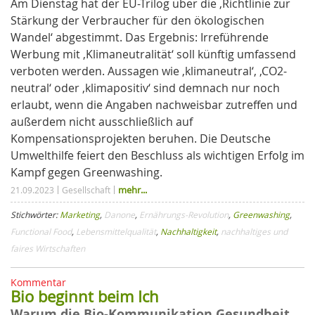
Am Dienstag hat der EU-Trilog über die ‚Richtlinie zur
Stärkung der Verbraucher für den ökologischen
Wandel‘ abgestimmt. Das Ergebnis: Irreführende
Werbung mit ‚Klimaneutralität‘ soll künftig umfassend
verboten werden. Aussagen wie ‚klimaneutral‘, ‚CO2-
neutral‘ oder ‚klimapositiv‘ sind demnach nur noch
erlaubt, wenn die Angaben nachweisbar zutreffen und
außerdem nicht ausschließlich auf
Kompensationsprojekten beruhen. Die Deutsche
Umwelthilfe feiert den Beschluss als wichtigen Erfolg im
Kampf gegen Greenwashing.
mehr...
21.09.2023
Gesellschaft
Stichwörter:
Marketing
,
Danone
,
Ernährungs-Revolution
,
Greenwashing
,
Functional Food
,
Lebensmittelqualität
,
Nachhaltigkeit
,
nachhaltiges und
faires Wirtschaften
Kommentar
Bio beginnt beim Ich
Warum die Bio-Kommunikation Gesundheit