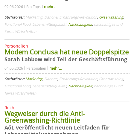
mehr...
02.06.2026
Bio-Tops
Stichwörter:
Marketing
,
Danone
,
Ernährungs-Revolution
,
Greenwashing
,
Functional Food
,
Lebensmittelqualität
,
Nachhaltigkeit
,
nachhaltiges und
faires Wirtschaften
Personalien
Modem Conclusa hat neue Doppelspitze
Sarah Labbow wird Teil der Geschäftsführung
mehr...
04.05.2026
Personalien
Stichwörter:
Marketing
,
Danone
,
Ernährungs-Revolution
,
Greenwashing
,
Functional Food
,
Lebensmittelqualität
,
Nachhaltigkeit
,
nachhaltiges und
faires Wirtschaften
Recht
Wegweiser durch die Anti-
Greenwashing-Richtlinie
AöL veröffentlicht neuen Leitfaden für