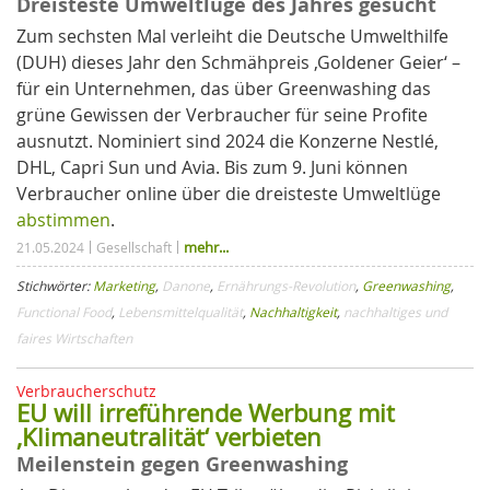
Dreisteste Umweltlüge des Jahres gesucht
Zum sechsten Mal verleiht die Deutsche Umwelthilfe
(DUH) dieses Jahr den Schmähpreis ‚Goldener Geier‘ –
für ein Unternehmen, das über Greenwashing das
grüne Gewissen der Verbraucher für seine Profite
ausnutzt. Nominiert sind 2024 die Konzerne Nestlé,
DHL, Capri Sun und Avia. Bis zum 9. Juni können
Verbraucher online über die dreisteste Umweltlüge
abstimmen
.
mehr...
21.05.2024
Gesellschaft
Stichwörter:
Marketing
,
Danone
,
Ernährungs-Revolution
,
Greenwashing
,
Functional Food
,
Lebensmittelqualität
,
Nachhaltigkeit
,
nachhaltiges und
faires Wirtschaften
Verbraucherschutz
EU will irreführende Werbung mit
‚Klimaneutralität‘ verbieten
Meilenstein gegen Greenwashing