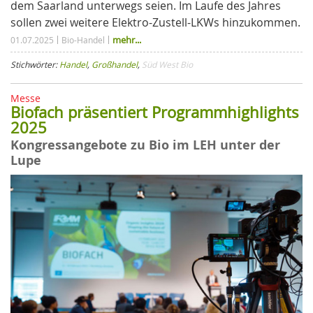
dem Saarland unterwegs seien. Im Laufe des Jahres
sollen zwei weitere Elektro-Zustell-LKWs hinzukommen.
mehr...
01.07.2025
Bio-Handel
Stichwörter:
Handel
,
Großhandel
,
Süd West Bio
Messe
Biofach präsentiert Programmhighlights
2025
Kongressangebote zu Bio im LEH unter der
Lupe