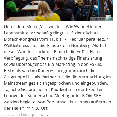
© NuernbergMesse
Unter dem Motto ‚Yes, we do! – Wie Wandel in der
Lebensmittelwirtschaft gelingt‘ läuft der nächste
Biofach-Kongress vom 11. bis 14. Februar parallel zur
Weltleitmesse für Bio-Produkte in Nürnberg. Als Teil
dieses Wandels rückt die Biofach die Außer-Haus-
Verpflegung, das Thema nachhaltige Finanzierung
sowie überzeugendes Bio-Marketing in den Fokus.
Erstmals wird im Kongressprogramm auch die
Zielgruppe LEH als Partner für die Bio-Vermarktung im
Mainstream gezielt angesprochen und eingebunden.
Tägliche Gespräche mit Kaufleuten in der Experten
Lounge der Sonderschau Meetingpoint BIOimSEH
werden begleitet von Podiumsdiskussionen außerhalb
der Hallen im NCC Ost.
mehr...
29.01.2025
Bio-Tops