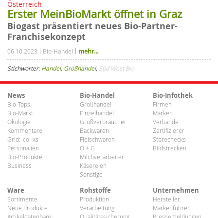
Österreich
Erster MeinBioMarkt öffnet in Graz
Biogast präsentiert neues Bio-Partner-
Franchisekonzept
mehr...
06.10.2023
Bio-Handel
Stichwörter:
Handel
,
Großhandel
,
Süd West Bio
News
Bio-Handel
Bio-Infothek
Bio-Tops
Großhandel
Firmen
Bio-Markt
Einzelhandel
Marken
Ökologie
Großverbraucher
Verbände
Kommentare
Backwaren
Zertifizierer
Grid:
col-xs
Fleischwaren
Storechecks
Personalien
O + G
Bildstrecken
Bio-Produkte
Milchverarbeiter
Business
Käsereien
Sonstige
Ware
Rohstoffe
Unternehmen
Sortimente
Produktion
Hersteller
Neue Produkte
Verarbeitung
Markenführer
Artikeldatenbank
Qualitätssicherung
Pressemeldungen