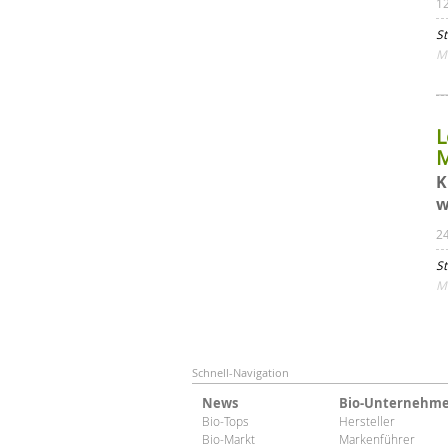
1
St
Mi
L
M
K
w
2
St
Mi
Schnell-Navigation
News
Bio-Unternehm
Bio-Tops
Hersteller
Bio-Markt
Markenführer