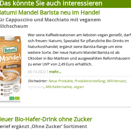
Das könnte Sie auch interessieren
atumi Mandel Barista neu im Handel
ür Cappuccino und Macchiato mit veganem
ilchschaum
Wer seine Kaffeekreationen am liebsten vegan genießt, darf
sich freuen: Natumi, Spezialist für pflanzliche Bio-Drinks im
Naturkosthandel, ergänzt seine Barista-Range um eine
weitere Sorte. Der neue Natumi Mandel Barista ist ab
Oktober in Bio-Märkten und ausgewählten Reformhäusern
zu einer UVP von 2,49 Euro erhältlich.
mehr...
06.10.2022
Stichwörter:
Neue Produkte
,
Produktvorstellung
,
Milchersatz
,
mymuesli
,
Milchalternative
,
vegan
euer Bio-Hafer-Drink ohne Zucker
erief ergänzt ‚Ohne Zucker‘ Sortiment