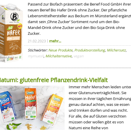
Passend zur Biofach präsentiert die Berief Food GmbH ihre
neuen Berief Bio Hafer Drink ohne Zucker. Der pflanzliche
Lebensmittelhersteller aus Beckum im Münsterland ergänz
damit sein ‚Ohne Zucker‘ Sortiment rund um den Bio-
Mandel-Drink ohne Zucker und den Bio-Soja-Drink ohne
Zucker.
mehr...
21.02.2023
Stichwörter:
Neue Produkte
,
Produktvorstellung
,
Milchersatz
,
mymuesli
,
Milchalternative
,
vegan
Berief Food
mbH
atumi: glutenfreie Pflanzendrink-Vielfalt
Immer mehr Menschen leiden unte
einer Glutenunverträglichkeit. Sie
müssen in ihrer täglichen Ernährun
genau darauf achten, was sie essen
und trinken dürfen und was nicht.
Für alle, die auf Gluten verzichten
müssen oder wollen gibt es von
Natumi eine Reihe von