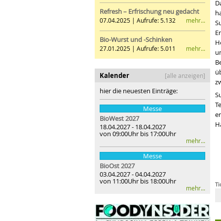
D
Refresh – Erfrischung neu gedacht
h
mehr...
07.04.2025 | Aufrufe: 5.132
S
E
Bio-Wurst und -Schinken
H
mehr...
27.01.2025 | Aufrufe: 5.011
u
Be
üb
Kalender
[alle anzeigen]
z
hier die neuesten Einträge:
Su
T
Messe
e
BioWest 2027
H
18.04.2027 - 18.04.2027
von 09:00Uhr bis 17:00Uhr
mehr...
Messe
BioOst
2027
03.04.2027 - 04.04.2027
von 11:00Uhr bis 18:00Uhr
Ti
mehr...