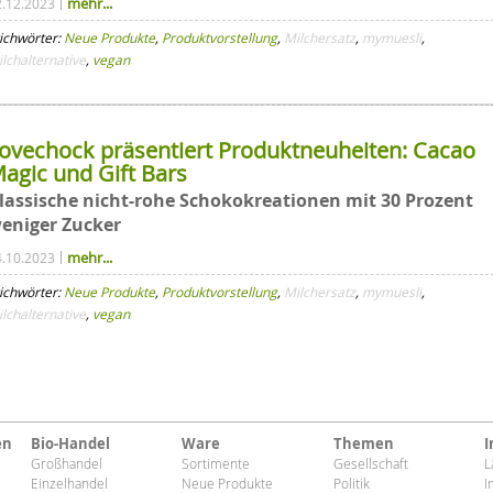
mehr...
2.12.2023
ichwörter:
Neue Produkte
,
Produktvorstellung
,
Milchersatz
,
mymuesli
,
lchalternative
,
vegan
ovechock präsentiert Produktneuheiten: Cacao
agic und Gift Bars
lassische nicht-rohe Schokokreationen mit 30 Prozent
eniger Zucker
mehr...
4.10.2023
ichwörter:
Neue Produkte
,
Produktvorstellung
,
Milchersatz
,
mymuesli
,
lchalternative
,
vegan
en
Bio-Handel
Ware
Themen
I
Großhandel
Sortimente
Gesellschaft
L
Einzelhandel
Neue Produkte
Politik
I