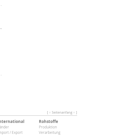
[ ↑ Seitenanfang ↑ ]
nternational
Rohstoffe
änder
Produktion
mport / Export
Verarbeitung