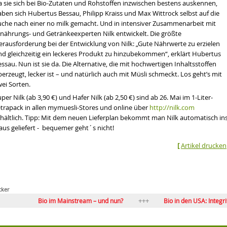
a sie sich bei Bio-Zutaten und Rohstoffen inzwischen bestens auskennen,
aben sich Hubertus Bessau, Philipp Kraiss und Max Wittrock selbst auf die
uche nach einer no milk gemacht. Und in intensiver Zusammenarbeit mit
rnährungs- und Getränkeexperten Nilk entwickelt. Die größte
erausforderung bei der Entwicklung von Nilk: „Gute Nährwerte zu erzielen
nd gleichzeitig ein leckeres Produkt zu hinzubekommen“, erklärt Hubertus
ssau. Nun ist sie da. Die Alternative, die mit hochwertigen Inhaltsstoffen
erzeugt, lecker ist – und natürlich auch mit Müsli schmeckt. Los geht’s mit
wei Sorten.
per Nilk (ab 3,90 €) und Hafer Nilk (ab 2,50 €) sind ab 26. Mai im 1-Liter-
etrapack in allen mymuesli-Stores und online über
http://nilk.com
rhältlich. Tipp: Mit dem neuen Lieferplan bekommt man Nilk automatisch in
aus geliefert - bequemer geht´s nicht!
[
Artikel drucken
cker
Bio im Mainstream – und nun?
Bio in den USA: Integrität bewah
Flagge zeigen: BIOFACH-Sonderfläche Meetingpoint BIOimSEH