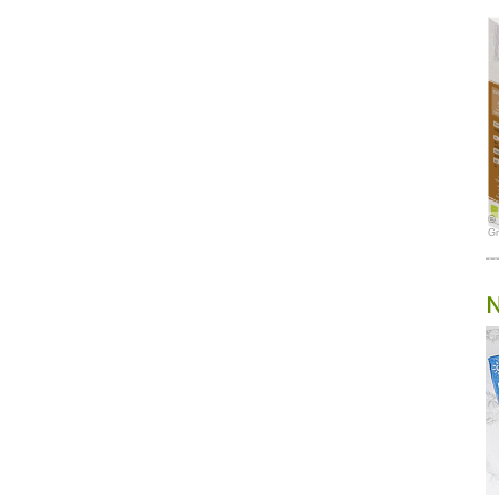
© 
G
N