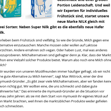
Portion Leidenschaft. Und weil
tät
wir Experten für individuelles
Frühstück sind, startet unsere
hrt werden
neue Marke NILK gleich mit
tände in Bio-Lebensmitteln
wei Sorten: Neben Super Nilk gibt es die ebenfalls neue Hafer
ationale NGT-Koexistenzregeln
ilk.
rlieben beim Frühstück sind vielfältig. So wie die Gründe, Milch gegen eine
lternative einzutauschen: Manche müssen oder wollen auf Laktose
erzichten. Andere ernähren sich vegan. Oder haben Lust, mal was anderes
szuprobieren. Milchalternativen sind gefragter denn je. Klar, dass der Markt
chon eine Vielzahl solcher Produkte bietet. Warum also noch eine Milch ohn
ilch?
Wir wurden von unseren Müslifreunden immer häufiger gefragt, ob wir nicht
ne gute Alternative zu Milch kennen“, sagt Max Wittrock, einer der drei
muesli-Gründer. „Es gibt zwar viele Milchalternativen, aber wir fanden kein
von richtig gut. Wir wollten eine, die uns schmeckt und dabei gute
ährwerte hat.“ Das erinnerte die mymuesli-Gründer an die Situation vor
nau zehn Jahren: als sie mit dem Start von mymuesli ihr eigenes Müsli auf
en Markt brachten, weil ihnen die marktüblichen Produkte weder gefielen
och schmeckten.