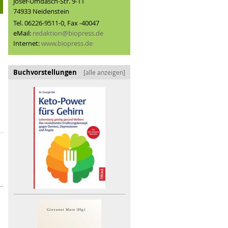
Josef-Umdasch-Str. 9-11
74933 Neidenstein
Tel. 06226-9511-0, Fax -40047
eMail:
redaktion@biopress.de
Internet:
www.biopress.de
Buchvorstellungen
[alle anzeigen]