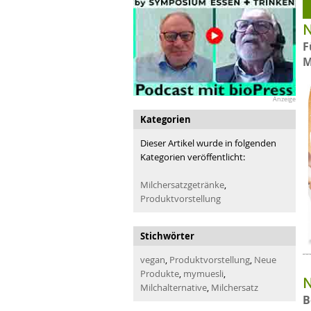
N
F
M
Anzeige
Kategorien
Dieser Artikel wurde in folgenden
Kategorien veröffentlicht:
Milchersatzgetränke
,
Produktvorstellung
Stichwörter
vegan
,
Produktvorstellung
,
Neue
Produkte
,
mymuesli
,
N
Milchalternative
,
Milchersatz
B