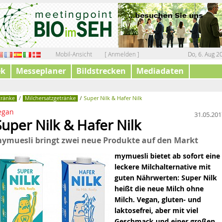
Mobil-Ansicht
[ Anmelden ]
Do, 6. Aug 2
ek
Messeplaner
Bildstrecken
Mediadaten
tränke
/
Milchersatzgetränke
/
Super Nilk & Hafer Nilk
egan
31.05.201
Super Nilk & Hafer Nilk
ymuesli bringt zwei neue Produkte auf den Markt
mymuesli bietet ab sofort eine
leckere Milchalternative mit
guten Nährwerten: Super Nilk
heißt die neue Milch ohne
Milch. Vegan, gluten- und
laktosefrei, aber mit viel
Geschmack und einer großen