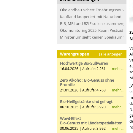
Ökolandbau sichert Ernährungssouveräni
Kaufland kooperiert mit Naturland
BfR, MRI und BZfE sollen zusammengefü
Ökomonitoring 2025: Kaum Pestizidrücks
z
Ministerium sieht keinen Spielraum für n
N
Vo
Warengruppen
A
[alle anzeigen]
v
Hochwertige Bio-Süßwaren
au
mehr...
16.04.2026 | Aufrufe: 2.261
s
M
Zero Alkohol: Bio-Genuss ohne
Promille
„
mehr...
21.01.2026 | Aufrufe: 4.768
ei
my
Bio-Heißgetränke sind gefragt
da
mehr...
06.10.2025 | Aufrufe: 3.920
N
ge
Wow!-Effekt
d
Bio-Genuss mit Länderspezialitäten
n
mehr...
30.06.2025 | Aufrufe: 3.992