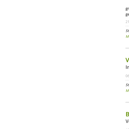
gr
g
2
St
Mi
V
I
0
St
Mi
B
V