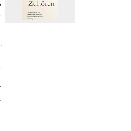
n
t
r
g