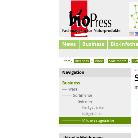
News
Business
Bio-Infoth
Start
/
Business
/
Ware
/
Sortimente
/
Ge
v
Navigation
Business
m
Ware
Sortimente
Getränke
Heißgetränke
Kaltgetränke
Milchersatzgetränke
aktuelle Meldungen