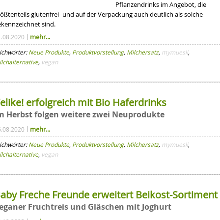
Pflanzendrinks im Angebot, die
ößtenteils glutenfrei- und auf der Verpackung auch deutlich als solche
ekennzeichnet sind.
mehr...
1.08.2020
ichwörter:
Neue Produkte
,
Produktvorstellung
,
Milchersatz
,
mymuesli
,
lchalternative
,
vegan
elike! erfolgreich mit Bio Haferdrinks
m Herbst folgen weitere zwei Neuprodukte
mehr...
6.08.2020
ichwörter:
Neue Produkte
,
Produktvorstellung
,
Milchersatz
,
mymuesli
,
lchalternative
,
vegan
aby Freche Freunde erweitert Beikost-Sortiment
eganer Fruchtreis und Gläschen mit Joghurt