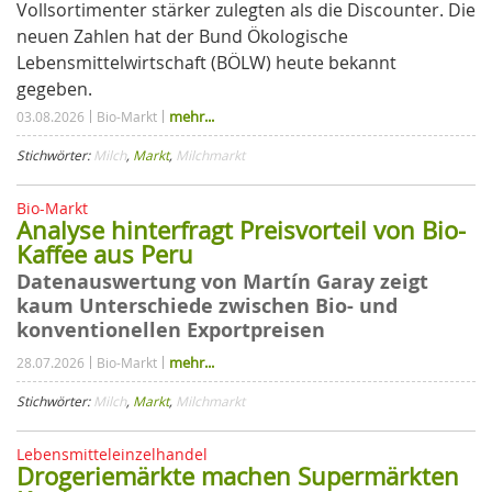
Vollsortimenter stärker zulegten als die Discounter. Die
neuen Zahlen hat der Bund Ökologische
Lebensmittelwirtschaft (BÖLW) heute bekannt
gegeben.
mehr...
03.08.2026
Bio-Markt
Stichwörter:
Milch
,
Markt
,
Milchmarkt
Bio-Markt
Analyse hinterfragt Preisvorteil von Bio-
Kaffee aus Peru
Datenauswertung von Martín Garay zeigt
kaum Unterschiede zwischen Bio- und
konventionellen Exportpreisen
mehr...
28.07.2026
Bio-Markt
Stichwörter:
Milch
,
Markt
,
Milchmarkt
Lebensmitteleinzelhandel
Drogeriemärkte machen Supermärkten