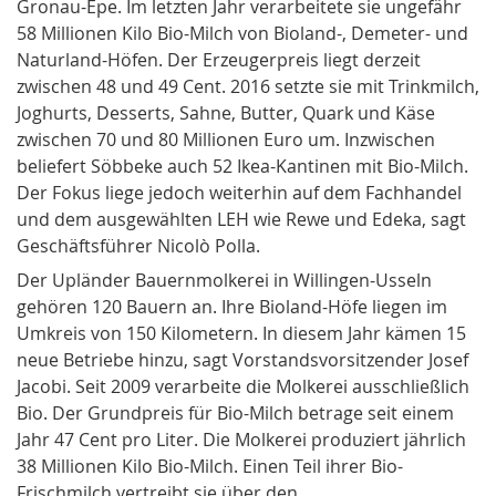
Gronau-Epe. Im letzten Jahr verarbeitete sie ungefähr
58 Millionen Kilo Bio-Milch von Bioland-, Demeter- und
Naturland-Höfen. Der Erzeugerpreis liegt derzeit
zwischen 48 und 49 Cent. 2016 setzte sie mit Trinkmilch,
Joghurts, Desserts, Sahne, Butter, Quark und Käse
zwischen 70 und 80 Millionen Euro um. Inzwischen
beliefert Söbbeke auch 52 Ikea-Kantinen mit Bio-Milch.
Der Fokus liege jedoch weiterhin auf dem Fachhandel
und dem ausgewählten LEH wie Rewe und Edeka, sagt
Geschäftsführer Nicolò Polla.
Der Upländer Bauernmolkerei in Willingen-Usseln
gehören 120 Bauern an. Ihre Bioland-Höfe liegen im
Umkreis von 150 Kilometern. In diesem Jahr kämen 15
neue Betriebe hinzu, sagt Vorstandsvorsitzender Josef
Jacobi. Seit 2009 verarbeite die Molkerei ausschließlich
Bio. Der Grundpreis für Bio-Milch betrage seit einem
Jahr 47 Cent pro Liter. Die Molkerei produziert jährlich
38 Millionen Kilo Bio-Milch. Einen Teil ihrer Bio-
Frischmilch vertreibt sie über den