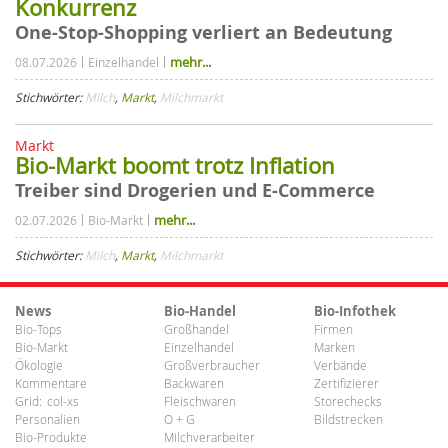
Konkurrenz
One-Stop-Shopping verliert an Bedeutung
mehr...
08.07.2026
Einzelhandel
Stichwörter:
Milch
,
Markt
,
Milchmarkt
Markt
Bio-Markt boomt trotz Inflation
Treiber sind Drogerien und E-Commerce
mehr...
02.07.2026
Bio-Markt
Stichwörter:
Milch
,
Markt
,
Milchmarkt
News
Bio-Handel
Bio-Infothek
Bio-Tops
Großhandel
Firmen
Bio-Markt
Einzelhandel
Marken
Ökologie
Großverbraucher
Verbände
Kommentare
Backwaren
Zertifizierer
Grid:
col-xs
Fleischwaren
Storechecks
Personalien
O + G
Bildstrecken
Bio-Produkte
Milchverarbeiter