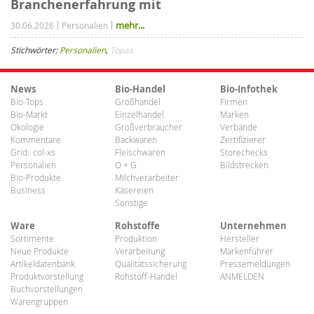
Branchenerfahrung mit
mehr...
30.06.2026
Personalien
Stichwörter:
Personalien
,
Topas
News
Bio-Handel
Bio-Infothek
Bio-Tops
Großhandel
Firmen
Bio-Markt
Einzelhandel
Marken
Ökologie
Großverbraucher
Verbände
Kommentare
Backwaren
Zertifizierer
Grid:
col-xs
Fleischwaren
Storechecks
Personalien
O + G
Bildstrecken
Bio-Produkte
Milchverarbeiter
Business
Käsereien
Sonstige
Ware
Rohstoffe
Unternehmen
Sortimente
Produktion
Hersteller
Neue Produkte
Verarbeitung
Markenführer
Artikeldatenbank
Qualitätssicherung
Pressemeldungen
Produktvorstellung
Rohstoff-Handel
ANMELDEN
Buchvorstellungen
Warengruppen