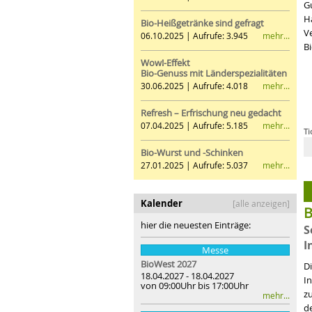
G
Ha
Bio-Heißgetränke sind gefragt
V
mehr...
06.10.2025 | Aufrufe: 3.945
B
Wow!-Effekt
Bio-Genuss mit Länderspezialitäten
mehr...
30.06.2025 | Aufrufe: 4.018
Refresh – Erfrischung neu gedacht
mehr...
07.04.2025 | Aufrufe: 5.185
Ti
Bio-Wurst und -Schinken
mehr...
27.01.2025 | Aufrufe: 5.037
Kalender
[alle anzeigen]
B
hier die neuesten Einträge:
S
I
Messe
BioWest 2027
Di
18.04.2027 - 18.04.2027
I
von 09:00Uhr bis 17:00Uhr
z
mehr...
d