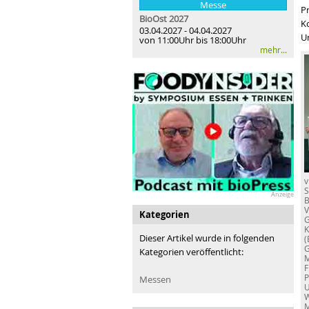
Messe
Pr
BioOst
2027
K
03.04.2027 - 04.04.2027
U
von 11:00Uhr bis 18:00Uhr
mehr...
v
S
Anzeige
B
V
Kategorien
G
K
Dieser Artikel wurde in folgenden
(
G
Kategorien veröffentlicht:
M
F
P
Messen
U
W
M