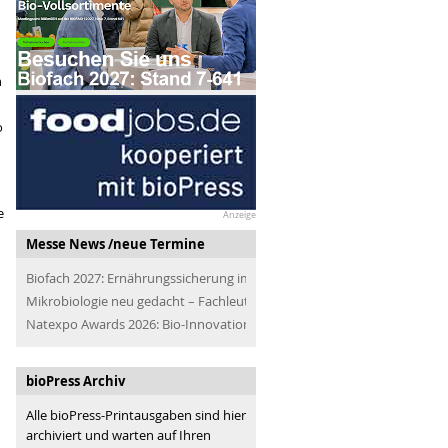
h
o
e
Anzeige
Messe News /neue Termine
Biofach 2027: Ernährungssicherung im Blick
Mikrobiologie neu gedacht – Fachleute der Branche treffen
Natexpo Awards 2026: Bio-Innovationen für alle
bioPress Archiv
Alle bioPress-Printausgaben sind hier
archiviert und warten auf Ihren