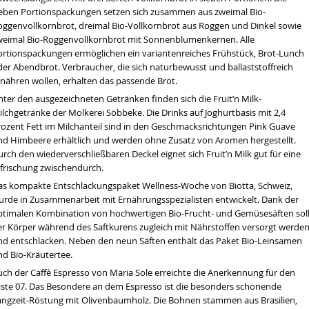
ieben Portionspackungen setzen sich zusammen aus zweimal Bio-
oggenvollkornbrot, dreimal Bio-Vollkornbrot aus Roggen und Dinkel sowie
weimal Bio-Roggenvollkornbrot mit Sonnenblumenkernen. Alle
ortionspackungen ermöglichen ein variantenreiches Frühstück, Brot-Lunch
der Abendbrot. Verbraucher, die sich naturbewusst und ballaststoffreich
rnähren wollen, erhalten das passende Brot.
nter den ausgezeichneten Getränken finden sich die Fruit’n Milk-
lchgetränke der Molkerei Söbbeke. Die Drinks auf Joghurtbasis mit 2,4
rozent Fett im Milchanteil sind in den Geschmacksrichtungen Pink Guave
nd Himbeere erhältlich und werden ohne Zusatz von Aromen hergestellt.
rch den wiederverschließbaren Deckel eignet sich Fruit’n Milk gut für eine
rfrischung zwischendurch.
as kompakte Entschlackungspaket Wellness-Woche von Biotta, Schweiz,
urde in Zusammenarbeit mit Ernährungsspezialisten entwickelt. Dank der
ptimalen Kombination von hochwertigen Bio-Frucht- und Gemüsesäften sol
er Körper während des Saftkurens zugleich mit Nährstoffen versorgt werde
nd entschlacken. Neben den neun Säften enthält das Paket Bio-Leinsamen
nd Bio-Kräutertee.
uch der Caffè Espresso von Maria Sole erreichte die Anerkennung für den
aste 07. Das Besondere an dem Espresso ist die besonders schonende
angzeit-Röstung mit Olivenbaumholz. Die Bohnen stammen aus Brasilien,