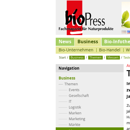
News
Business
Bio-Infoth
Bio-Unternehmen
Bio-Handel
W
Start
/
Business
/
Themen
/
Messen
/
Tast
A
Navigation
Business
I
Themen
z
Events
Gesellschaft
J
IT
Z
Logistik
Ja
Marken
H
Marketing
m
Märkte
ar