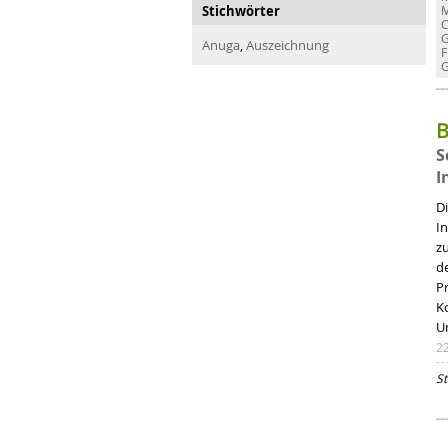
Stichwörter
M
C
G
Anuga
,
Auszeichnung
F
G
B
S
I
Di
I
z
d
Pr
K
U
2
St