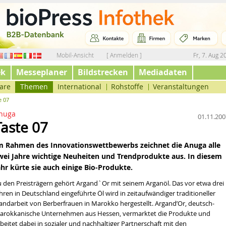
Mobil-Ansicht
[ Anmelden ]
Fr, 7. Aug 2
ek
Messeplaner
Bildstrecken
Mediadaten
are
Themen
International
Rohstoffe
Veranstaltungen
e 07
nuga
01.11.200
Taste 07
m Rahmen des Innovationswettbewerbs zeichnet die Anuga alle
wei Jahre wichtige Neuheiten und Trendprodukte aus. In diesem
ahr kürte sie auch einige Bio-Produkte.
u den Preisträgern gehört Argand`Or mit seinem Arganöl. Das vor etwa drei
hren in Deutschland eingeführte Öl wird in zeitaufwändiger traditioneller
andarbeit von Berberfrauen in Marokko hergestellt. Argand’Or, deutsch-
arokkanische Unternehmen aus Hessen, vermarktet die Produkte und
beitet dabei in sozialer und nachhaltiger Partnerschaft mit den