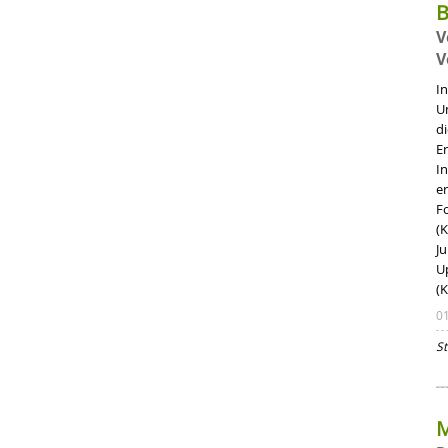
B
V
V
I
U
di
E
I
e
F
(
J
U
(
0
St
M