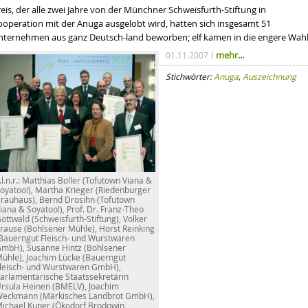
eis, der alle zwei Jahre von der Münchner Schweisfurth-Stiftung in
ooperation mit der Anuga ausgelobt wird, hatten sich insgesamt 51
nternehmen aus ganz Deutsch-land beworben; elf kamen in
die
engere
Wah
mehr...
01.11.2007
Stichwörter:
Anuga
,
Auszeichnung
.l.n.r.: Matthias Boller (Tofutown Viana &
oyatoo!), Martha Krieger (Riedenburger
rauhaus), Bernd Drosihn (Tofutown
iana & Soyatoo!), Prof. Dr. Franz-Theo
ottwald (Schweisfurth-Stiftung), Volker
rause (Bohlsener Mühle), Horst Reinking
Bauerngut Fleisch- und Wurstwaren
mbH), Susanne Hintz (Bohlsener
ühle), Joachim Lücke (Bauerngut
leisch- und Wurstwaren GmbH),
arlamentarische Staatssekretärin
rsula Heinen (BMELV), Joachim
eckmann (Märkisches Landbrot GmbH),
ichael Kuper (Ökodorf Brodowin