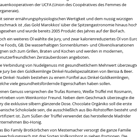
rauenkooperativen der UCFA (Union des Coopératives des Femmes de
Arganeraie).
it seiner ernährungsphysiologischen Wertigkeit und dem nussig würzigen
eschmack ist ‚das Gold Marokkos’ iüber die Spitzengastronomie hinaus hoc
ngesehen und wurde bereits 2005 Produkt des Jahres auf der BioFach.
ch ein weiteres Öl wählte die Jury, und zwar kalorienreduziertes Öl von Eur
ine Foods, GB. Die wasserhaltigen Sonnenblumen- und Olivenölvariationen
ignen sich zum Grillen, Braten und Kochen und werden in modernen,
enutzerfreundlichen Zerstäuberdosen angeboten.
ie Verbindung von Nudelgenuss mit gesundheitlichem Mehrwert überzeugt
e Jury bei den Goldkeimlinge Dinkel-Nudelspezialitäten von Berisia & Beer.
ie Dinkel- Nudeln bestehen zu einem Fünftel aus Dinkel-Goldkeimlingen,
elche viele gesundheitsfördernde Eigenschaften haben sollen.
en wir über die Dürre sprechen
tät
einen Genuss versprechen die Trufas Romero, Weiße Trüffel mit Rosmarin,
ertrieben vom Weinkontor Freund. Neben dem Geschmack überzeugte die
ry die exklusive silbern glänzende Dose. Chocolate Orgániko soll die erste
hrt werden
panische Schokolade sein, die ausschließlich aus Bio-Rohstoffen besteht und
rtifiziert ist. Zum Süßen der Trüffel verwendet das herstellende Madrider
nternehmen Bio-Honig.
as Bio Family Brotkörbchen von Mestemacher versorgt die ganze Familie
bwechslungsreich mit drei Sorten Vollkornbrot in sieben Portionen. Die