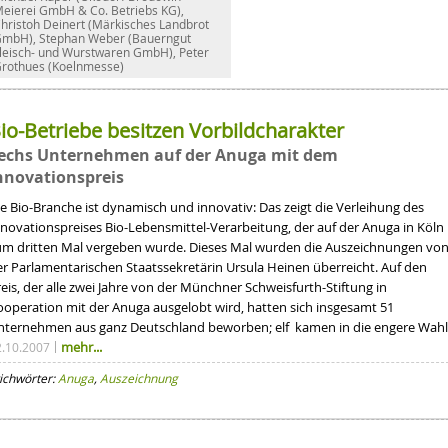
eierei GmbH & Co. Betriebs KG),
hristoh Deinert (Märkisches Landbrot
mbH), Stephan Weber (Bauerngut
leisch- und Wurstwaren GmbH), Peter
rothues (Koelnmesse)
io-Betriebe besitzen Vorbildcharakter
echs Unternehmen auf der Anuga mit dem
nnovationspreis
e Bio-Branche ist dynamisch und innovativ: Das zeigt die Verleihung des
nnovationspreises Bio-Lebensmittel-Verarbeitung, der auf der Anuga in Köln
um dritten Mal vergeben wurde. Dieses Mal wurden die Auszeichnungen vo
er Parlamentarischen Staatssekretärin Ursula Heinen überreicht. Auf den
eis, der alle zwei Jahre von der Münchner Schweisfurth-Stiftung in
ooperation mit der Anuga ausgelobt wird, hatten sich insgesamt 51
nternehmen aus ganz Deutschland beworben; elf kamen in die engere Wahl
mehr...
2.10.2007
ichwörter:
Anuga
,
Auszeichnung