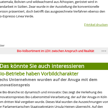
uatemala, Bolivien und wildwachsend aus Äthiopien, geröstet wird in
ndarbeit in Sizilien. Zwar wurde in der Ausstellung die konventionelle
ersion präsentiert, doch betrifft das ausgezeichnete Verfahren ebenso den
io-Espresso Linea Verde.
[
Artikel drucken
cker
Bio-Vollsortiment im LEH: zwischen Anspruch und Realität
Globale
Bio im Mainstream – und nun?
Bio in den USA: Integrität be
Das könnte Sie auch interessieren
io-Betriebe haben Vorbildcharakter
echs Unternehmen wurden auf der Anuga mit dem
nnovationspreis
e Bio-Branche ist dynamisch und innovativ: Das zeigt die Verleihung des
nnovationspreises Bio-Lebensmittel-Verarbeitung, der auf der Anuga in Köln
um dritten Mal vergeben wurde. Dieses Mal wurden die Auszeichnungen vo
er Parlamentarischen Staatssekretärin Ursula Heinen überreicht. Auf den