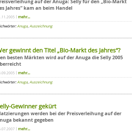
reisverleihung auf der Anuga: Selly für den „Bio-Markt
es Jahres“ kam an beim Handel
mehr...
1.11.2005
ichwörter:
Anuga
,
Auszeichnung
er gewinnt den Titel „Bio-Markt des Jahres“?
en besten Märkten wird auf der Anuga die Selly 2005
berreicht
mehr...
3.09.2005
ichwörter:
Anuga
,
Auszeichnung
elly-Gewinner gekürt
latzierungen werden bei der Preisverleihung auf der
nuga bekannt gegeben
mehr...
6.07.2007