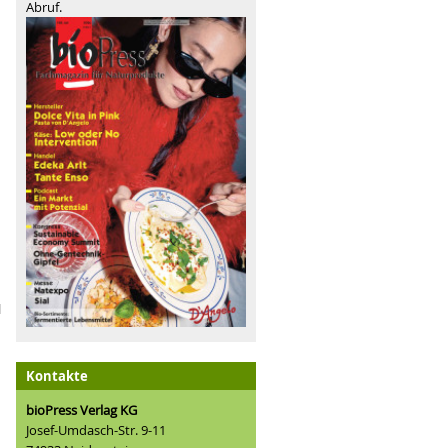
Abruf.
l
n
Kontakte
bioPress Verlag KG
Josef-Umdasch-Str. 9-11