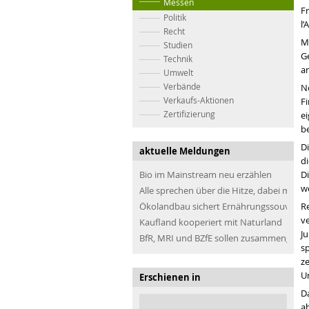
Messen
F
Politik
l’
Recht
M
Studien
G
Technik
a
Umwelt
Verbände
No
Verkaufs-Aktionen
F
Zertifizierung
e
b
D
aktuelle Meldungen
di
Bio im Mainstream neu erzählen
D
w
Alle sprechen über die Hitze, dabei müss
Ökolandbau sichert Ernährungssouveräni
R
v
Kaufland kooperiert mit Naturland
Ju
BfR, MRI und BZfE sollen zusammengefü
s
ze
U
Erschienen in
D
a