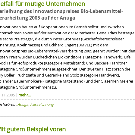
eifall für mutige Unternehmen
erleihung des Innovationspreises Bio-Lebensmittel-
erarbeitung 2005 auf der Anuga
nnovationen bauen auf Kooperationen im Betrieb selbst und zwischen
nternehmen sowie auf der Motivation der Mitarbeiter. Genau dies bestätige
e sechs Preisträger, die durch Peter Grothues (Geschäftsbereichsleiter
rnährung, Koelnmesse) und Eckhard Engert (BMVEL) mit dem
nnovationspreis Bio-Lebensmittel-Verarbeitung 2005 geehrt wurden: Mit de
rsten Preis wurden Bucheckchen Biokonditorei (Kategorie Handwerk), Life
ood Taifun-Tofuprodukte (Kategorie Mittelstand) und Bäckerei Härdtner
Kategorie Großunternehmen) ausgezeichnet. Den zweiten Platz sprach die
ury Boller Fruchtsäfte und Getränkeland Stolz (Kategorie Handwerk),
pländer Bauernmolkerei (Kategorie Mittelstand) und der Gläsernen Meierei
Kategorie Großunternehmen) zu.
mehr...
1.11.2005
ichwörter:
Anuga
,
Auszeichnung
it gutem Beispiel voran