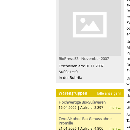
s
R
z
P
o
e
U
Mi
P
BioPress 53 - November 2007
u
Du
Erschienen am: 01.11.2007
E
Auf Seite: 0
In der Rubrik:
D
w
o
Warengruppen
[alle anzeigen]
d
u
Hochwertige Bio-Süßwaren
u
mehr...
16.04.2026 | Aufrufe: 2.297
A
Zero Alkohol: Bio-Genuss ohne
T
Promille
L
mehr...
21.01.2026 | Aufrufe: 4.806