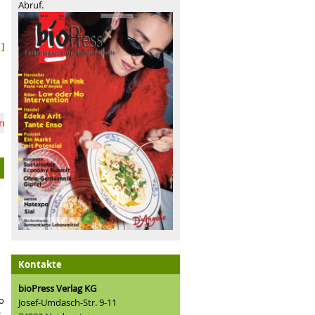
Abruf.
]
ität
Biofach 2026: zwischen Vision und Marktrealität
Laborfleisch & Co.: grüne Lösungen?
Flagge zeigen: B
Kontakte
m
bioPress Verlag KG
o
Josef-Umdasch-Str. 9-11
.