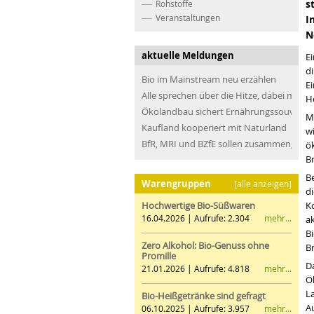
s
Rohstoffe
Veranstaltungen
I
N
aktuelle Meldungen
E
d
Bio im Mainstream neu erzählen
E
Alle sprechen über die Hitze, dabei müss
H
Ökolandbau sichert Ernährungssouveräni
M
Kaufland kooperiert mit Naturland
w
BfR, MRI und BZfE sollen zusammengefü
ö
B
B
Warengruppen
[alle anzeigen]
d
Hochwertige Bio-Süßwaren
K
mehr...
16.04.2026 | Aufrufe: 2.304
a
B
Zero Alkohol: Bio-Genuss ohne
B
Promille
D
mehr...
21.01.2026 | Aufrufe: 4.818
Ö
La
Bio-Heißgetränke sind gefragt
A
mehr...
06.10.2025 | Aufrufe: 3.957