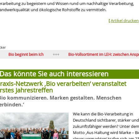
erarbeitung zu begeistern und Wissen rund um nachhaltige Verarbeitung,
andwerkqualität und ökologische Rohstoffe zu vermitteln.
[
Artikel drucken
cker
innt beim Ich
Bio-Vollsortiment im LEH: zwischen Anspruch und Real
ge für Bio-Vollsortimente in den SEH
Globaler Bio-Markt wächst
Das könnte Sie auch interessieren
raxis-Netzwerk ‚Bio verarbeiten‘ veranstaltet
rstes Jahrestreffen
Bio kommunizieren. Marken gestalten. Menschen
erbinden.‘
Wie kann die Bio-Verarbeitung in
Deutschland sichtbarer, stärker und
zukunftsfähiger werden? Unter de
Motto ‚Aus Haltung wird Marke – Bi
clever vermarkten‘ trafen sich am 23