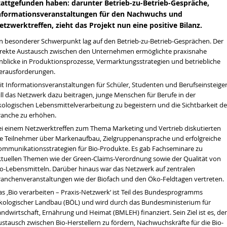
tattgefunden haben: darunter Betrieb-zu-Betrieb-Gespräche,
nformationsveranstaltungen für den Nachwuchs und
etzwerktreffen, zieht das Projekt nun eine positive Bilanz.
in besonderer Schwerpunkt lag auf den Betrieb-zu-Betrieb-Gesprächen. Der
irekte Austausch zwischen den Unternehmen ermöglichte praxisnahe
inblicke in Produktionsprozesse, Vermarktungsstrategien und betriebliche
en wir über die Dürre sprechen
erausforderungen.
tät
it Informationsveranstaltungen für Schüler, Studenten und Berufseinsteige
ill das Netzwerk dazu beitragen, junge Menschen für Berufe in der
hrt werden
kologischen Lebensmittelverarbeitung zu begeistern und die Sichtbarkeit de
ranche zu erhöhen.
ei einem Netzwerktreffen zum Thema Marketing und Vertrieb diskutierten
ie Teilnehmer über Markenaufbau, Zielgruppenansprache und erfolgreiche
ommunikationsstrategien für Bio-Produkte. Es gab Fachseminare zu
ktuellen Themen wie der Green-Claims-Verordnung sowie der Qualität von
io-Lebensmitteln. Darüber hinaus war das Netzwerk auf zentralen
ranchenveranstaltungen wie der Biofach und den Öko-Feldtagen vertreten.
as ‚Bio verarbeiten – Praxis-Netzwerk‘ ist Teil des Bundesprogramms
kologischer Landbau (BÖL) und wird durch das Bundesministerium für
ndwirtschaft, Ernährung und Heimat (BMLEH) finanziert. Sein Ziel ist es, de
ustausch zwischen Bio-Herstellern zu fördern, Nachwuchskräfte für die Bio-