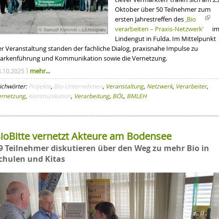
Oktober über 50 Teilnehmer zum
ersten Jahrestreffen des
‚Bio
verarbeiten – Praxis-Netzwerk‘
i
© Samuel Kümmel – Lichtsignale
Lindengut in Fulda. Im Mittelpunkt
er Veranstaltung standen der fachliche Dialog, praxisnahe Impulse zu
arkenführung und Kommunikation sowie die Vernetzung.
mehr...
8.10.2025
ichwörter:
Projekte
,
Bio-Unternehmen
,
Veranstaltung
,
Netzwerk
,
Verarbeiter
,
ernetzung
,
Kommunikation
,
Verarbeitung
,
BÖL
,
BMLEH
ioBitte vernetzt Akteure am Bodensee
9 Teilnehmer diskutieren über den Weg zu mehr Bio in
chulen und Kitas