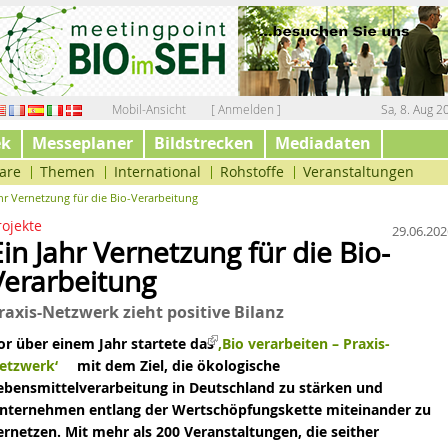
Mobil-Ansicht
[ Anmelden ]
Sa, 8. Aug 2
ek
Messeplaner
Bildstrecken
Mediadaten
are
Themen
International
Rohstoffe
Veranstaltungen
ahr Vernetzung für die Bio-Verarbeitung
rojekte
29.06.202
Ein Jahr Vernetzung für die Bio-
Verarbeitung
raxis-Netzwerk zieht positive Bilanz
or über einem Jahr startete das
‚Bio verarbeiten – Praxis-
etzwerk‘
mit dem Ziel, die ökologische
ebensmittelverarbeitung in Deutschland zu stärken und
nternehmen entlang der Wertschöpfungskette miteinander zu
ernetzen. Mit mehr als 200 Veranstaltungen, die seither