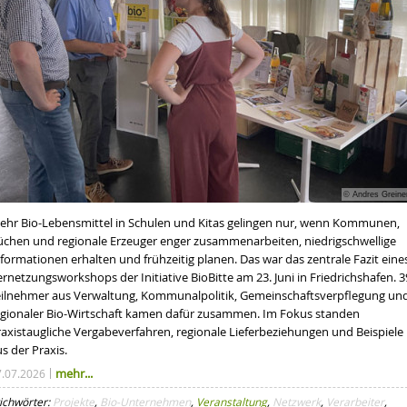
© Andres Greine
ehr Bio-Lebensmittel in Schulen und Kitas gelingen nur, wenn Kommunen,
üchen und regionale Erzeuger enger zusammenarbeiten, niedrigschwellige
formationen erhalten und frühzeitig planen. Das war das zentrale Fazit eine
rnetzungsworkshops der Initiative BioBitte am 23. Juni in Friedrichshafen. 3
eilnehmer aus Verwaltung, Kommunalpolitik, Gemeinschaftsverpflegung un
egionaler Bio-Wirtschaft kamen dafür zusammen. Im Fokus standen
raxistaugliche Vergabeverfahren, regionale Lieferbeziehungen und Beispiele
s der Praxis.
mehr...
7.07.2026
ichwörter:
Projekte
,
Bio-Unternehmen
,
Veranstaltung
,
Netzwerk
,
Verarbeiter
,