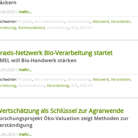
äckern
mehr...
0.06.2025
ichwörter:
Projekte
,
Bio-Unternehmen
,
Veranstaltung
,
Netzwerk
,
Verarbeiter
,
ernetzung
,
Kommunikation
,
Verarbeitung
,
BÖL
,
BMLEH
raxis-Netzwerk Bio-Verarbeitung startet
MEL will Bio-Handwerk stärken
mehr...
6.05.2025
ichwörter:
Projekte
,
Bio-Unternehmen
,
Veranstaltung
,
Netzwerk
,
Verarbeiter
,
ernetzung
,
Kommunikation
,
Verarbeitung
,
BÖL
,
BMLEH
ertschätzung als Schlüssel zur Agrarwende
orschungsprojekt Öko-Valuation zeigt Methoden zur
erständigung
mehr...
5.08.2024