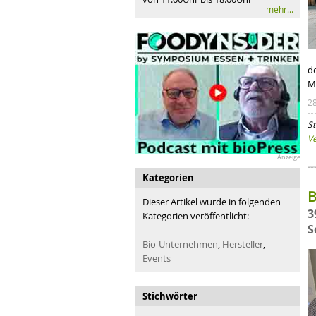
mehr...
d
M
2
St
V
Anzeige
Kategorien
B
Dieser Artikel wurde in folgenden
3
Kategorien veröffentlicht:
S
Bio-Unternehmen
,
Hersteller
,
Events
Stichwörter