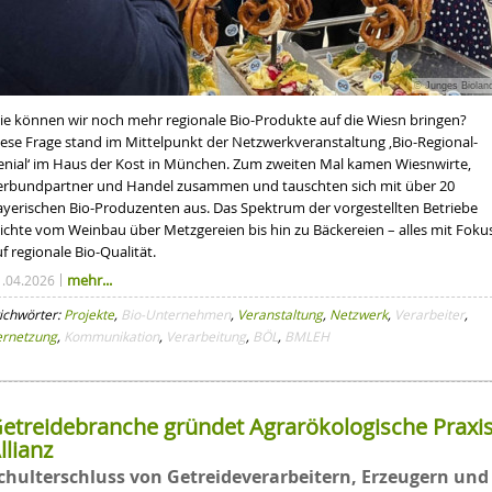
© Junges Biolan
ie können wir noch mehr regionale Bio-Produkte auf die Wiesn bringen?
iese Frage stand im Mittelpunkt der Netzwerkveranstaltung ‚Bio-Regional-
enial‘ im Haus der Kost in München. Zum zweiten Mal kamen Wiesnwirte,
erbundpartner und Handel zusammen und tauschten sich mit über 20
ayerischen Bio-Produzenten aus. Das Spektrum der vorgestellten Betriebe
eichte vom Weinbau über Metzgereien bis hin zu Bäckereien – alles mit Foku
f regionale Bio-Qualität.
mehr...
1.04.2026
ichwörter:
Projekte
,
Bio-Unternehmen
,
Veranstaltung
,
Netzwerk
,
Verarbeiter
,
ernetzung
,
Kommunikation
,
Verarbeitung
,
BÖL
,
BMLEH
etreidebranche gründet Agrarökologische Praxi
llianz
chulterschluss von Getreideverarbeitern, Erzeugern und