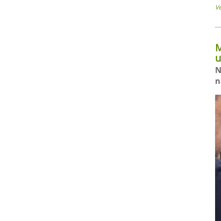
V
M
u
N
n