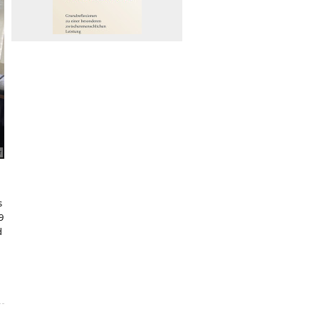
r
s
9
d