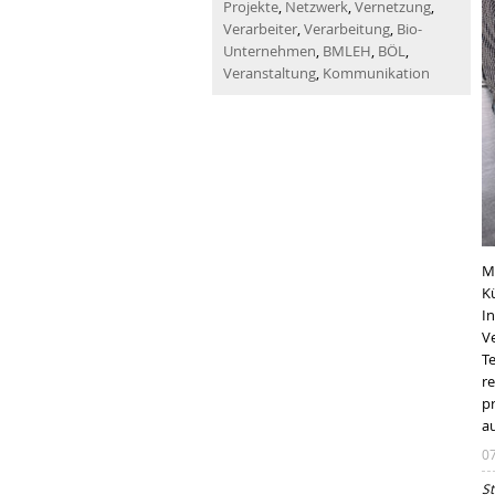
Projekte
,
Netzwerk
,
Vernetzung
,
Verarbeiter
,
Verarbeitung
,
Bio-
Unternehmen
,
BMLEH
,
BÖL
,
Veranstaltung
,
Kommunikation
M
K
In
Ve
T
r
p
au
0
St