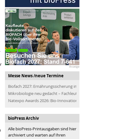
r
r
Anzeige
Messe News /neue Termine
Biofach 2027: Ernährungssicherung im Blick
Mikrobiologie neu gedacht – Fachleute der Branche treffen
Natexpo Awards 2026: Bio-Innovationen für alle
bioPress Archiv
Alle bioPress-Printausgaben sind hier
n
archiviert und warten auf Ihren