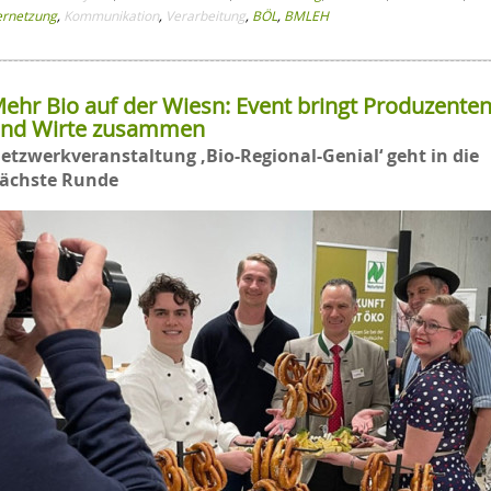
ernetzung
,
Kommunikation
,
Verarbeitung
,
BÖL
,
BMLEH
ehr Bio auf der Wiesn: Event bringt Produzente
nd Wirte zusammen
etzwerkveranstaltung ‚Bio-Regional-Genial‘ geht in die
ächste Runde