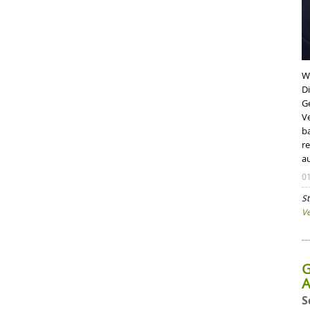
W
D
G
V
b
r
au
0
St
V
G
A
S