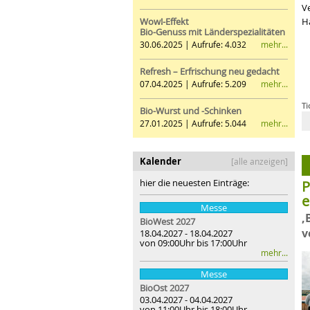
V
Wow!-Effekt
H
Bio-Genuss mit Länderspezialitäten
mehr...
30.06.2025 | Aufrufe: 4.032
Refresh – Erfrischung neu gedacht
mehr...
07.04.2025 | Aufrufe: 5.209
Ti
Bio-Wurst und -Schinken
Bio beg
mehr...
27.01.2025 | Aufrufe: 5.044
We
Kalender
[alle anzeigen]
hier die neuesten Einträge:
P
e
Messe
‚
BioWest 2027
v
18.04.2027 - 18.04.2027
von 09:00Uhr bis 17:00Uhr
mehr...
Messe
BioOst
2027
03.04.2027 - 04.04.2027
von 11:00Uhr bis 18:00Uhr