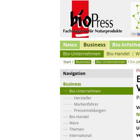
News
Business
Bio-Infoth
Bio-Unternehmen
Bio-Handel
W
Start
/
Business
/
Bio-Unternehmen
/
Ein J
P
Navigation
Business
Bio-Unternehmen
P
Hersteller
Markenführer
V
Pressemeldungen
N
Bio-Handel
L
Ware
U
Themen
v
International