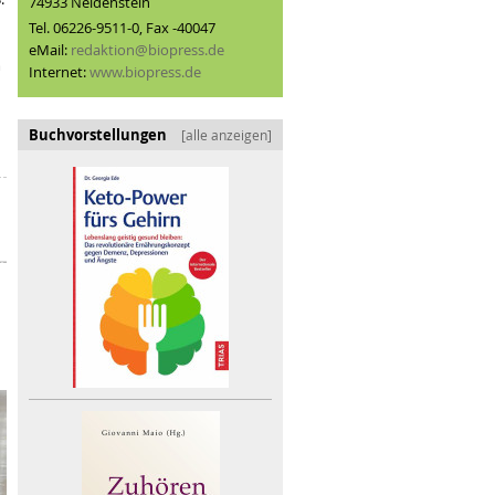
74933 Neidenstein
Tel. 06226-9511-0, Fax -40047
eMail:
redaktion@biopress.de
m
Internet:
www.biopress.de
Buchvorstellungen
[alle anzeigen]