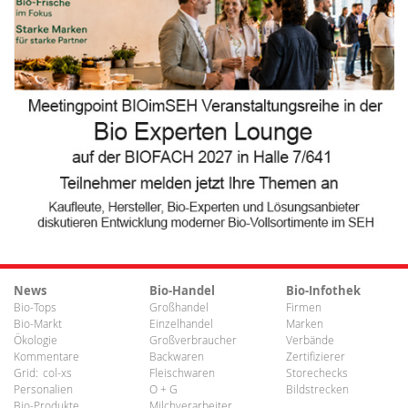
News
Bio-Handel
Bio-Infothek
Bio-Tops
Großhandel
Firmen
Bio-Markt
Einzelhandel
Marken
Ökologie
Großverbraucher
Verbände
Kommentare
Backwaren
Zertifizierer
Grid:
col-xs
Fleischwaren
Storechecks
Personalien
O + G
Bildstrecken
Bio-Produkte
Milchverarbeiter