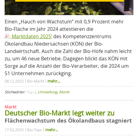
Einen „Hauch von Wachstum“ mit 0,9 Prozent mehr
Bio-Fläche im Jahr 2024 attestieren die
‚Marktdaten 2025‘
des Kompetenzzentrums
Ökolandbau Niedersachsen (KÖN) der Bio-
Landwirtschaft. Auch die Zahl der Bio-Höfe nahm leicht
zu, um 46 neue Betriebe. Dagegen blickt das KÖN mit
Sorge auf die Anzahl der Bio-Verarbeiter, die 2024 um
51 Unternehmen zurückging.
mehr...
08.12.2025
Bio-Markt
Stichwörter:
Tegut
,
Umstellung
,
Markt
Markt
Deutscher Bio-Markt legt weiter zu
Flächenwachstum des Ökolandbaus stagniert
mehr...
17.02.2025
Bio-Tops