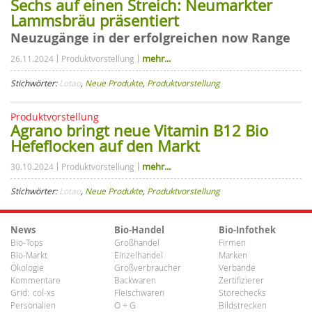
Sechs auf einen Streich: Neumarkter
Lammsbräu präsentiert
Neuzugänge in der erfolgreichen now Range
mehr...
26.11.2024
Produktvorstellung
Stichwörter:
Lotao
,
Neue Produkte
,
Produktvorstellung
Produktvorstellung
Agrano bringt neue Vitamin B12 Bio
Hefeflocken auf den Markt
mehr...
30.10.2024
Produktvorstellung
Stichwörter:
Lotao
,
Neue Produkte
,
Produktvorstellung
News
Bio-Handel
Bio-Infothek
Bio-Tops
Großhandel
Firmen
Bio-Markt
Einzelhandel
Marken
Ökologie
Großverbraucher
Verbände
Kommentare
Backwaren
Zertifizierer
Grid:
col-xs
Fleischwaren
Storechecks
Personalien
O + G
Bildstrecken