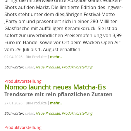
bringt die mittlerweile dritte Ausgabe seines Wacken-
Shots auf den Markt. Die limitierte Edition des Ingwer-
Shots steht unter dem diesjährigen Festival-Motto
‚Party on‘ und präsentiert sich in einer 280-Milliliter-
Glasflasche mit auffälligem Keramikdruck. Sie ist ab
sofort zur unverbindlichen Preisempfehlung von 3,99
Euro im Handel sowie vor Ort beim Wacken Open Air
vom 29. Juli bis 1. August erhältlich.
mehr...
02.04.2026
Bio-Produkte
Stichwörter:
Lotao
,
Neue Produkte
,
Produktvorstellung
Produktvorstellung
Nomoo launcht neues Matcha-Eis
Trendsorte mit rein pflanzlichen Zutaten
mehr...
27.01.2026
Bio-Produkte
Stichwörter:
Lotao
,
Neue Produkte
,
Produktvorstellung
Produktvorstellung