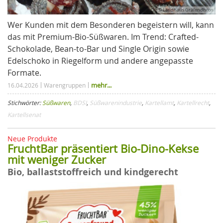
© Landhaus Gräfendhron
Wer Kunden mit dem Besonderen begeistern will, kann
das mit Premium-Bio-Süßwaren. Im Trend: Crafted-
Schokolade, Bean-to-Bar und Single Origin sowie
Edelschoko in Riegelform und andere angepasste
Formate.
mehr...
16.04.2026
Warengruppen
Stichwörter:
Süßwaren
,
BDSI
,
Süßwarenindustrie
,
Kartellamt
,
Kartellrecht
,
Kartellsenat
Neue Produkte
FruchtBar präsentiert Bio-Dino-Kekse
mit weniger Zucker
Bio, ballaststoffreich und kindgerecht