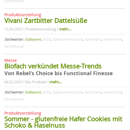
Kartellsenat
Produktvorstellung
Vivani Zartbitter Dattelsüße
mehr...
15.09.2025
Produktvorstellung
Stichwörter:
Süßwaren
,
BDSI
,
Süßwarenindustrie
,
Kartellamt
,
Kartellrecht
,
Kartellsenat
Messe
Biofach verkündet Messe-Trends
Von Rebel’s Choice bis Functional Finesse
mehr...
04.02.2025
Bio-Produkte
Stichwörter:
Süßwaren
,
BDSI
,
Süßwarenindustrie
,
Kartellamt
,
Kartellrecht
,
Kartellsenat
Produktvorstellung
Sommer - glutenfreie Hafer Cookies mit
Schoko & Haselnuss