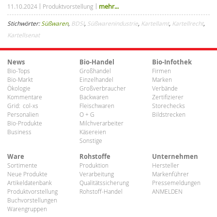
mehr...
11.10.2024
Produktvorstellung
Stichwörter:
Süßwaren
,
BDSI
,
Süßwarenindustrie
,
Kartellamt
,
Kartellrecht
,
Kartellsenat
News
Bio-Handel
Bio-Infothek
Bio-Tops
Großhandel
Firmen
Bio-Markt
Einzelhandel
Marken
Ökologie
Großverbraucher
Verbände
Kommentare
Backwaren
Zertifizierer
Grid:
col-xs
Fleischwaren
Storechecks
Personalien
O + G
Bildstrecken
Bio-Produkte
Milchverarbeiter
Business
Käsereien
Sonstige
Ware
Rohstoffe
Unternehmen
Sortimente
Produktion
Hersteller
Neue Produkte
Verarbeitung
Markenführer
Artikeldatenbank
Qualitätssicherung
Pressemeldungen
Produktvorstellung
Rohstoff-Handel
ANMELDEN
Buchvorstellungen
Warengruppen