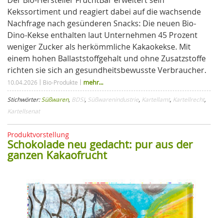
Kekssortiment und reagiert dabei auf die wachsende
Nachfrage nach gesünderen Snacks: Die neuen Bio-
Dino-Kekse enthalten laut Unternehmen 45 Prozent
weniger Zucker als herkömmliche Kakaokekse. Mit
einem hohen Ballaststoffgehalt und ohne Zusatzstoffe
richten sie sich an gesundheitsbewusste Verbraucher.
mehr...
10.04.2026
Bio-Produkte
Stichwörter:
Süßwaren
,
BDSI
,
Süßwarenindustrie
,
Kartellamt
,
Kartellrecht
,
Kartellsenat
Produktvorstellung
Schokolade neu gedacht: pur aus der
ganzen Kakaofrucht