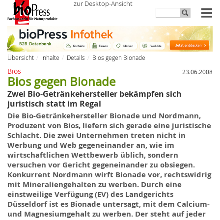
zur Desktop-Ansicht
Übersicht
Inhalte
Details
Bios gegen Bionade
Bios
23.06.2008
Bios gegen Bionade
Zwei Bio-Getränkehersteller bekämpfen sich
juristisch statt im Regal
Die Bio-Getränkehersteller
Bionade
und Nordmann,
Produzent von
Bios
, liefern sich gerade eine juristische
Schlacht. Die zwei Unternehmen treten nicht in
Werbung und Web gegeneinander an, wie
im
wirtschaftlichen Wettbewerb üblich, sondern
versuchen vor Gericht gegeneinander
zu
obsiegen.
Konkurrent Nordmann wirft Bionade vor, rechtswidrig
mit Mineraliengehalten zu werben. Durch eine
einstweilige Verfügung (EV) des Landgerichts
Düsseldorf ist es
Bionade
untersagt, mit dem Calcium-
und Magnesiumgehalt zu werben. Der steht auf jeder