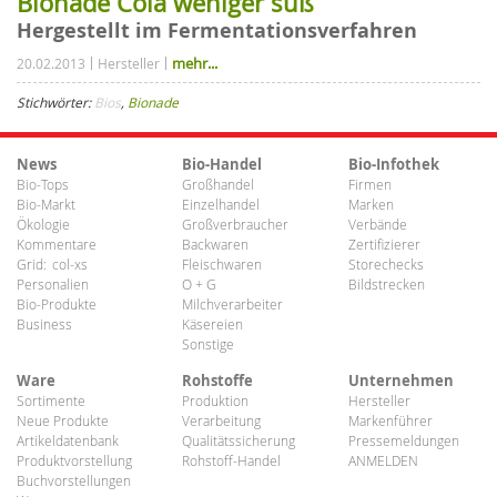
Bionade Cola weniger süß
Hergestellt im Fermentationsverfahren
mehr...
20.02.2013
Hersteller
Stichwörter:
Bios
,
Bionade
News
Bio-Handel
Bio-Infothek
Bio-Tops
Großhandel
Firmen
Bio-Markt
Einzelhandel
Marken
Ökologie
Großverbraucher
Verbände
Kommentare
Backwaren
Zertifizierer
Grid:
col-xs
Fleischwaren
Storechecks
Personalien
O + G
Bildstrecken
Bio-Produkte
Milchverarbeiter
Business
Käsereien
Sonstige
Ware
Rohstoffe
Unternehmen
Sortimente
Produktion
Hersteller
Neue Produkte
Verarbeitung
Markenführer
Artikeldatenbank
Qualitätssicherung
Pressemeldungen
Produktvorstellung
Rohstoff-Handel
ANMELDEN
Buchvorstellungen