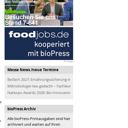
Anzeige
Messe News /neue Termine
Biofach 2027: Ernährungssicherung im Blick
Mikrobiologie neu gedacht – Fachleute der Branche treffen
Natexpo Awards 2026: Bio-Innovationen für alle
e
bioPress Archiv
Alle bioPress-Printausgaben sind hier
n
archiviert und warten auf Ihren