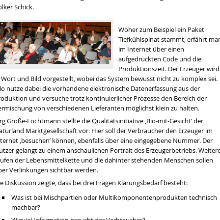
lker Schick.
Woher zum Beispiel ein Paket
Tiefkühlspinat stammt, erfährt ma
im Internet über einen
aufgedruckten Code und die
Produktionszeit. Der Erzeuger wird
 Wort und Bild vorgestellt, wobei das System bewusst nicht zu komplex sei.
glo nutze dabei die vorhandene elektronische Datenerfassung aus der
roduktion und versuche trotz kontinuierlicher Prozesse den Bereich der
ermischung von verschiedenen Lieferanten möglichst klein zu halten.
rg Große-Lochtmann stellte die Qualitätsinitiative ‚Bio-mit-Gesicht’ der
aturland Marktgesellschaft vor: Hier soll der Verbraucher den Erzeuger im
nternet ‚besuchen’ können, ebenfalls über eine eingegebene Nummer. Der
utzer gelangt zu einem anschaulichen Portrait des Erzeugerbetriebs. Weiter
tufen der Lebensmittelkette und die dahinter stehenden Menschen sollen
ber Verlinkungen sichtbar werden.
e Diskussion zeigte, dass bei drei Fragen Klärungsbedarf besteht:
Was ist bei Mischpartien oder Multikomponentenprodukten technisch
machbar?