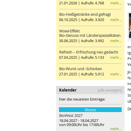
mehr...
21.01.2026 | Aufrufe: 4.768
Vo
Bio-Heißgetränke sind gefragt
mehr...
06.10.2025 | Aufrufe: 3.920
Wow!-Effekt
Bio-Genuss mit Länderspezialitäten
mehr...
30.06.2025 | Aufrufe: 3.992
in
Refresh – Erfrischung neu gedacht
I
mehr...
07.04.2025 | Aufrufe: 5.133
P
V
Bio-Wurst und -Schinken
Jö
mehr...
27.01.2025 | Aufrufe: 5.012
N
I
N
Kalender
[alle anzeigen]
S
hier die neuesten Einträge:
ü
Di
Messe
BioWest 2027
18.04.2027 - 18.04.2027
von 09:00Uhr bis 17:00Uhr
mehr...