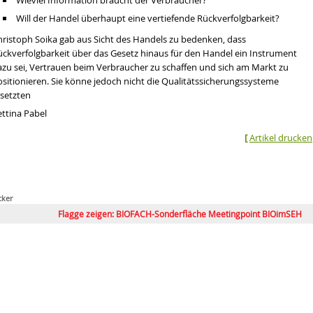
Wieviel Information braucht der Verbraucher?
Will der Handel überhaupt eine vertiefende Rückverfolgbarkeit?
hristoph Soika gab aus Sicht des Handels zu bedenken, dass
ückverfolgbarkeit über das Gesetz hinaus für den Handel ein Instrument
azu sei, Vertrauen beim Verbraucher zu schaffen und sich am Markt zu
ositionieren. Sie könne jedoch nicht die Qualitätssicherungssysteme
rsetzten
ettina Pabel
[
Artikel drucken
cker
Flagge zeigen: BIOFACH-Sonderfläche Meetingpoint BIOimSEH
Globaler Bio-Markt wächst
Wege für Bio-Vollsortime