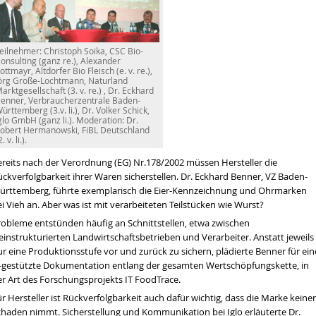
eilnehmer: Christoph Soika, CSC Bio-
onsulting (ganz re.), Alexander
ottmayr, Altdorfer Bio Fleisch (e. v. re.),
örg Große-Lochtmann, Naturland
arktgesellschaft (3. v. re.) , Dr. Eckhard
enner, Verbraucherzentrale Baden-
ürttemberg (3.v. li.), Dr. Volker Schick,
glo GmbH (ganz li.). Moderation: Dr.
obert Hermanowski, FiBL Deutschland
2. v. li.).
ereits nach der Verordnung (EG) Nr.178/2002 müssen Hersteller die
ckverfolgbarkeit ihrer Waren sicherstellen. Dr. Eckhard Benner, VZ Baden-
ürttemberg, führte exemplarisch die Eier-Kennzeichnung und Ohrmarken
i Vieh an. Aber was ist mit verarbeiteten Teilstücken wie Wurst?
robleme entstünden häufig an Schnittstellen, etwa zwischen
einstrukturierten Landwirtschaftsbetrieben und Verarbeiter. Anstatt jeweils
r eine Produktionsstufe vor und zurück zu sichern, plädierte Benner für ein
T-gestützte Dokumentation entlang der gesamten Wertschöpfungskette, in
er Art des Forschungsprojekts IT FoodTrace.
r Hersteller ist Rückverfolgbarkeit auch dafür wichtig, dass die Marke keine
chaden nimmt. Sicherstellung und Kommunikation bei Iglo erläuterte Dr.