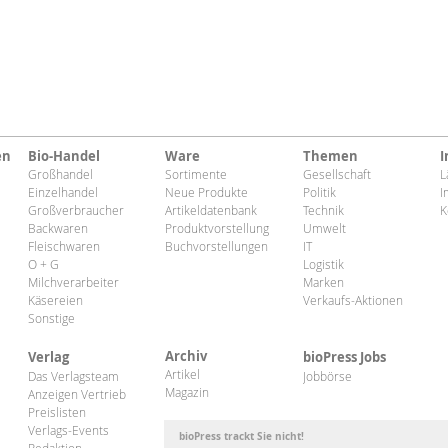
en
Bio-Handel
Ware
Themen
I
Großhandel
Sortimente
Gesellschaft
L
Einzelhandel
Neue Produkte
Politik
I
Großverbraucher
Artikeldatenbank
Technik
K
Backwaren
Produktvorstellung
Umwelt
Fleischwaren
Buchvorstellungen
IT
O + G
Logistik
Milchverarbeiter
Marken
Käsereien
Verkaufs-Aktionen
Sonstige
Archiv
Verlag
bioPress Jobs
Artikel
Das Verlagsteam
Jobbörse
Magazin
Anzeigen Vertrieb
Preislisten
Verlags-Events
bioPress trackt Sie nicht!