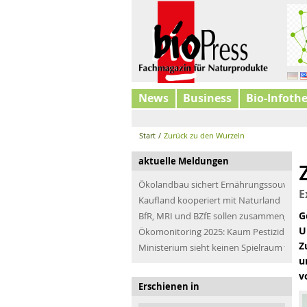
News
Business
Bio-Infoth
Start
/
Zurück zu den Wurzeln
aktuelle Meldungen
Ökolandbau sichert Ernährungssouveräni
E
Kaufland kooperiert mit Naturland
G
BfR, MRI und BZfE sollen zusammengefü
U
Ökomonitoring 2025: Kaum Pestizidrücks
Z
Ministerium sieht keinen Spielraum für n
u
v
Erschienen in