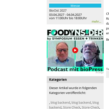
Messe
BioOst
2027
C
03.04.2027 - 04.04.2027
von 11:00Uhr bis 18:00Uhr
R
mehr...
d
p
e
B
Ti
Anzeige
Kategorien
Dieser Artikel wurde in folgenden
Kategorien veröffentlicht:
,
blog backend
,
blog backend
,
blog
backend
,
Store Check
,
Store-Check
,