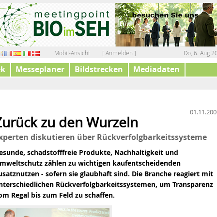
Mobil-Ansicht
[ Anmelden ]
Do, 6. Aug 2
ek
Messeplaner
Bildstrecken
Mediadaten
01.11.200
Zurück zu den Wurzeln
tät
xperten diskutieren über Rückverfolgbarkeitssysteme
esunde, schadstofffreie Produkte, Nachhaltigkeit und
hrt werden
mweltschutz zählen zu wichtigen kaufentscheidenden
tände in Bio-Lebensmitteln
usatznutzen - sofern sie glaubhaft sind. Die Branche reagiert mit
ationale NGT-Koexistenzregeln
nterschiedlichen Rückverfolgbarkeitssystemen, um Transparenz
om
Regal
bis zum
Feld
zu schaffen.