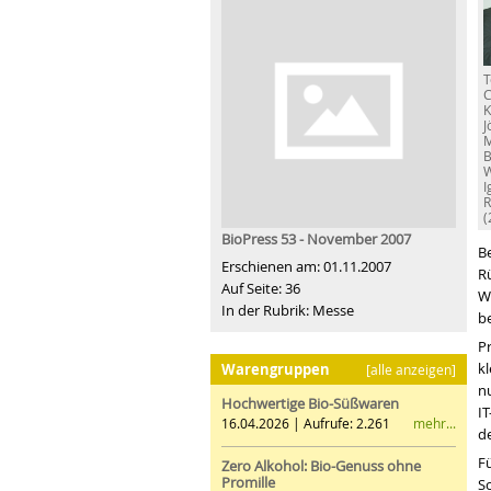
T
C
K
J
M
B
W
I
R
(
BioPress 53 - November 2007
B
Erschienen am: 01.11.2007
Rü
Auf Seite: 36
W
In der Rubrik: Messe
be
P
kl
Warengruppen
[alle anzeigen]
nu
Hochwertige Bio-Süßwaren
I
mehr...
16.04.2026 | Aufrufe: 2.261
d
Fü
Zero Alkohol: Bio-Genuss ohne
Promille
S