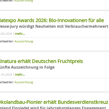
ichwörter:
Auszeichnung
atexpo Awards 2026: Bio-Innovationen für alle
esse-Jury würdigt Neuheiten mit Verbrauchermehrwert
mehr...
0.06.2026
ichwörter:
Auszeichnung
lnatura erhält Deutschen Fruchtpreis
ünfte Auszeichnung in Folge
mehr...
1.05.2026
ichwörter:
Auszeichnung
kolandbau-Pionier erhält Bundesverdienstkreuz
oland Einsiedel wird für jahrzehntelanges Engagement