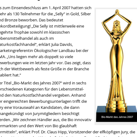
s zum Einsendeschluss am 1. April 2007 hatten sich
hr als 130 Teilnehmer für die „
Selly
“ in Gold, Silber
nd Bronze beworben. Das bedeutet
kordbeteiligung! „Die Selly ist mittlerweile eine
egehrte Trophäe sowohl im klassischen
ebensmittelhandel als auch im
turkostfachhandel“, erklärt Julia Davids,
arketingreferentin Ökologischer Landbau bei der
MA
. „Uns liegen mehr als doppelt so viele
werbungen wie im letzten Jahr vor. Das zeigt, dass
ich der Wettbewerb als feste Größe in der Branche
abliert hat.“
en wir über die Dürre sprechen
r Titel „Bio-Markt des Jahres 2007“ wird in sechs
tät
erschiedenen Kategorien für den Lebensmittel-
nd den Naturkostfachhandel vergeben. Anhand
hrt werden
er eingereichten Bewerbungsunterlagen trifft die
tände in Bio-Lebensmitteln
ury eine Vorauswahl an Kandidaten, die dann
nangekündigt von Jurymitgliedern besichtigt
rden. „Wir zeichnen Händler aus, die Bio innovativ
ermarkten und den Wert von Bio glaubhaft
rmitteln“, erklärt Prof. Dr. Claus Hipp, Vorsitzender der elfköpfigen Jury, die