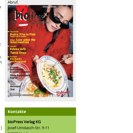
Abruf.
h
t
,
h
Kontakte
bioPress Verlag KG
Josef-Umdasch-Str. 9-11
]