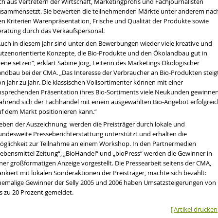
ch aus Vertretern der Wirtschaft, Marketingprofis und Fachjournalisten
usammensetzt. Sie bewerten die teilnehmenden Märkte unter anderem nac
en Kriterien Warenpräsentation, Frische und Qualität der Produkte sowie
eratung durch das Verkaufspersonal.
Auch in diesem Jahr sind unter den Bewerbungen wieder viele kreative und
utzenorientierte Konzepte, die Bio-Produkte und den Ökolandbau gut in
ene setzen“, erklärt
Sabine Jörg
, Leiterin des Marketings Ökologischer
andbau bei der CMA. „Das Interesse der Verbraucher an Bio-Produkten steig
n Jahr zu Jahr. Die klassischen
Vollsortimenter
können mit einer
nsprechenden Präsentation ihres Bio-Sortiments viele Neukunden gewinnen
ährend sich der Fachhandel mit einem ausgewählten Bio-Angebot erfolgreic
uf dem Markt positionieren kann.“
eben der Auszeichnung werden die Preisträger durch lokale und
undesweite Presseberichterstattung unterstützt und erhalten die
öglichkeit zur Teilnahme an einem Workshop. In den Partnermedien
Lebensmittel Zeitung“, „BioHandel“ und „bioPress“ werden die Gewinner in
ner großformatigen Anzeige vorgestellt. Die Pressearbeit seitens der CMA,
ankiert mit lokalen Sonderaktionen der Preisträger, machte sich bezahlt:
hemalige Gewinner der Selly 2005 und 2006 haben Umsatzsteigerungen von
is zu 20 Prozent gemeldet.
[
Artikel drucken