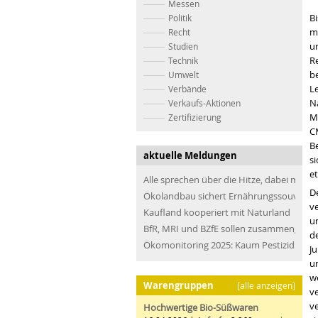
Messen
Bi
Politik
me
Recht
u
Studien
Re
Technik
b
Umwelt
L
Verbände
Na
Verkaufs-Aktionen
M
Zertifizierung
C
Be
aktuelle Meldungen
s
et
Alle sprechen über die Hitze, dabei müss
De
Ökolandbau sichert Ernährungssouveräni
v
Kaufland kooperiert mit Naturland
u
BfR, MRI und BZfE sollen zusammengefü
d
Ökomonitoring 2025: Kaum Pestizidrücks
J
u
we
Warengruppen
[alle anzeigen]
v
ve
Hochwertige Bio-Süßwaren