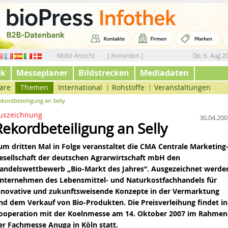
Mobil-Ansicht
[ Anmelden ]
Do, 6. Aug 2
ek
Messeplaner
Bildstrecken
Mediadaten
are
Themen
International
Rohstoffe
Veranstaltungen
ekordbeteiligung an Selly
uszeichnung
30.04.200
Rekordbeteiligung an Selly
um dritten Mal in Folge veranstaltet
die
CMA Centrale Marketing
esellschaft der deutschen Agrarwirtschaft mbH den
andelswettbewerb „
Bio-Markt des Jahres
“. Ausgezeichnet werde
nternehmen des Lebensmittel- und Naturkostfachhandels für
nnovative und zukunftsweisende Konzepte in der Vermarktung
nd dem Verkauf von Bio-Produkten. Die Preisverleihung findet in
ooperation mit der Koelnmesse am 14. Oktober 2007 im Rahmen
er Fachmesse
Anuga
in Köln statt.