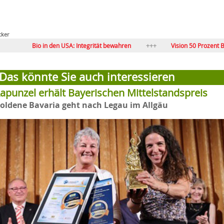
cker
io in den USA: Integrität bewahren
Vision 50 Prozent Bio im LEH?
Bio beginnt beim Ich
Flagge zeigen: BIOFACH-Sonderfläche Me
Das könnte Sie auch interessieren
apunzel erhält Bayerischen Mittelstandspreis
oldene Bavaria geht nach Legau im Allgäu