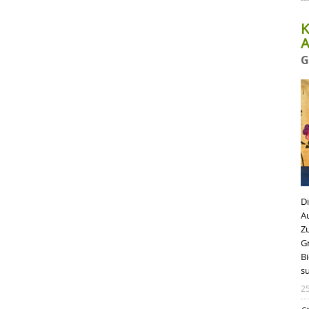
K
A
G
D
A
Z
G
B
s
2