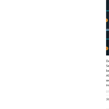
D
S
b
Al
w
H
0
St