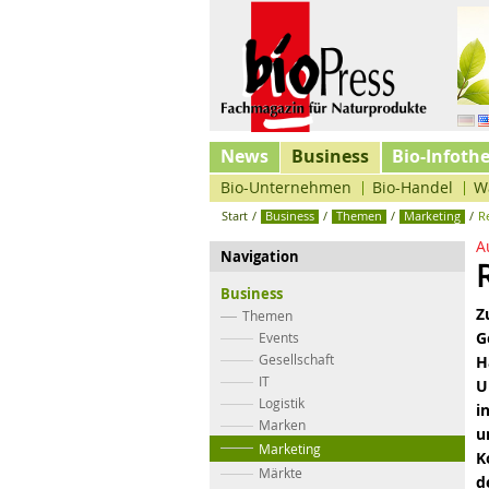
News
Business
Bio-Infoth
Bio-Unternehmen
Bio-Handel
W
Start
/
Business
/
Themen
/
Marketing
/
R
A
Navigation
Business
Z
Themen
G
Events
Gesellschaft
H
IT
U
Logistik
i
Marken
u
Marketing
K
Märkte
d