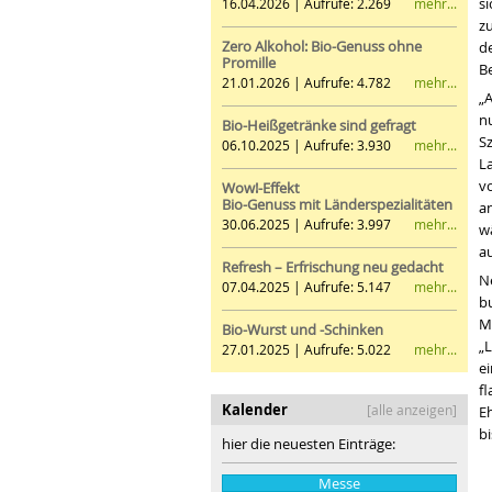
si
mehr...
16.04.2026 | Aufrufe: 2.269
z
Zero Alkohol: Bio-Genuss ohne
d
Promille
B
mehr...
21.01.2026 | Aufrufe: 4.782
„
n
Bio-Heißgetränke sind gefragt
Sz
mehr...
06.10.2025 | Aufrufe: 3.930
L
vo
Wow!-Effekt
Bio-Genuss mit Länderspezialitäten
a
mehr...
30.06.2025 | Aufrufe: 3.997
w
a
Refresh – Erfrischung neu gedacht
N
mehr...
07.04.2025 | Aufrufe: 5.147
b
M
Bio-Wurst und -Schinken
„
mehr...
27.01.2025 | Aufrufe: 5.022
ei
fl
Kalender
[alle anzeigen]
E
b
hier die neuesten Einträge:
Messe