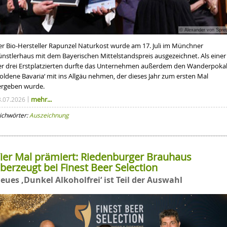
© Alexander von Spret
er Bio-Hersteller Rapunzel Naturkost wurde am 17. Juli im Münchner
ünstlerhaus mit dem Bayerischen Mittelstandspreis ausgezeichnet. Als einer
er drei Erstplatzierten durfte das Unternehmen außerdem den Wanderpoka
oldene Bavaria‘ mit ins Allgäu nehmen, der dieses Jahr zum ersten Mal
ergeben wurde.
mehr...
3.07.2026
ichwörter:
Auszeichnung
ier Mal prämiert: Riedenburger Brauhaus
berzeugt bei Finest Beer Selection
eues ‚Dunkel Alkoholfrei‘ ist Teil der Auswahl