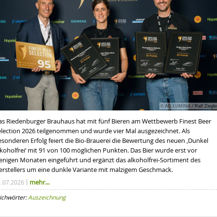
© AD LUMINA / Ralf Ziegle
as Riedenburger Brauhaus hat mit fünf Bieren am Wettbewerb Finest Beer
election 2026 teilgenommen und wurde vier Mal ausgezeichnet. Als
esonderen Erfolg feiert die Bio-Brauerei die Bewertung des neuen ‚Dunkel
koholfrei‘ mit 91 von 100 möglichen Punkten. Das Bier wurde erst vor
enigen Monaten eingeführt und ergänzt das alkoholfrei-Sortiment des
erstellers um eine dunkle Variante mit malzigem Geschmack.
mehr...
1.07.2026
ichwörter:
Auszeichnung