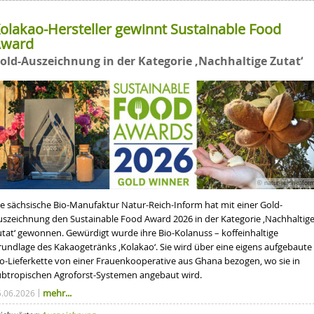
olakao-Hersteller gewinnt Sustainable Food
ward
old-Auszeichnung in der Kategorie ‚Nachhaltige Zutat‘
© natur-reich-infor
ie sächsische Bio-Manufaktur Natur-Reich-Inform hat mit einer Gold-
uszeichnung den Sustainable Food Award 2026 in der Kategorie ‚Nachhaltig
utat‘ gewonnen. Gewürdigt wurde ihre Bio-Kolanuss – koffeinhaltige
rundlage des Kakaogetränks ‚Kolakao‘. Sie wird über eine eigens aufgebaute
io-Lieferkette von einer Frauenkooperative aus Ghana bezogen, wo sie in
ubtropischen Agroforst-Systemen angebaut wird.
mehr...
5.06.2026