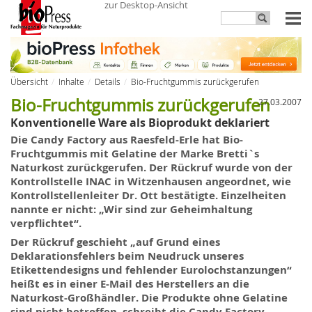
zur Desktop-Ansicht
Übersicht
Inhalte
Details
Bio-Fruchtgummis zurückgerufen
Bio-Fruchtgummis zurückgerufen
27.03.2007
Konventionelle Ware als Bioprodukt deklariert
Die
Candy Factory
aus
Raesfeld-Erle hat Bio-
Fruchtgummis
mit
Gelatine der Marke
Bretti`s
Naturkost zurückgerufen.
Der
Rückruf wurde
von
der
Kontrollstelle
INAC
in Witzenhausen angeordnet, wie
Kontrollstellenleiter Dr. Ott bestätigte. Einzelheiten
nannte er nicht: „Wir sind zur Geheimhaltung
verpflichtet“.
Der Rückruf geschieht „auf Grund eines
Deklarationsfehlers beim Neudruck unseres
Etikettendesigns und fehlender Eurolochstanzungen“
heißt es in einer E-Mail des Herstellers an die
Naturkost-Großhändler. Die Produkte ohne Gelatine
sind nicht betroffen, schreibt die Candy Factory