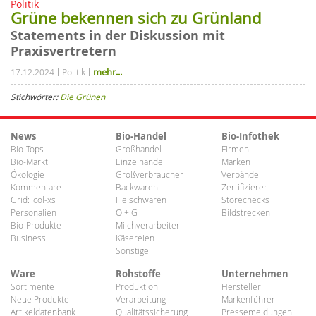
Politik
Grüne bekennen sich zu Grünland
Statements in der Diskussion mit
Praxisvertretern
mehr...
17.12.2024
Politik
Stichwörter:
Die Grünen
News
Bio-Handel
Bio-Infothek
Bio-Tops
Großhandel
Firmen
Bio-Markt
Einzelhandel
Marken
Ökologie
Großverbraucher
Verbände
Kommentare
Backwaren
Zertifizierer
Grid:
col-xs
Fleischwaren
Storechecks
Personalien
O + G
Bildstrecken
Bio-Produkte
Milchverarbeiter
Business
Käsereien
Sonstige
Ware
Rohstoffe
Unternehmen
Sortimente
Produktion
Hersteller
Neue Produkte
Verarbeitung
Markenführer
Artikeldatenbank
Qualitätssicherung
Pressemeldungen