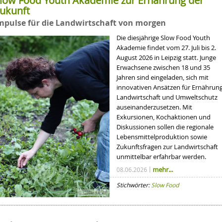
low Food Youth Akademie zur Ernährung der
ukunft
mpulse für die Landwirtschaft von morgen
Die diesjährige Slow Food Youth
Akademie findet vom 27. Juli bis 2.
August 2026 in Leipzig statt. Junge
Erwachsene zwischen 18 und 35
Jahren sind eingeladen, sich mit
innovativen Ansätzen für Ernährung
Landwirtschaft und Umweltschutz
auseinanderzusetzen. Mit
Exkursionen, Kochaktionen und
Diskussionen sollen die regionale
Lebensmittelproduktion sowie
Zukunftsfragen zur Landwirtschaft
unmittelbar erfahrbar werden.
mehr...
08.06.2026
Stichwörter:
Slow Food
© Carla Ulrich