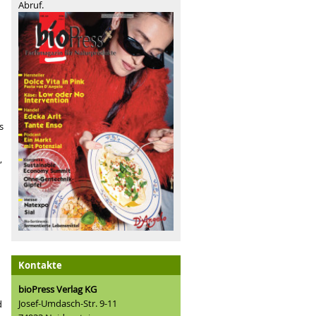
Abruf.
–
s
,
Kontakte
bioPress Verlag KG
Josef-Umdasch-Str. 9-11
d