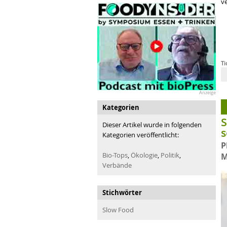
ve
Ti
B
Anzeige
Kategorien
S
Dieser Artikel wurde in folgenden
s
Kategorien veröffentlicht:
P
Bio-Tops
,
Ökologie
,
Politik
,
M
Verbände
Stichwörter
Slow Food