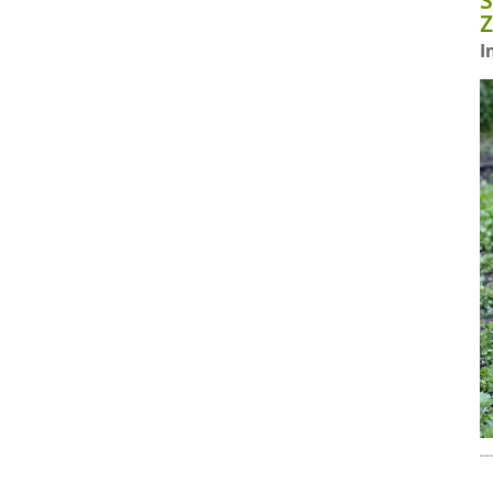
S
Z
I