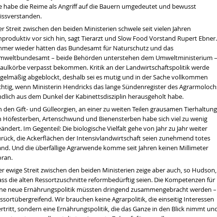
ie habe die Reime als Angriff auf die Bauern umgedeutet und bewusst
issverstanden.
r Streit zwischen den beiden Ministerien schwele seit vielen Jahren
nproduktiv vor sich hin, sagt Tierarzt und Slow Food Vorstand Rupert Ebner.
mmer wieder hätten das Bundesamt für Naturschutz und das
mweltbundesamt – beide Behörden unterstehen dem Umweltministerium 
aulkörbe verpasst bekommen. Kritik an der Landwirtschaftspolitik werde
egelmäßig abgeblockt, deshalb sei es mutig und in der Sache vollkommen
ichtig, wenn Ministerin Hendricks das lange Sündenregister des Agrarmoloch
ndlich aus dem Dunkel der Kabinettsdisziplin herausgeholt habe.
 den Gift- und Gülleorgien, an einer zu weiten Teilen grausamen Tierhaltung
n Höfesterben, Artenschwund und Bienensterben habe sich viel zu wenig
ändert. Im Gegenteil: Die biologische Vielfalt gehe von Jahr zu Jahr weiter
urück, die Ackerflächen der Intensivlandwirtschaft seien zunehmend totes
and. Und die überfällige Agrarwende komme seit Jahren keinen Millimeter
oran.
er ewige Streit zwischen den beiden Ministerien zeige aber auch, so Hudson,
ass die alten Ressortzuschnitte reformbedürftig seien. Die Kompetenzen für
ine neue Ernährungspolitik müssten dringend zusammengebracht werden –
ssortübergreifend. Wir brauchen keine Agrarpolitik, die einseitig Interessen
rtritt, sondern eine Ernährungspolitik, die das Ganze in den Blick nimmt un