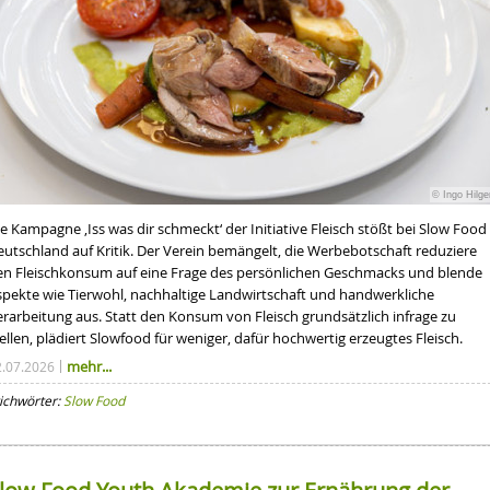
© Ingo Hilge
e Kampagne ‚Iss was dir schmeckt‘ der Initiative Fleisch stößt bei Slow Food
eutschland auf Kritik. Der Verein bemängelt, die Werbebotschaft reduziere
en Fleischkonsum auf eine Frage des persönlichen Geschmacks und blende
spekte wie Tierwohl, nachhaltige Landwirtschaft und handwerkliche
erarbeitung aus. Statt den Konsum von Fleisch grundsätzlich infrage zu
ellen, plädiert Slowfood für weniger, dafür hochwertig erzeugtes Fleisch.
mehr...
2.07.2026
ichwörter:
Slow Food