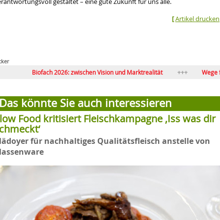
rantwortungsvoll gestaltet – eine gute Zukunft für uns alle.
[
Artikel drucken
cker
iofach 2026: zwischen Vision und Marktrealität
Wege für Bio-Volls
Vandana Shiva: Die Natur der Natur
Bio beginnt beim Ich
Das könnte Sie auch interessieren
low Food kritisiert Fleischkampagne ‚Iss was dir
chmeckt‘
lädoyer für nachhaltiges Qualitätsfleisch anstelle von
assenware