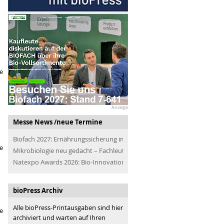
e
Anzeige
Messe News /neue Termine
Biofach 2027: Ernährungssicherung im Blick
e
Mikrobiologie neu gedacht – Fachleute der Branche treffen
Natexpo Awards 2026: Bio-Innovationen für alle
bioPress Archiv
Alle bioPress-Printausgaben sind hier
ie
archiviert und warten auf Ihren