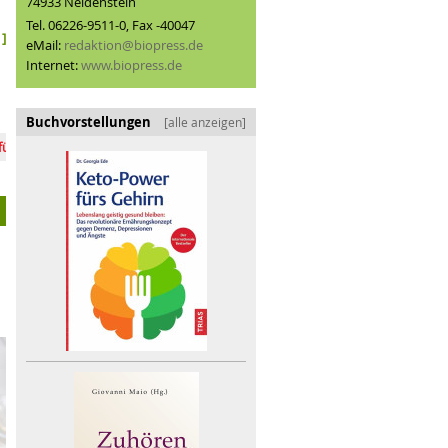
74933 Neidenstein
Tel. 06226-9511-0, Fax -40047
]
eMail:
redaktion@biopress.de
Internet:
www.biopress.de
Buchvorstellungen
[alle anzeigen]
ortimente in den SEH
Bio in den USA: Integrität bewahren
Vision 50 Prozent Bio im LEH?
Laborfleisch & Co.: grüne 