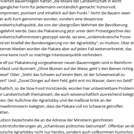
ncierten Bauernregeln hätten „die Misere der Landwirtschaft in leicht
ugänglicher Form für jedermann verständlich gemacht: humorvoll,
mprimiert, pointiert und inhaltlich auf den Punkt." Nicht die Bauern seien
ier aufs Korn genommen worden, sondern eine desaströse
andwirtschaftspolitik, die von der übergroßen Mehrheit der Bevölkerung
en wir über die Dürre sprechen
bgelehnt werde. Dass die Plakatierung jetzt unter dem Protestgeschrei des
tät
andwirtschaftsministers gestoppt werde, sei eine „undemokratische Posse
nd ein Kniefall der Bundesregierung vor der Agrarlobby“, so Hudson. Über di
ternet-Medien würden die Plakate aber auf jeden Fall weiterverbreitet, das
hrt werden
önne keine noch so mächtige Interessenpolitik verhindern.
ie elf zur Plakatierung vorgesehenen neuen Bauernregeln sind in Reimform
rfasst und illustriert: „Ohne Blumen auf der Wiese, geht's den Bienen richtig
ese!“ Oder: „Steht das Schwein auf einem Bein, ist der Schweinestall zu
ein!“ Und: „Zuviel Dünger auf dem Feld, geht erst ins Wasser, dann ins Geld!“
nhaltlich, so die Slow Food Vorsitzende, würden hier unbestreitbare Problem
r Landwirtschaft thematisiert, die auch wissenschaftlich ausreichend belegt
ien. Der Aufschrei der Agrarlobby und die maßlose Kritik an der
weltministerin belegten, dass die Plakate voll ins Schwarze getroffen
ätten.
udson bezeichnete die an die Adresse der Ministerin gerichteten
cktrittsforderungen als „schamloses politisches Getrumpel“. Offenbar sei d
eutsche Agrarlobby nicht nur herzlos, sondern auch vollkommen humorlos;