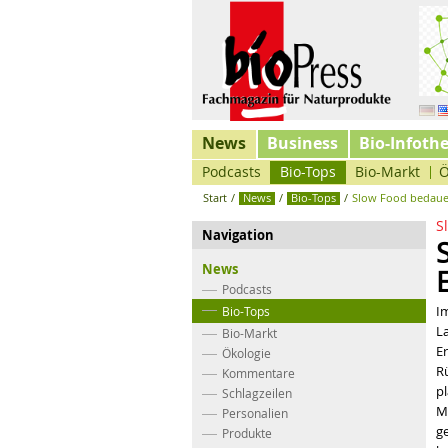
News
Business
Bio-Infoth
Podcasts
Bio-Tops
Bio-Markt
Ö
Start
/
News
/
Bio-Tops
/
Slow Food bedauer
S
Navigation
News
Podcasts
I
Bio-Tops
L
Bio-Markt
E
Ökologie
R
Kommentare
p
Schlagzeilen
M
Personalien
g
Produkte