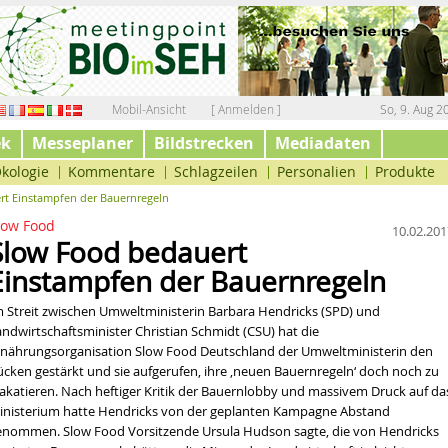
Mobil-Ansicht
[ Anmelden ]
So, 9. Aug 2
ek
Messeplaner
Bildstrecken
Mediadaten
kologie
Kommentare
Schlagzeilen
Personalien
Produkte
t Einstampfen der Bauernregeln
low Food
10.02.201
Slow Food bedauert
Einstampfen der Bauernregeln
m Streit zwischen Umweltministerin Barbara Hendricks (SPD) und
andwirtschaftsminister Christian Schmidt (CSU) hat die
rnährungsorganisation Slow Food Deutschland der Umweltministerin den
ücken gestärkt und sie aufgerufen, ihre ‚neuen Bauernregeln‘ doch noch zu
lakatieren. Nach heftiger Kritik der Bauernlobby und massivem Druck auf da
inisterium hatte Hendricks von der geplanten Kampagne Abstand
enommen. Slow Food Vorsitzende Ursula Hudson sagte, die von Hendricks