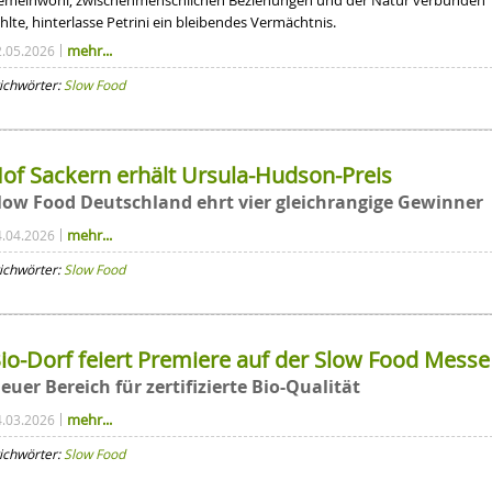
emeinwohl, zwischenmenschlichen Beziehungen und der Natur verbunden
hlte, hinterlasse Petrini ein bleibendes Vermächtnis.
mehr...
2.05.2026
ichwörter:
Slow Food
of Sackern erhält Ursula-Hudson-Preis
low Food Deutschland ehrt vier gleichrangige Gewinner
mehr...
4.04.2026
ichwörter:
Slow Food
io-Dorf feiert Premiere auf der Slow Food Messe
euer Bereich für zertifizierte Bio-Qualität
mehr...
4.03.2026
ichwörter:
Slow Food