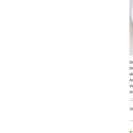
Di
D
d
A
V
st
2
St