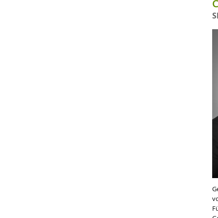
C
S
Ge
vo
Fü