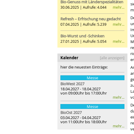
Bio-Genuss mit Länderspezialitäten
s
mehr...
30.06.2025 | Aufrufe: 4.044
m
De
Refresh – Erfrischung neu gedacht
u
mehr...
07.04.2025 | Aufrufe: 5.239
I
U
Bio-Wurst und -Schinken
mehr...
M
27.01.2025 | Aufrufe: 5.054
r
r
Kalender
[alle anzeigen]
e
hier die neuesten Einträge:
An
a
Messe
ge
BioWest 2027
z
18.04.2027 - 18.04.2027
L
von 09:00Uhr bis 17:00Uhr
v
mehr...
D
Messe
d
BioOst
2027
e
03.04.2027 - 04.04.2027
von 11:00Uhr bis 18:00Uhr
re
mehr...
ve