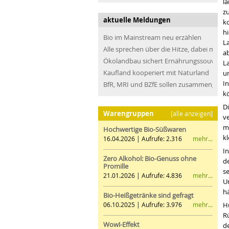
la
z
aktuelle Meldungen
ko
h
Bio im Mainstream neu erzählen
L
Alle sprechen über die Hitze, dabei müss
a
Ökolandbau sichert Ernährungssouveräni
L
Kaufland kooperiert mit Naturland
u
In
BfR, MRI und BZfE sollen zusammengefü
k
D
Warengruppen
[alle anzeigen]
ve
mi
Hochwertige Bio-Süßwaren
kl
mehr...
16.04.2026 | Aufrufe: 2.316
I
Zero Alkohol: Bio-Genuss ohne
de
Promille
se
mehr...
21.01.2026 | Aufrufe: 4.836
Um
h
Bio-Heißgetränke sind gefragt
mehr...
H
06.10.2025 | Aufrufe: 3.976
Rü
Wow!-Effekt
d