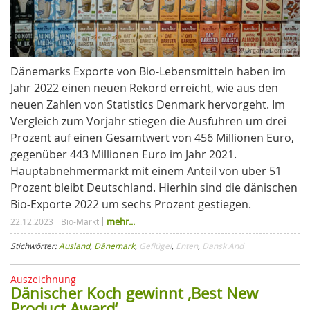
© Organic Denmark
Dänemarks Exporte von Bio-Lebensmitteln haben im
Jahr 2022 einen neuen Rekord erreicht, wie aus den
neuen Zahlen von Statistics Denmark hervorgeht. Im
Vergleich zum Vorjahr stiegen die Ausfuhren um drei
Prozent auf einen Gesamtwert von 456 Millionen Euro,
gegenüber 443 Millionen Euro im Jahr 2021.
Hauptabnehmermarkt mit einem Anteil von über 51
Prozent bleibt Deutschland. Hierhin sind die dänischen
Bio-Exporte 2022 um sechs Prozent gestiegen.
mehr...
22.12.2023
Bio-Markt
Stichwörter:
Ausland
,
Dänemark
,
Geflügel
,
Enten
,
Dansk And
Auszeichnung
Dänischer Koch gewinnt ‚Best New
Product Award‘