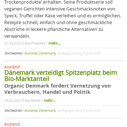
Trockenprodukte‘ erhalten. Seine Produktserie soll
veganen Gerichten intensive Geschmacksnoten von
Speck, Trüffel oder Käse verleihen und es ermöglichen,
Rezepte schnell, einfach und ohne geschmackliche
Abstriche in leckere pflanzliche Alternativen zu
verwandeln.
mehr...
31.03.2023
Bio-Produkte
Stichwörter:
Ausland
,
Dänemark
,
Geflügel
,
Enten
,
Dansk And
Ausland
Dänemark verteidigt Spitzenplatz beim
Bio-Marktanteil
Organic Denmark fordert Vernetzung von
Verbrauchern, Handel und Politik
mehr...
20.02.2023
Bio-Markt
Stichwörter:
Ausland
,
Dänemark
,
Geflügel
,
Enten
,
Dansk And
Ausland