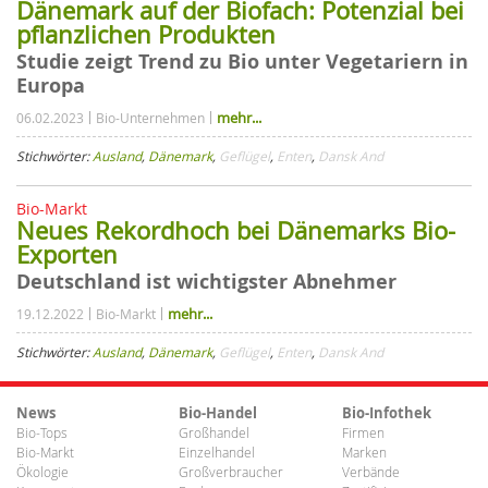
Dänemark auf der Biofach: Potenzial bei
pflanzlichen Produkten
Studie zeigt Trend zu Bio unter Vegetariern in
Europa
mehr...
06.02.2023
Bio-Unternehmen
Stichwörter:
Ausland
,
Dänemark
,
Geflügel
,
Enten
,
Dansk And
Bio-Markt
Neues Rekordhoch bei Dänemarks Bio-
Exporten
Deutschland ist wichtigster Abnehmer
mehr...
19.12.2022
Bio-Markt
Stichwörter:
Ausland
,
Dänemark
,
Geflügel
,
Enten
,
Dansk And
News
Bio-Handel
Bio-Infothek
Bio-Tops
Großhandel
Firmen
Bio-Markt
Einzelhandel
Marken
Ökologie
Großverbraucher
Verbände