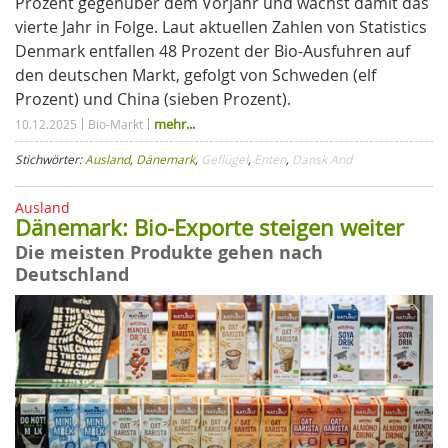
Prozent gegenüber dem Vorjahr und wächst damit das
vierte Jahr in Folge. Laut aktuellen Zahlen von Statistics
Denmark entfallen 48 Prozent der Bio-Ausfuhren auf
den deutschen Markt, gefolgt von Schweden (elf
Prozent) und China (sieben Prozent).
mehr...
10.12.2025
Bio-Markt
Stichwörter:
Ausland
,
Dänemark
,
Geflügel
,
Enten
,
Dansk And
Ausland
Dänemark: Bio-Exporte steigen weiter
Die meisten Produkte gehen nach
Deutschland