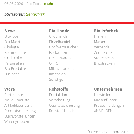
mehr...
05.05.2026
Bio-Tops
Stichwörter:
Gentechnik
News
Bio-Handel
Bio-Infothek
Bio-Tops
Großhandel
Firmen
Bio-Markt
Einzelhandel
Marken
Ökologie
Großverbraucher
Verbände
Kommentare
Backwaren
Zertifizierer
Grid:
col-xs
Fleischwaren
Storechecks
Personalien
O + G
Bildstrecken
Bio-Produkte
Milchverarbeiter
Business
Käsereien
Sonstige
Ware
Rohstoffe
Unternehmen
Sortimente
Produktion
Hersteller
Neue Produkte
Verarbeitung
Markenführer
Artikeldatenbank
Qualitätssicherung
Pressemeldungen
Produktvorstellung
Rohstoff-Handel
ANMELDEN
Buchvorstellungen
Warengruppen
Datenschutz
Impressum