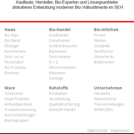
News
Bio-Handel
Bio-Infothek
Bio-Tops
Großhandel
Firmen
Bio-Markt
Einzelhandel
Marken
Ökologie
Großverbraucher
Verbände
Kommentare
Backwaren
Zertifizierer
Grid:
col-xs
Fleischwaren
Storechecks
Personalien
O + G
Bildstrecken
Bio-Produkte
Milchverarbeiter
Business
Käsereien
Sonstige
Ware
Rohstoffe
Unternehmen
Sortimente
Produktion
Hersteller
Neue Produkte
Verarbeitung
Markenführer
Artikeldatenbank
Qualitätssicherung
Pressemeldungen
Produktvorstellung
Rohstoff-Handel
ANMELDEN
Buchvorstellungen
Warengruppen
Datenschutz
Impressum